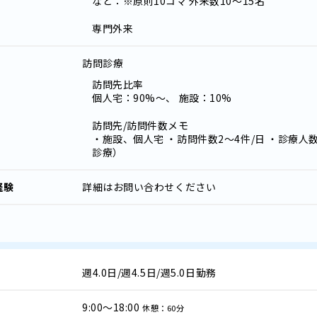
など：※原則10コマ 外来数10～15名
専門外来
訪問診療
訪問先比率
個人宅：90%～、 施設：10%
訪問先/訪問件数メモ
・施設、個人宅 ・訪問件数2～4件/日 ・診療人数
診療）
経験
詳細はお問い合わせください
週4.0日/週4.5日/週5.0日勤務
9:00～18:00
休憩：60分