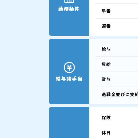
勤務条件
早番
遅番
給与
昇給
給与諸手当
賞与
退職金並びに支
保険
休日