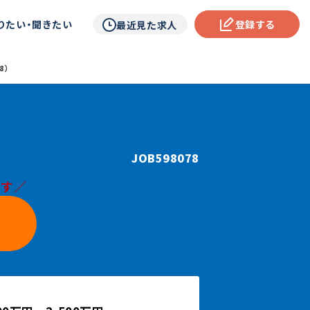
りたい・聞きたい
登録する
最近見た求人
8）
JOB598078
です／