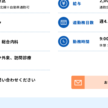
京区
2,
給与
南北線※自動車通勤可
通勤
週4
ク
週勤務日数
9:0
・総合内科
勤務時間
休憩：
ク外来、訪問診療
問い合わせください
お