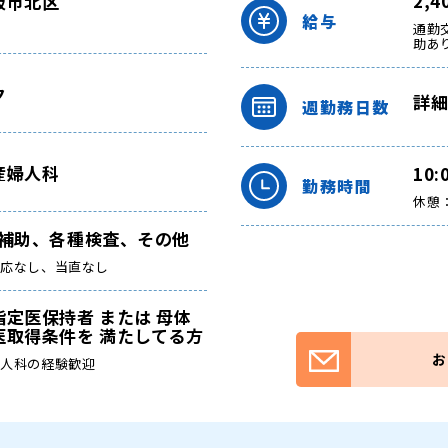
2,
阪市北区
給与
通勤交
助あ
ク
詳
週勤務日数
産婦人科
10:
勤務時間
休憩：
術補助、各種検査、その他
対応なし、当直なし
定医保持者 または 母体
医取得条件を 満たしてる方
お
婦人科の経験歓迎