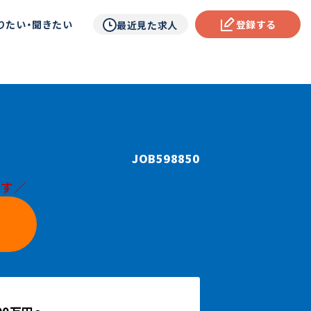
りたい・聞きたい
登録する
最近見た求人
JOB598850
です／