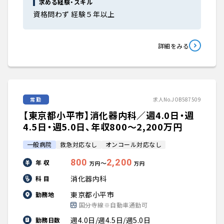
求める経験・スキル
資格問わず 経験５年以上
詳細をみる
常勤
求人No.JOB587509
【東京都小平市】消化器内科／週4.0日・週
4.5日・週5.0日、年収800〜2,200万円
一般病院
救急対応なし
オンコール対応なし
800
2,200
年 収
〜
万円
万円
消化器内科
科 目
東京都小平市
勤務地
国分寺線※自動車通勤可
週4.0日/週4.5日/週5.0日
勤務日数