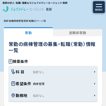
医師の求人・転職・募集ならジョブメドレーエージェント 医師
MENU
医師 転職
病棟管理 医師 転職
62ページ目
求人を探す
常勤
定期非常勤
常勤の求人
常勤の病棟管理の募集・転職（常勤）情報
定期非常勤の求人
一覧
特集から探す
検索条件
科 目
エージェントサービス
希望条件
病棟管理
エージェントサービスTOP
勤務地
サービスの流れ