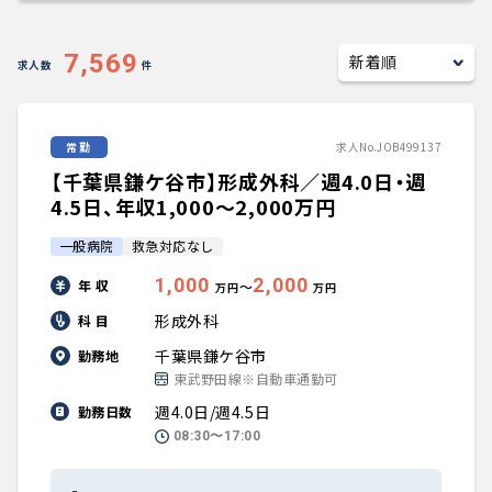
キャリアアドバイザー紹介
7,569
求人数
件
医師の求人・転職Q&A
常勤
求人No.JOB499137
知りたい・聞きたい
【千葉県鎌ケ谷市】形成外科／週4.0日・週
転職成功事例
4.5日、年収1,000〜2,000万円
一般病院
救急対応なし
医師の転職マニュアル
1,000
2,000
年 収
〜
万円
万円
データで見る医師の平均年収
形成外科
科 目
千葉県鎌ケ谷市
勤務地
医師に役立つ取材記事
東武野田線※自動車通勤可
週4.0日/週4.5日
勤務日数
大学医局紹介
08:30〜17:00