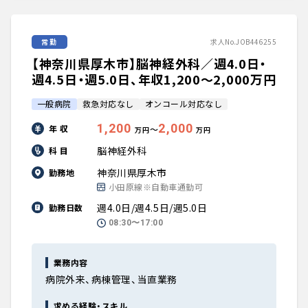
常勤
求人No.JOB446255
【神奈川県厚木市】脳神経外科／週4.0日・
週4.5日・週5.0日、年収1,200〜2,000万円
一般病院
救急対応なし
オンコール対応なし
1,200
2,000
年 収
〜
万円
万円
脳神経外科
科 目
神奈川県厚木市
勤務地
小田原線※自動車通勤可
週4.0日/週4.5日/週5.0日
勤務日数
08:30〜17:00
業務内容
病院外来、病棟管理、当直業務
求める経験・スキル