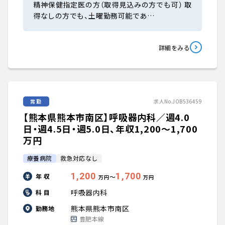
精神保健指定医の方（取得見込みの方でも可） 取
得なしの方でも、土曜勤務可能であ…
詳細をみる
常勤
求人No.JOB536459
【熊本県熊本市南区】呼吸器内科／週4.0
日・週4.5日・週5.0日、年収1,200〜1,700
万円
療養病院
救急対応なし
1,200
1,700
年 収
〜
万円
万円
呼吸器内科
科 目
熊本県熊本市南区
勤務地
豊肥本線