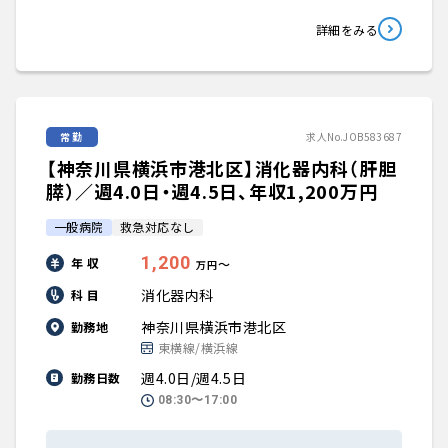
詳細をみる
常勤
求人No.JOB583687
【神奈川県横浜市港北区】消化器内科（肝胆
膵）／週4.0日・週4.5日、年収1,200万円
一般病院
救急対応なし
1,200
年 収
〜
万円
消化器内科
科 目
神奈川県横浜市港北区
勤務地
東横線/横浜線
週4.0日/週4.5日
勤務日数
08:30〜17:00