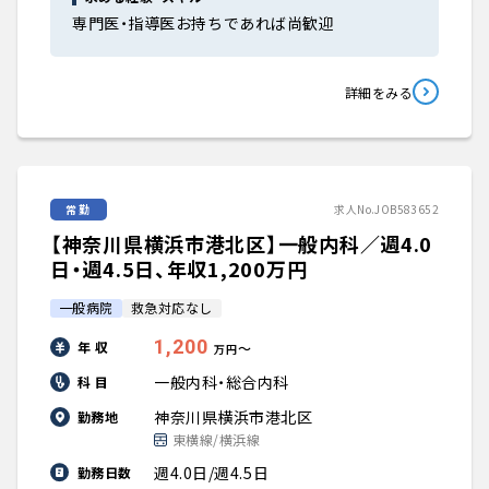
専門医・指導医お持ちであれば尚歓迎
詳細をみる
常勤
求人No.JOB583652
【神奈川県横浜市港北区】一般内科／週4.0
日・週4.5日、年収1,200万円
一般病院
救急対応なし
1,200
年 収
〜
万円
一般内科・総合内科
科 目
神奈川県横浜市港北区
勤務地
東横線/横浜線
週4.0日/週4.5日
勤務日数