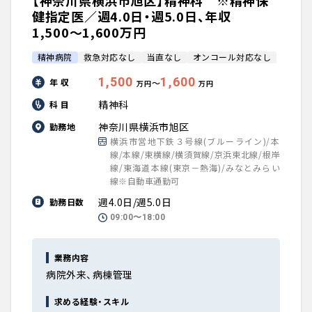
【神奈川県横浜市旭区】精神科 ※精神保
健指定医／週4.0日・週5.0日、年収
1,500〜1,600万円
精神病院
救急対応なし
当直なし
オンコール対応なし
1,500
1,600
年 収
〜
万円
万円
精神科
科 目
神奈川県横浜市旭区
勤務地
横浜市営地下鉄３号線(ブルーライン)/本
線/本線/東横線/横須賀線/京浜東北線/根岸
線/東海道本線(東京－熱海)/みなとみらい
線※自動車通勤可
週4.0日/週5.0日
勤務日数
09:00〜18:00
業務内容
病院外来、病棟管理
求める経験・スキル