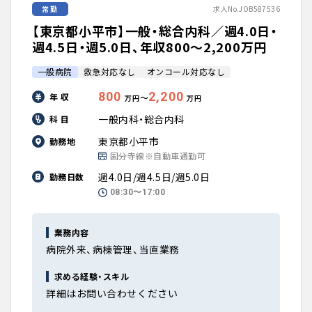
常勤
求人No.JOB587536
【東京都小平市】一般・総合内科／週4.0日・
週4.5日・週5.0日、年収800〜2,200万円
一般病院
救急対応なし
オンコール対応なし
800
2,200
年 収
〜
万円
万円
一般内科・総合内科
科 目
東京都小平市
勤務地
国分寺線※自動車通勤可
週4.0日/週4.5日/週5.0日
勤務日数
08:30〜17:00
業務内容
病院外来、病棟管理、当直業務
求める経験・スキル
詳細はお問い合わせください