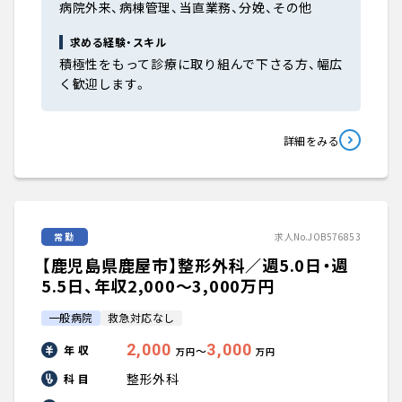
病院外来、病棟管理、当直業務、分娩、その他
求める経験・スキル
積極性をもって診療に取り組んで下さる方、幅広
く歓迎します。
詳細をみる
常勤
求人No.JOB576853
【鹿児島県鹿屋市】整形外科／週5.0日・週
5.5日、年収2,000〜3,000万円
一般病院
救急対応なし
2,000
3,000
年 収
〜
万円
万円
整形外科
科 目