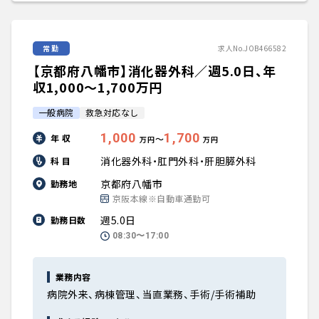
常勤
求人No.JOB466582
【京都府八幡市】消化器外科／週5.0日、年
収1,000〜1,700万円
一般病院
救急対応なし
1,000
1,700
年 収
〜
万円
万円
消化器外科・肛門外科・肝胆膵外科
科 目
京都府八幡市
勤務地
京阪本線※自動車通勤可
週5.0日
勤務日数
08:30〜17:00
業務内容
病院外来、病棟管理、当直業務、手術/手術補助