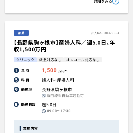
詳細をみる
常勤
求人No.JOB329954
【長野県駒ヶ根市】産婦人科／週5.0日、年
収1,500万円
クリニック
救急対応なし
オンコール対応なし
1,500
年 収
〜
万円
婦人科・産婦人科
科 目
長野県駒ヶ根市
勤務地
飯田線※自動車通勤可
週5.0日
勤務日数
09:00〜17:30
業務内容