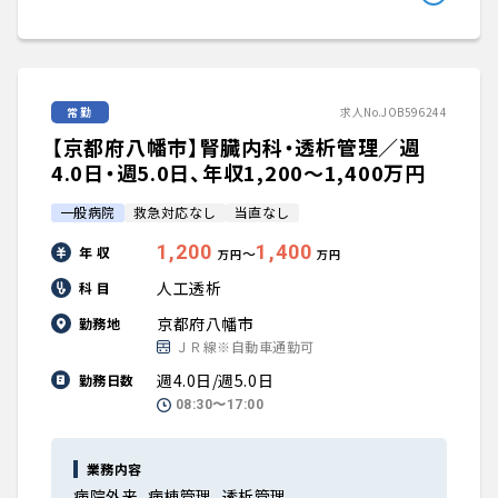
常勤
求人No.JOB596244
【京都府八幡市】腎臓内科・透析管理／週
4.0日・週5.0日、年収1,200〜1,400万円
一般病院
救急対応なし
当直なし
1,200
1,400
年 収
〜
万円
万円
人工透析
科 目
京都府八幡市
勤務地
ＪＲ線※自動車通勤可
週4.0日/週5.0日
勤務日数
08:30〜17:00
業務内容
病院外来、病棟管理、透析管理