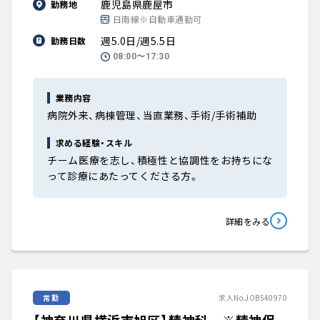
鹿児島県鹿屋市
勤務地
日南線※自動車通勤可
週5.0日/週5.5日
勤務日数
08:00〜17:30
業務内容
病院外来、病棟管理、当直業務、手術/手術補助
求める経験・スキル
チーム医療を志し、積極性と協調性をお持ちにな
って診療にあたってくださる方。
詳細をみる
常勤
求人No.JOB540970