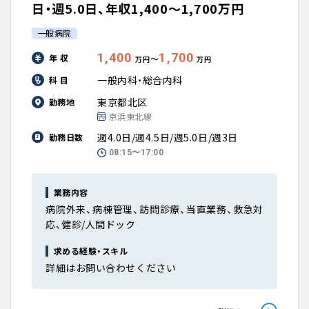
日・週5.0日、年収1,400〜1,700万円
一般病院
1,400
1,700
年 収
〜
万円
万円
一般内科・総合内科
科 目
東京都北区
勤務地
京浜東北線
週4.0日/週4.5日/週5.0日/週3日
勤務日数
08:15〜17:00
業務内容
病院外来、病棟管理、訪問診療、当直業務、救急対
応、健診/人間ドック
求める経験・スキル
詳細はお問い合わせください