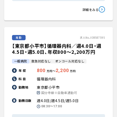
詳細をみる
常勤
求人No.JOB587595
【東京都小平市】循環器内科／週4.0日・週
4.5日・週5.0日、年収800〜2,200万円
一般病院
救急対応なし
オンコール対応なし
800
2,200
年 収
〜
万円
万円
循環器内科
科 目
東京都小平市
勤務地
国分寺線※自動車通勤可
週4.0日/週4.5日/週5.0日
勤務日数
08:30〜17:00