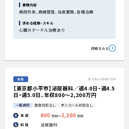
業務内容
病院外来、病棟管理、当直業務、各種治療
求める経験・スキル
心臓カテーテル治療あり
詳細をみる
常勤
求人No.JOB587704
【東京都小平市】泌尿器科／週4.0日・週4.5
日・週5.0日、年収800〜2,200万円
一般病院
救急対応なし
オンコール対応なし
800
2,200
年 収
〜
万円
万円
泌尿器科
科 目