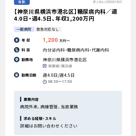
常勤
求人No.JOB583650
【神奈川県横浜市港北区】糖尿病内科／週
4.0日・週4.5日、年収1,200万円
一般病院
救急対応なし
1,200
年 収
〜
万円
内分泌内科・糖尿病内科・代謝内科
科 目
神奈川県横浜市港北区
勤務地
東横線/横浜線
週4.0日/週4.5日
勤務日数
08:30〜17:00
業務内容
病院外来、病棟管理、当直業務
求める経験・スキル
詳細はお問い合わせください