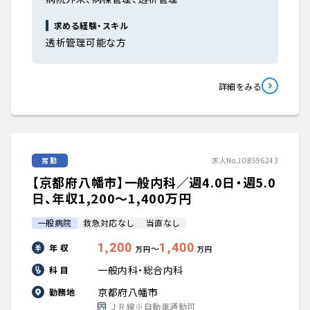
求める経験・スキル
透析管理可能な方
詳細をみる
常勤
求人No.JOB596243
【京都府八幡市】一般内科／週4.0日・週5.0
日、年収1,200〜1,400万円
一般病院
救急対応なし
当直なし
1,200
1,400
年 収
〜
万円
万円
一般内科・総合内科
科 目
京都府八幡市
勤務地
ＪＲ線※自動車通勤可