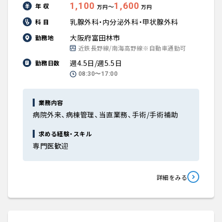
1,100
1,600
年 収
〜
万円
万円
乳腺外科・内分泌外科・甲状腺外科
科 目
大阪府富田林市
勤務地
近鉄長野線/南海高野線※自動車通勤可
週4.5日/週5.5日
勤務日数
08:30〜17:00
業務内容
病院外来、病棟管理、当直業務、手術/手術補助
求める経験・スキル
専門医歓迎
詳細をみる