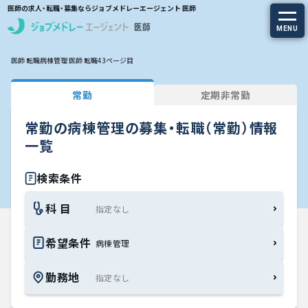
医師の求人・転職・募集ならジョブメドレーエージェント 医師
MENU
医師 転職
病棟管理 医師 転職
43ページ目
求人を探す
常勤
定期非常勤
常勤の求人
常勤の病棟管理の募集・転職（常勤）情報
定期非常勤の求人
一覧
特集から探す
検索条件
科 目
エージェントサービス
希望条件
病棟管理
エージェントサービスTOP
勤務地
サービスの流れ