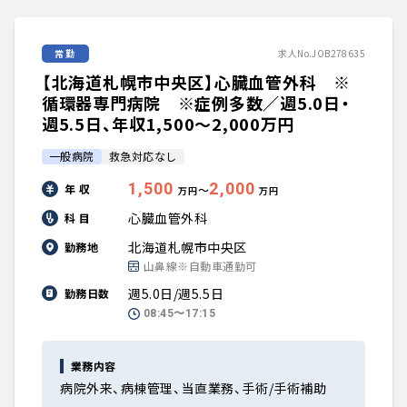
常勤
求人No.JOB278635
【北海道札幌市中央区】心臓血管外科 ※
循環器専門病院 ※症例多数／週5.0日・
週5.5日、年収1,500〜2,000万円
一般病院
救急対応なし
1,500
2,000
年 収
〜
万円
万円
心臓血管外科
科 目
北海道札幌市中央区
勤務地
山鼻線※自動車通勤可
週5.0日/週5.5日
勤務日数
08:45〜17:15
業務内容
病院外来、病棟管理、当直業務、手術/手術補助