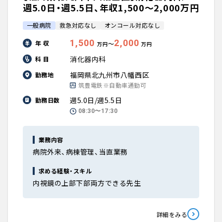
週5.0日・週5.5日、年収1,500〜2,000万円
一般病院
救急対応なし
オンコール対応なし
1,500
2,000
年 収
〜
万円
万円
消化器内科
科 目
福岡県北九州市八幡西区
勤務地
筑豊電鉄※自動車通勤可
週5.0日/週5.5日
勤務日数
08:30〜17:30
業務内容
病院外来、病棟管理、当直業務
求める経験・スキル
内視鏡の上部下部両方できる先生
詳細をみる