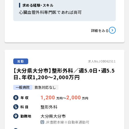
求める経験・スキル
心臓血管外科専門医であれば尚可
詳細をみる
常勤
求人No.JOB062511
【大分県大分市】整形外科／週5.0日・週5.5
日、年収1,200〜2,000万円
一般病院
救急対応なし
1,200
2,000
年 収
〜
万円
万円
整形外科
科 目
大分県大分市
勤務地
JR豊肥本線※自動車通勤可