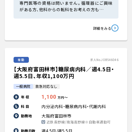
専門医等の資格は問いません。循環器にご興味
がある方、他科からの転科をお考えの方も…
詳細をみる
常勤
求人No.JOB546046
【大阪府富田林市】糖尿病内科／週4.5日・
週5.5日、年収1,100万円
一般病院
救急対応なし
1,100
年 収
〜
万円
内分泌内科・糖尿病内科・代謝内科
科 目
大阪府富田林市
勤務地
近鉄長野線/南海高野線※自動車通勤可
週4.5日/週5.5日
勤務日数