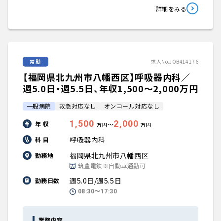
詳細をみる
常勤
求人No.JOB414176
【福岡県北九州市八幡西区】呼吸器内科／
週5.0日・週5.5日、年収1,500〜2,000万円
一般病院
救急対応なし
オンコール対応なし
1,500
2,000
年 収
〜
万円
万円
呼吸器内科
科 目
福岡県北九州市八幡西区
勤務地
筑豊電鉄※自動車通勤可
週5.0日/週5.5日
勤務日数
08:30〜17:30
業務内容