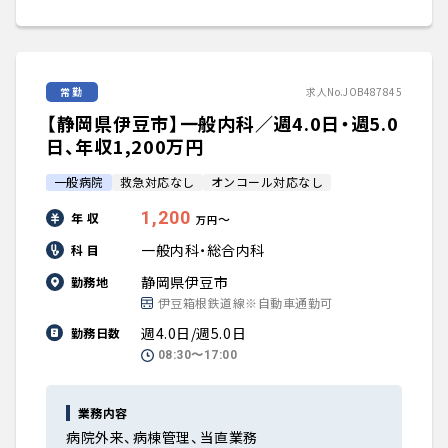
常勤
求人No.JOB487845
【静岡県伊豆市】一般内科／週4.0日・週5.0
日、年収1,200万円
一般病院
救急対応なし
オンコール対応なし
1,200
年 収
〜
万円
一般内科・総合内科
科 目
静岡県伊豆市
勤務地
伊豆箱根鉄道線※自動車通勤可
週4.0日/週5.0日
勤務日数
08:30〜17:00
業務内容
病院外来、病棟管理、当直業務