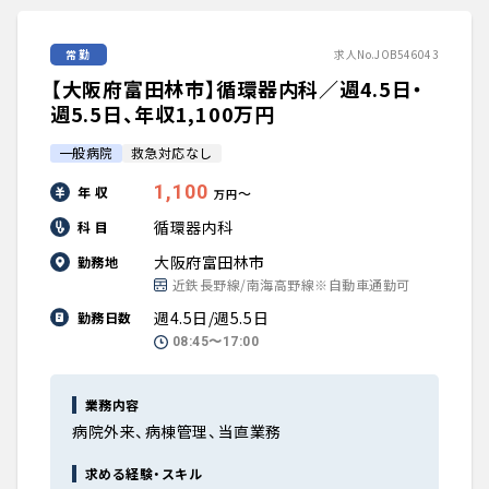
常勤
求人No.JOB546043
【大阪府富田林市】循環器内科／週4.5日・
週5.5日、年収1,100万円
一般病院
救急対応なし
1,100
年 収
〜
万円
循環器内科
科 目
大阪府富田林市
勤務地
近鉄長野線/南海高野線※自動車通勤可
週4.5日/週5.5日
勤務日数
08:45〜17:00
業務内容
病院外来、病棟管理、当直業務
求める経験・スキル