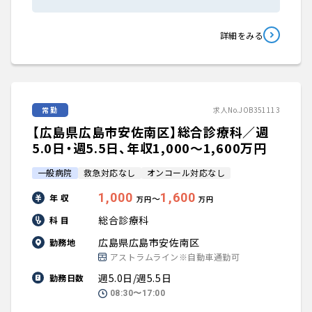
詳細をみる
常勤
求人No.JOB351113
【広島県広島市安佐南区】総合診療科／週
5.0日・週5.5日、年収1,000〜1,600万円
一般病院
救急対応なし
オンコール対応なし
1,000
1,600
年 収
〜
万円
万円
総合診療科
科 目
広島県広島市安佐南区
勤務地
アストラムライン※自動車通勤可
週5.0日/週5.5日
勤務日数
08:30〜17:00