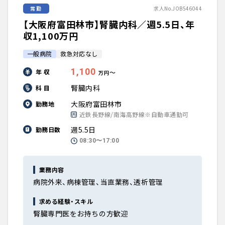
常勤
求人No.JOB546044
【大阪府富田林市】腎臓内科／週5.5日、年
収1,100万円
一般病院
救急対応なし
1,100
年 収
〜
万円
腎臓内科
科 目
大阪府富田林市
勤務地
近鉄長野線/南海高野線※自動車通勤可
週5.5日
勤務日数
08:30〜17:00
業務内容
病院外来、病棟管理、当直業務、透析管理
求める経験・スキル
腎臓専門医をお持ちの方歓迎