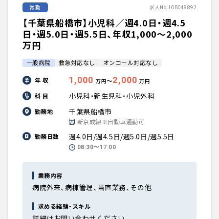
常勤
求人No.JOB048892
【千葉県船橋市】小児科／週4.0日・週4.5
日・週5.0日・週5.5日、年収1,000〜2,000
万円
一般病院
救急対応なし
オンコール対応なし
1,000
2,000
年 収
〜
万円
万円
小児科・新生児科・小児外科
科 目
千葉県船橋市
勤務地
新京成線※自動車通勤可
週4.0日/週4.5日/週5.0日/週5.5日
勤務日数
08:30〜17:00
業務内容
病院外来、病棟管理、当直業務、その他
求める経験・スキル
詳細はお問い合わせください