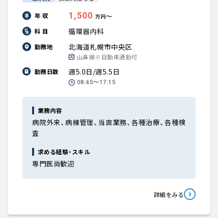
1,500
年 収
〜
万円
循環器内科
科 目
北海道札幌市中央区
勤務地
山鼻線※自動車通勤可
週5.0日/週5.5日
勤務日数
08:45〜17:15
業務内容
病院外来、病棟管理、当直業務、各種治療、各種検
査
求める経験・スキル
専門医尚歓迎
詳細をみる