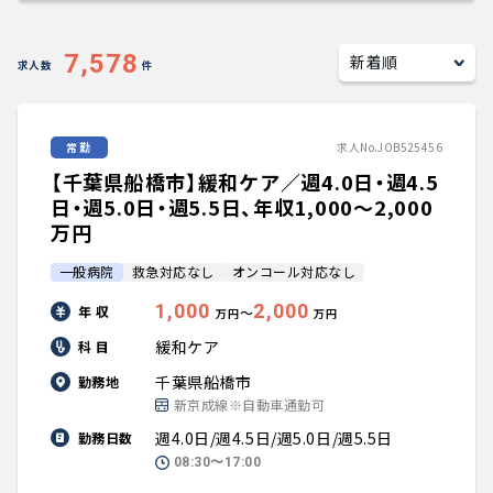
キャリアアドバイザー紹介
7,578
求人数
件
医師の求人・転職Q&A
常勤
求人No.JOB525456
知りたい・聞きたい
【千葉県船橋市】緩和ケア／週4.0日・週4.5
転職成功事例
日・週5.0日・週5.5日、年収1,000〜2,000
万円
医師の転職マニュアル
一般病院
救急対応なし
オンコール対応なし
1,000
2,000
年 収
〜
万円
万円
データで見る医師の平均年収
緩和ケア
科 目
医師に役立つ取材記事
千葉県船橋市
勤務地
新京成線※自動車通勤可
大学医局紹介
週4.0日/週4.5日/週5.0日/週5.5日
勤務日数
08:30〜17:00