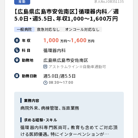
常勤
求人No.JOB351135
【広島県広島市安佐南区】循環器内科／週
5.0日・週5.5日、年収1,000〜1,600万円
一般病院
救急対応なし
オンコール対応なし
1,000
1,600
年 収
〜
万円
万円
循環器内科
科 目
広島県広島市安佐南区
勤務地
アストラムライン※自動車通勤可
週5.0日/週5.5日
勤務日数
08:30〜17:00
業務内容
病院外来、病棟管理、当直業務
求める経験・スキル
循環器内科専門医尚可。教育も含めてご対応頂
ける医師優遇。特にインターベンションが…