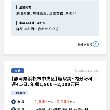
業務内容
病院外来、病棟管理、当直業務、その他
求める経験・スキル
詳細はお問い合わせください
詳細をみる
常勤
求人No.JOB597793
【静岡県浜松市中央区】糖尿病・内分泌科／
週4.5日、年収1,800〜2,100万円
一般病院
1,800
2,100
年 収
〜
万円
万円
内分泌内科・糖尿病内科・代謝内科
科 目