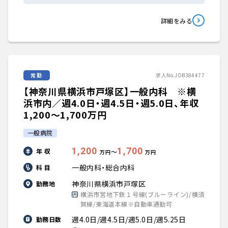
詳細をみる
常勤
求人No.JOB384477
【神奈川県横浜市戸塚区】一般内科 ※横
浜市内／週4.0日・週4.5日・週5.0日、年収
1,200〜1,700万円
一般病院
1,200
1,700
年 収
〜
万円
万円
一般内科・総合内科
科 目
神奈川県横浜市戸塚区
勤務地
横浜市営地下鉄１号線(ブルーライン)/横須
賀線/東海道本線※自動車通勤可
週4.0日/週4.5日/週5.0日/週5.25日
勤務日数