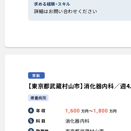
求める経験・スキル
詳細はお問い合わせください
常勤
【東京都武蔵村山市】消化器内科／週4.0日
療養病院
年 収
1,600
1,800
〜
万円
万円
消化器内科
科 目
勤務地