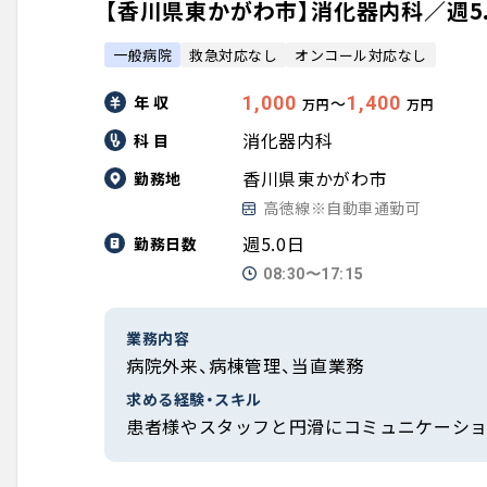
【香川県東かがわ市】消化器内科／週5.0
一般病院
救急対応なし
オンコール対応なし
年 収
1,000
1,400
〜
万円
万円
消化器内科
科 目
香川県東かがわ市
勤務地
高徳線※自動車通勤可
週5.0日
勤務日数
08:30〜17:15
業務内容
病院外来、病棟管理、当直業務
求める経験・スキル
患者様やスタッフと円滑にコミュニケーショ