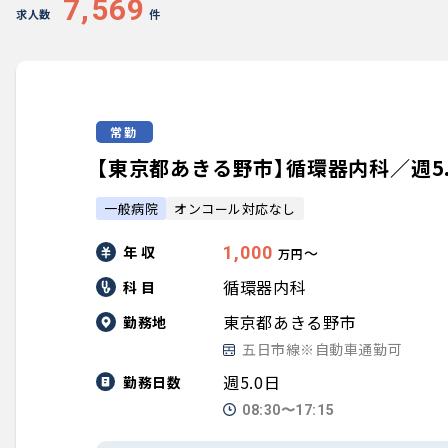
7,569
求人数
件
常勤
【東京都あきる野市】循環器内科／週5.0
一般病院
オンコール対応なし
年 収
1,000
〜
万円
循環器内科
科 目
東京都あきる野市
勤務地
五日市線※自動車通勤可
週5.0日
勤務日数
08:30〜17:15