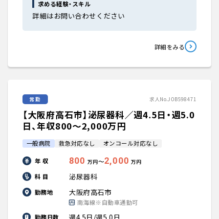
求める経験・スキル
詳細はお問い合わせください
詳細をみる
常勤
求人No.JOB598471
【大阪府高石市】泌尿器科／週4.5日・週5.0
日、年収800〜2,000万円
一般病院
救急対応なし
オンコール対応なし
800
2,000
年 収
〜
万円
万円
泌尿器科
科 目
大阪府高石市
勤務地
南海線※自動車通勤可
週4.5日/週5.0日
勤務日数