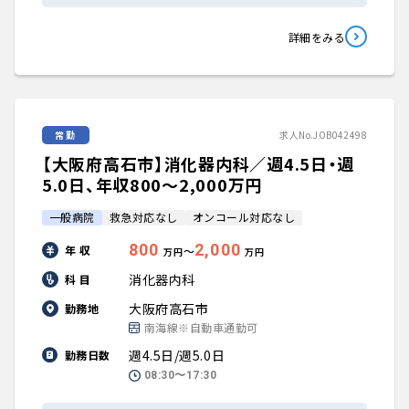
詳細をみる
常勤
求人No.JOB042498
【大阪府高石市】消化器内科／週4.5日・週
5.0日、年収800〜2,000万円
一般病院
救急対応なし
オンコール対応なし
800
2,000
年 収
〜
万円
万円
消化器内科
科 目
大阪府高石市
勤務地
南海線※自動車通勤可
週4.5日/週5.0日
勤務日数
08:30〜17:30