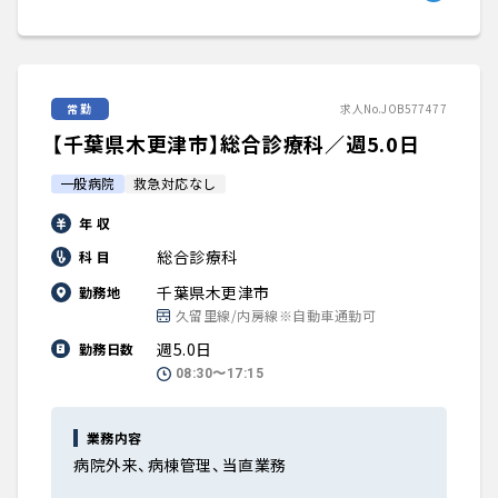
常勤
求人No.JOB577477
【千葉県木更津市】総合診療科／週5.0日
一般病院
救急対応なし
年 収
総合診療科
科 目
千葉県木更津市
勤務地
久留里線/内房線※自動車通勤可
週5.0日
勤務日数
08:30〜17:15
業務内容
病院外来、病棟管理、当直業務