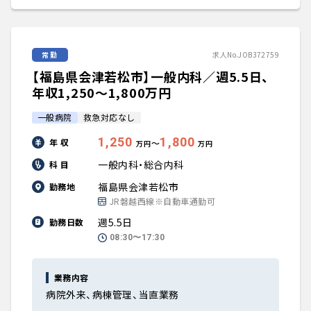
常勤
求人No.JOB372759
【福島県会津若松市】一般内科／週5.5日、
年収1,250〜1,800万円
一般病院
救急対応なし
1,250
1,800
年 収
〜
万円
万円
一般内科・総合内科
科 目
福島県会津若松市
勤務地
JR磐越西線※自動車通勤可
週5.5日
勤務日数
08:30〜17:30
業務内容
病院外来、病棟管理、当直業務