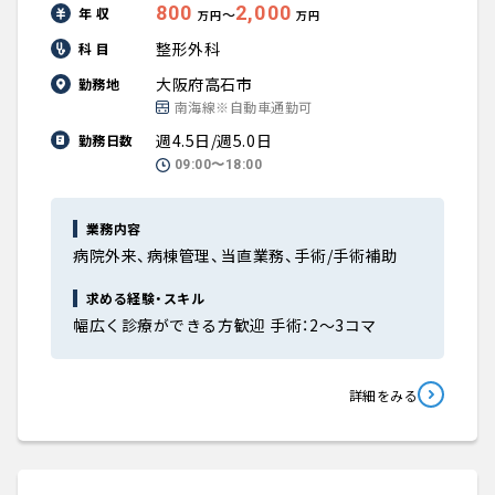
800
2,000
年 収
〜
万円
万円
整形外科
科 目
大阪府高石市
勤務地
南海線※自動車通勤可
週4.5日/週5.0日
勤務日数
09:00〜18:00
業務内容
病院外来、病棟管理、当直業務、手術/手術補助
求める経験・スキル
幅広く診療ができる方歓迎 手術：2～3コマ
詳細をみる