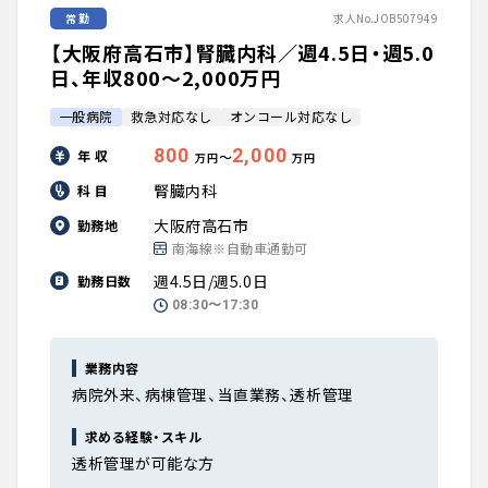
常勤
求人No.JOB507949
【大阪府高石市】腎臓内科／週4.5日・週5.0
日、年収800〜2,000万円
一般病院
救急対応なし
オンコール対応なし
800
2,000
年 収
〜
万円
万円
腎臓内科
科 目
大阪府高石市
勤務地
南海線※自動車通勤可
週4.5日/週5.0日
勤務日数
08:30〜17:30
業務内容
病院外来、病棟管理、当直業務、透析管理
求める経験・スキル
透析管理が可能な方