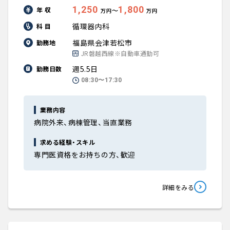
1,250
1,800
年 収
〜
万円
万円
循環器内科
科 目
福島県会津若松市
勤務地
JR磐越西線※自動車通勤可
週5.5日
勤務日数
08:30〜17:30
業務内容
病院外来、病棟管理、当直業務
求める経験・スキル
専門医資格をお持ちの方、歓迎
詳細をみる