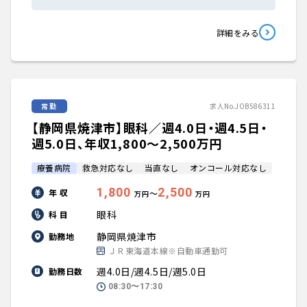
詳細をみる
常勤
求人No.JOB586311
【静岡県焼津市】眼科／週4.0日・週4.5日・
週5.0日、年収1,800〜2,500万円
療養病院
救急対応なし
当直なし
オンコール対応なし
1,800
2,500
年 収
〜
万円
万円
眼科
科 目
静岡県焼津市
勤務地
ＪＲ東海道本線※自動車通勤可
週4.0日/週4.5日/週5.0日
勤務日数
08:30〜17:30