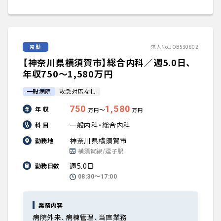
常勤
求人No.JOB530802
【神奈川県横須賀市】総合内科／週5.0日、
年収750〜1,580万円
一般病院
救急対応なし
750
1,580
年 収
〜
万円
万円
一般内科・総合内科
科 目
神奈川県横須賀市
勤務地
横須賀線/逗子駅
週5.0日
勤務日数
08:30〜17:00
業務内容
病院外来、病棟管理、当直業務