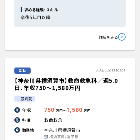
求める経験・スキル
卒後5年目以降
詳細をみる
常勤
求人No.JOB530803
【神奈川県横須賀市】救命救急科／週5.0
日、年収750〜1,580万円
一般病院
750
1,580
年 収
〜
万円
万円
救命救急
科 目
神奈川県横須賀市
勤務地
横須賀線/逗子駅