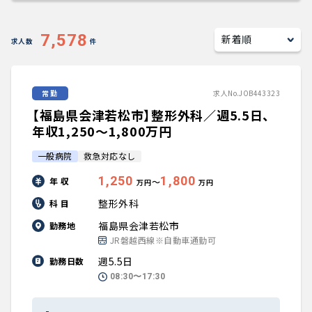
キャリアアドバイザー紹介
7,578
求人数
件
医師の求人・転職Q&A
常勤
求人No.JOB443323
知りたい・聞きたい
【福島県会津若松市】整形外科／週5.5日、
転職成功事例
年収1,250〜1,800万円
一般病院
救急対応なし
医師の転職マニュアル
1,250
1,800
年 収
〜
万円
万円
データで見る医師の平均年収
整形外科
科 目
福島県会津若松市
勤務地
医師に役立つ取材記事
JR磐越西線※自動車通勤可
週5.5日
勤務日数
大学医局紹介
08:30〜17:30