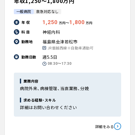
年収1,250〜1,800万円
一般病院
救急対応なし
1,250
1,800
年 収
〜
万円
万円
神経内科
科 目
福島県会津若松市
勤務地
JR磐越西線※自動車通勤可
週5.5日
勤務日数
08:30〜17:30
業務内容
病院外来、病棟管理、当直業務、分娩
求める経験・スキル
詳細はお問い合わせください
詳細をみる