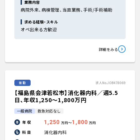
業務内容
病院外来、病棟管理、当直業務、手術/手術補助
求める経験・スキル
オペ出来る方歓迎
詳細をみる
常勤
求人No.JOB478069
【福島県会津若松市】消化器内科／週5.5
日、年収1,250〜1,800万円
一般病院
救急対応なし
1,250
1,800
年 収
〜
万円
万円
消化器内科
科 目