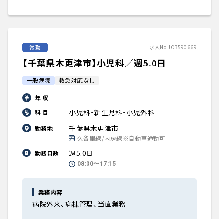
常勤
求人No.JOB590669
【千葉県木更津市】小児科／週5.0日
一般病院
救急対応なし
年 収
小児科・新生児科・小児外科
科 目
千葉県木更津市
勤務地
久留里線/内房線※自動車通勤可
週5.0日
勤務日数
08:30〜17:15
業務内容
病院外来、病棟管理、当直業務