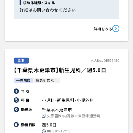
求める経験・スキル
詳細はお問い合わせください
詳細をみる
常勤
求人No.JOB577480
【千葉県木更津市】新生児科／週5.0日
一般病院
救急対応なし
年 収
小児科・新生児科・小児外科
科 目
千葉県木更津市
勤務地
久留里線/内房線※自動車通勤可
週5.0日
勤務日数
08:30〜17:15