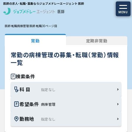
医師の求人・転職・募集ならジョブメドレーエージェント 医師
MENU
医師 転職
病棟管理 医師 転職
30ページ目
求人を探す
常勤
定期非常勤
常勤の求人
常勤の病棟管理の募集・転職（常勤）情報
定期非常勤の求人
一覧
特集から探す
検索条件
科 目
エージェントサービス
希望条件
病棟管理
エージェントサービスTOP
勤務地
サービスの流れ