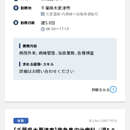
千葉県木更津市
勤務地
久留里線/内房線※自動車通勤可
週5.0日
勤務日数
08:30〜17:15
業務内容
病院外来、病棟管理、当直業務、各種検査
求める経験・スキル
詳細はお問い合わせください
詳細をみる
常勤
求人No.JOB577478
【千葉県木更津市】救急集中治療科／週5.0