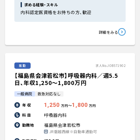
求める経験・スキル
内科認定医資格をお持ちの方、歓迎
詳細をみる
常勤
求人No.JOB571902
【福島県会津若松市】呼吸器内科／週5.5
日、年収1,250〜1,800万円
一般病院
救急対応なし
1,250
1,800
年 収
〜
万円
万円
呼吸器内科
科 目
福島県会津若松市
勤務地
JR磐越西線※自動車通勤可