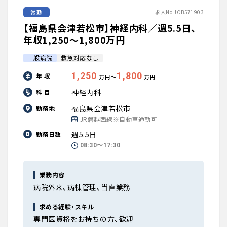
常勤
求人No.JOB571903
【福島県会津若松市】神経内科／週5.5日、
年収1,250〜1,800万円
一般病院
救急対応なし
1,250
1,800
年 収
〜
万円
万円
神経内科
科 目
福島県会津若松市
勤務地
JR磐越西線※自動車通勤可
週5.5日
勤務日数
08:30〜17:30
業務内容
病院外来、病棟管理、当直業務
求める経験・スキル
専門医資格をお持ちの方、歓迎