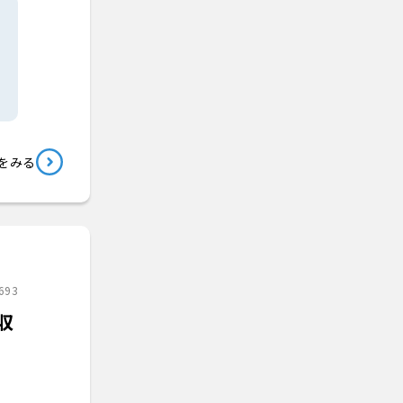
をみる
693
収