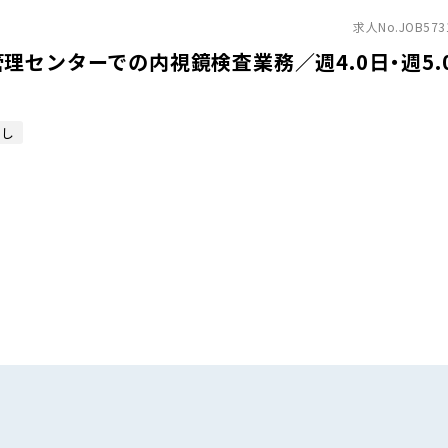
求人No.JOB573
理センターでの内視鏡検査業務／週4.0日・週5.
なし