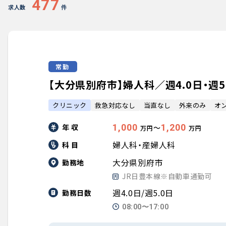
477
求人数
件
常勤
【大分県別府市】婦人科／週4.0日・週5.0
クリニック
救急対応なし
当直なし
外来のみ
オ
年 収
1,000
1,200
〜
万円
万円
婦人科・産婦人科
科 目
大分県別府市
勤務地
JR日豊本線※自動車通勤可
週4.0日/週5.0日
勤務日数
08:00〜17:00