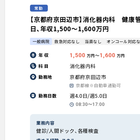
常勤
【京都府京田辺市】消化器内科 健康管
日、年収1,500〜1,600万円
一般病院
救急対応なし
当直なし
オンコール対応
年 収
1,500
1,600
〜
万円
万円
消化器内科
科 目
京都府京田辺市
勤務地
京都線※自動車通勤可
週4.0日/週5.0日
勤務日数
08:30〜17:00
業務内容
健診/人間ドック、各種検査