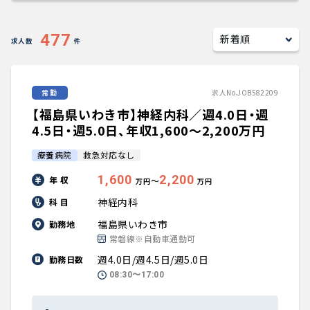
キャリアアドバイザー紹介
477
求人数
件
医師の求人・転職Q&A
常勤
求人No.JOB582209
知りたい・聞きたい
【福島県いわき市】神経内科／週4.0日・週
転職成功事例
4.5日・週5.0日、年収1,600〜2,200万円
療養病院
救急対応なし
医師の転職マニュアル
1,600
2,200
年 収
〜
万円
万円
データで見る医師の平均年収
神経内科
科 目
福島県いわき市
勤務地
医師に役立つ取材記事
常磐線※自動車通勤可
週4.0日/週4.5日/週5.0日
勤務日数
大学医局紹介
08:30〜17:00