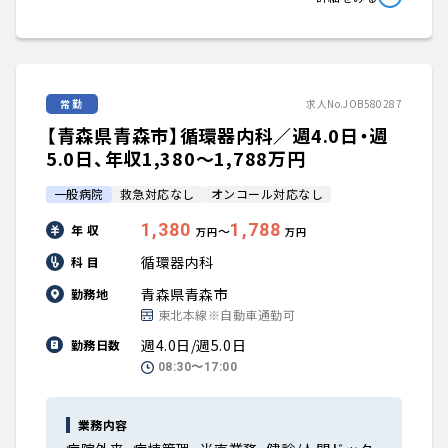
常勤
求人No.JOB580287
【青森県青森市】循環器内科／週4.0日・週
5.0日、年収1,380〜1,788万円
一般病院
救急対応なし
オンコール対応なし
1,380
1,788
年 収
〜
万円
万円
循環器内科
科 目
青森県青森市
勤務地
東北本線※自動車通勤可
週4.0日/週5.0日
勤務日数
08:30〜17:00
業務内容