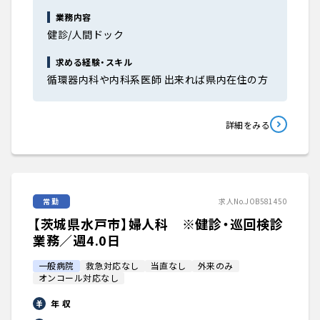
業務内容
健診/人間ドック
求める経験・スキル
循環器内科や内科系医師 出来れば県内在住の方
詳細をみる
常勤
求人No.JOB581450
【茨城県水戸市】婦人科 ※健診・巡回検診
業務／週4.0日
一般病院
救急対応なし
当直なし
外来のみ
オンコール対応なし
年 収