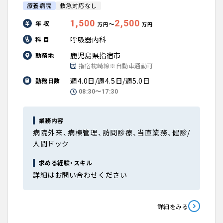
療養病院
救急対応なし
1,500
2,500
年 収
〜
万円
万円
呼吸器内科
科 目
鹿児島県指宿市
勤務地
指宿枕崎線※自動車通勤可
週4.0日/週4.5日/週5.0日
勤務日数
08:30〜17:30
業務内容
病院外来、病棟管理、訪問診療、当直業務、健診/
人間ドック
求める経験・スキル
詳細はお問い合わせください
詳細をみる