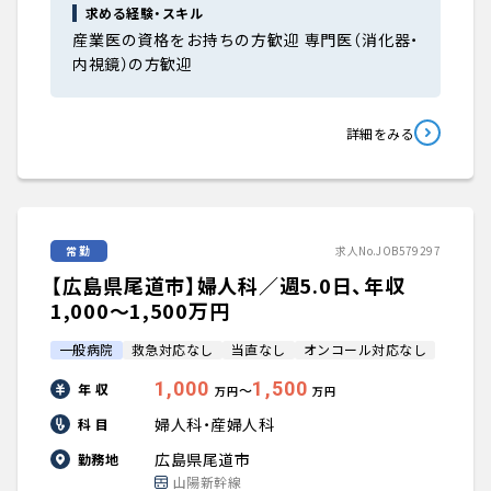
求める経験・スキル
産業医の資格をお持ちの方歓迎 専門医（消化器・
内視鏡）の方歓迎
詳細をみる
常勤
求人No.JOB579297
【広島県尾道市】婦人科／週5.0日、年収
1,000〜1,500万円
一般病院
救急対応なし
当直なし
オンコール対応なし
1,000
1,500
年 収
〜
万円
万円
婦人科・産婦人科
科 目
広島県尾道市
勤務地
山陽新幹線