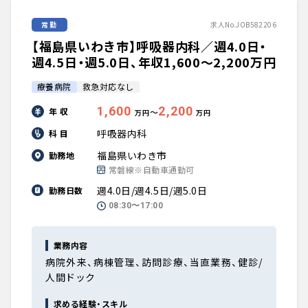
常勤
求人No.JOB582206
【福島県いわき市】呼吸器内科／週4.0日・
週4.5日・週5.0日、年収1,600〜2,200万円
療養病院
救急対応なし
1,600
2,200
年 収
〜
万円
万円
呼吸器内科
科 目
福島県いわき市
勤務地
常磐線※自動車通勤可
週4.0日/週4.5日/週5.0日
勤務日数
08:30〜17:00
業務内容
病院外来、病棟管理、訪問診療、当直業務、健診/
人間ドック
求める経験・スキル