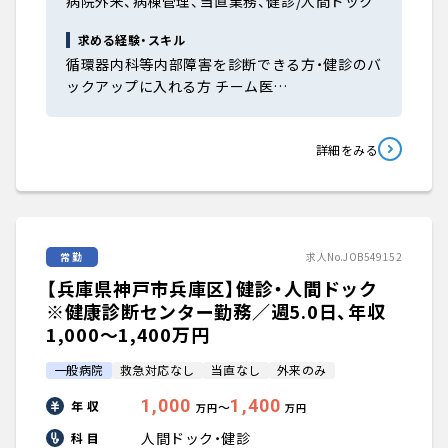
病院外来、病棟管理、当直業務、健診/人間ドック
求める経験・スキル
循環器内科等内部障害を診断できる方・健診のバ
ックアップに入れる方 チーム医…
詳細をみる
常勤
求人No.JOB549152
【兵庫県神戸市兵庫区】健診・人間ドック
※健康診断センター勤務／週5.0日、年収
1,000〜1,400万円
一般病院
救急対応なし
当直なし
外来のみ
1,000
1,400
年 収
〜
万円
万円
人間ドック・健診
科 目