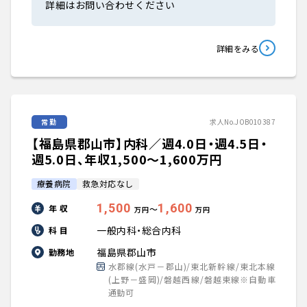
詳細はお問い合わせください
詳細をみる
常勤
求人No.JOB010387
【福島県郡山市】内科／週4.0日・週4.5日・
週5.0日、年収1,500〜1,600万円
療養病院
救急対応なし
1,500
1,600
年 収
〜
万円
万円
一般内科・総合内科
科 目
福島県郡山市
勤務地
水郡線(水戸－郡山)/東北新幹線/東北本線
(上野－盛岡)/磐越西線/磐越東線※自動車
通勤可