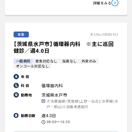
詳細をみる
常勤
求人No.JOB581451
【茨城県水戸市】循環器内科 ※主に巡回
健診／週4.0日
一般病院
救急対応なし
当直なし
外来のみ
オンコール対応なし
年 収
循環器内科
科 目
茨城県水戸市
勤務地
大洗鹿島線/常磐線(上野－仙台)/水郡線(水
戸－郡山)※自動車通勤可
週4.0日
勤務日数
08:00〜16:30