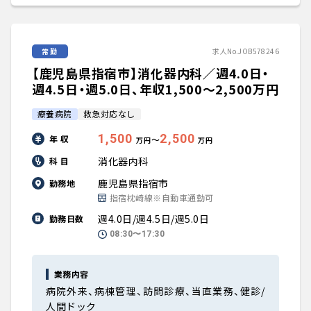
常勤
求人No.JOB578246
【鹿児島県指宿市】消化器内科／週4.0日・
週4.5日・週5.0日、年収1,500〜2,500万円
療養病院
救急対応なし
1,500
2,500
年 収
〜
万円
万円
消化器内科
科 目
鹿児島県指宿市
勤務地
指宿枕崎線※自動車通勤可
週4.0日/週4.5日/週5.0日
勤務日数
08:30〜17:30
業務内容
病院外来、病棟管理、訪問診療、当直業務、健診/
人間ドック