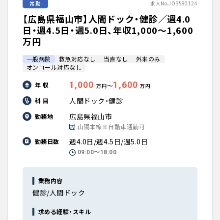
常勤
求人No.JOB580124
【広島県福山市】人間ドック・健診／週4.0
日・週4.5日・週5.0日、年収1,000〜1,600
万円
一般病院
救急対応なし
当直なし
外来のみ
オンコール対応なし
1,000
1,600
年 収
〜
万円
万円
人間ドック・健診
科 目
広島県福山市
勤務地
山陽本線※自動車通勤可
週4.0日/週4.5日/週5.0日
勤務日数
09:00〜18:00
業務内容
健診/人間ドック
求める経験・スキル