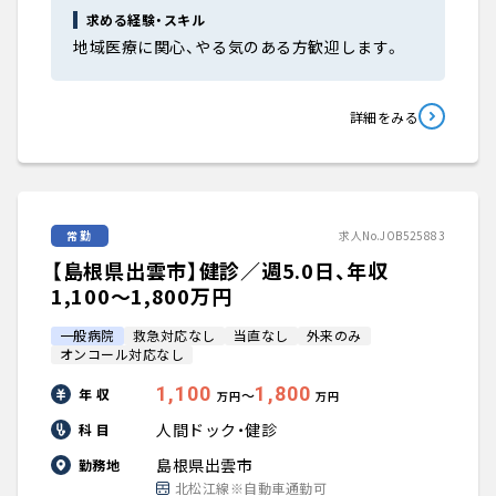
求める経験・スキル
地域医療に関心、やる気のある方歓迎します。
詳細をみる
常勤
求人No.JOB525883
【島根県出雲市】健診／週5.0日、年収
1,100〜1,800万円
一般病院
救急対応なし
当直なし
外来のみ
オンコール対応なし
1,100
1,800
年 収
〜
万円
万円
人間ドック・健診
科 目
島根県出雲市
勤務地
北松江線※自動車通勤可