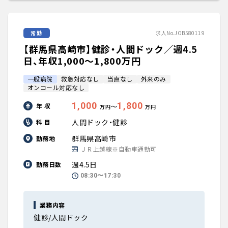
常勤
求人No.JOB580119
【群馬県高崎市】健診・人間ドック／週4.5
日、年収1,000〜1,800万円
一般病院
救急対応なし
当直なし
外来のみ
オンコール対応なし
1,000
1,800
年 収
〜
万円
万円
人間ドック・健診
科 目
群馬県高崎市
勤務地
ＪＲ上越線※自動車通勤可
週4.5日
勤務日数
08:30〜17:30
業務内容
健診/人間ドック