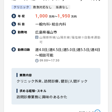
クリニック
救急対応なし
当直なし
1,000
1,950
年 収
〜
万円
万円
一般内科・総合内科
科 目
広島県福山市
勤務地
山陽新幹線/山陽本線/福塩線※自動車通勤
可
週4.0日/週4.5日/週5.0日/週5.5日/週4日
勤務日数
～相談可能
09:00〜17:30
業務内容
クリニック外来、訪問診療、健診/人間ドック
求める経験・スキル
訪問診療業務に興味のあるかた