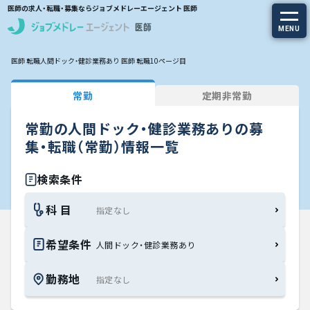
医師の求人・転職・募集ならジョブメドレーエージェント 医師
MENU
医師 転職
人間ドック・健診業務あり 医師 転職
10ページ目
求人を探す
常勤
定期非常勤
常勤の求人
常勤の人間ドック・健診業務ありの募
定期非常勤の求人
集・転職（常勤）情報一覧
特集から探す
検索条件
科 目
エージェントサービス
希望条件
人間ドック・健診業務あり
エージェントサービスTOP
勤務地
サービスの流れ