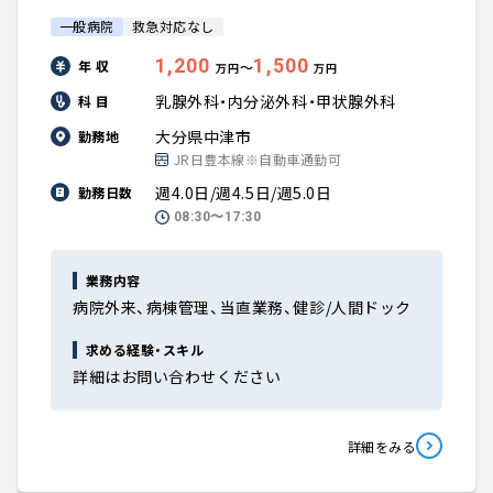
一般病院
救急対応なし
1,200
1,500
年 収
〜
万円
万円
乳腺外科・内分泌外科・甲状腺外科
科 目
大分県中津市
勤務地
JR日豊本線※自動車通勤可
週4.0日/週4.5日/週5.0日
勤務日数
08:30〜17:30
業務内容
病院外来、病棟管理、当直業務、健診/人間ドック
求める経験・スキル
詳細はお問い合わせください
詳細をみる