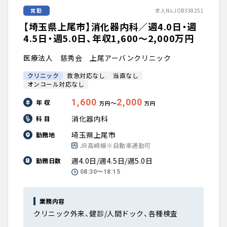
常勤
求人No.JOB338251
【埼玉県上尾市】消化器内科／週4.0日・週
4.5日・週5.0日、年収1,600〜2,000万円
医療法人 慈秀会 上尾アーバンクリニック
クリニック
救急対応なし
当直なし
オンコール対応なし
1,600
2,000
年 収
〜
万円
万円
消化器内科
科 目
埼玉県上尾市
勤務地
JR高崎線※自動車通勤可
週4.0日/週4.5日/週5.0日
勤務日数
08:30〜18:15
業務内容
クリニック外来、健診/人間ドック、各種検査