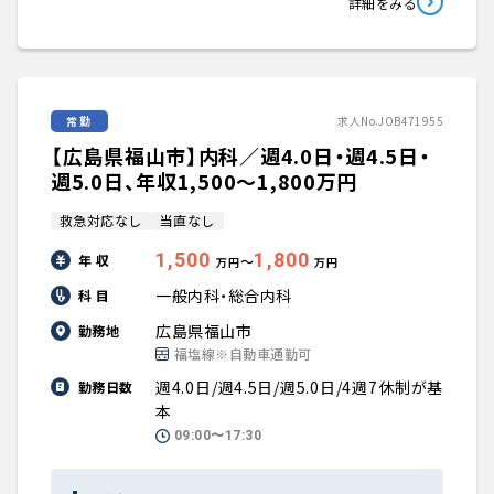
詳細をみる
常勤
求人No.JOB471955
【広島県福山市】内科／週4.0日・週4.5日・
週5.0日、年収1,500〜1,800万円
救急対応なし
当直なし
1,500
1,800
年 収
〜
万円
万円
一般内科・総合内科
科 目
広島県福山市
勤務地
福塩線※自動車通勤可
週4.0日/週4.5日/週5.0日/4週7休制が基
勤務日数
本
09:00〜17:30