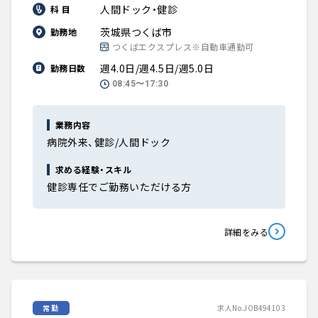
人間ドック・健診
科 目
茨城県つくば市
勤務地
つくばエクスプレス※自動車通勤可
週4.0日/週4.5日/週5.0日
勤務日数
08:45〜17:30
業務内容
病院外来、健診/人間ドック
求める経験・スキル
健診専任でご勤務いただける方
詳細をみる
常勤
求人No.JOB494103