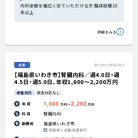
内科全般を幅広く診ていただける方 臨床経験10
年以上
詳細をみる
常勤
求人No.JOB582203
【福島県いわき市】腎臓内科／週4.0日・週
4.5日・週5.0日、年収1,600〜2,200万円
療養病院
救急対応なし
1,600
2,200
年 収
〜
万円
万円
腎臓内科
科 目
福島県いわき市
勤務地
常磐線※自動車通勤可