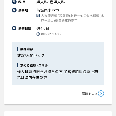
婦人科・産婦人科
科 目
茨城県水戸市
勤務地
大洗鹿島線/常磐線(上野－仙台)/水郡線(水
戸－郡山)※自動車通勤可
週4.0日
勤務日数
08:00〜16:30
業務内容
健診/人間ドック
求める経験・スキル
婦人科専門医をお持ちの方 子宮細胞診必須 出来
れば県内在住の方
詳細をみる