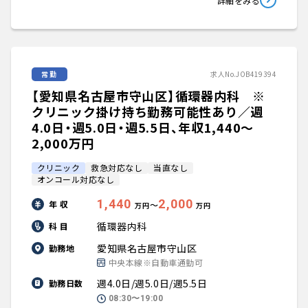
詳細をみる
常勤
求人No.JOB419394
【愛知県名古屋市守山区】循環器内科 ※
クリニック掛け持ち勤務可能性あり／週
4.0日・週5.0日・週5.5日、年収1,440〜
2,000万円
クリニック
救急対応なし
当直なし
オンコール対応なし
1,440
2,000
年 収
〜
万円
万円
循環器内科
科 目
愛知県名古屋市守山区
勤務地
中央本線※自動車通勤可
週4.0日/週5.0日/週5.5日
勤務日数
08:30〜19:00