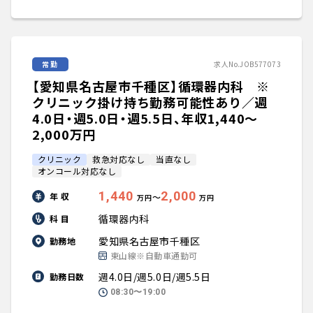
常勤
求人No.JOB577073
【愛知県名古屋市千種区】循環器内科 ※
クリニック掛け持ち勤務可能性あり／週
4.0日・週5.0日・週5.5日、年収1,440〜
2,000万円
クリニック
救急対応なし
当直なし
オンコール対応なし
1,440
2,000
年 収
〜
万円
万円
循環器内科
科 目
愛知県名古屋市千種区
勤務地
東山線※自動車通勤可
週4.0日/週5.0日/週5.5日
勤務日数
08:30〜19:00