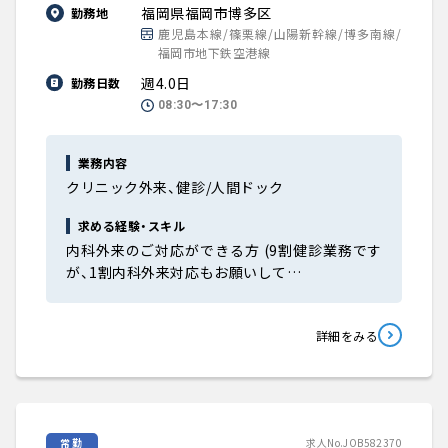
福岡県福岡市博多区
勤務地
鹿児島本線/篠栗線/山陽新幹線/博多南線/
福岡市地下鉄空港線
週4.0日
勤務日数
08:30〜17:30
業務内容
クリニック外来、健診/人間ドック
求める経験・スキル
内科外来のご対応ができる方 (9割健診業務です
が、1割内科外来対応もお願いして…
詳細をみる
常勤
求人No.JOB582370