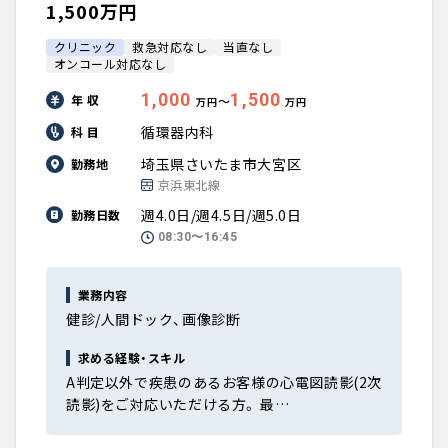
1,500万円
クリニック
救急対応なし
当直なし
オンコール対応なし
1,000
1,500
年 収
〜
万円
万円
循環器内科
科 目
埼玉県さいたま市大宮区
勤務地
京浜東北線
週4.0日/週4.5日/週5.0日
勤務日数
08:30〜16:45
業務内容
健診/人間ドック、画像診断
求める経験・スキル
A判定以外で疾患のあるお客様の心電図読影(2次
読影)をご対応いただける方。 最…