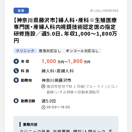
常勤
求人No.JOB480488
【神奈川県藤沢市】婦人科・産科※生殖医療
専門医・産婦人科内視鏡技術認定医の指定
研修施設／週5.0日、年収1,000〜1,800万
円
クリニック
救急対応なし
オンコール対応なし
1,000
1,800
年 収
〜
万円
万円
婦人科・産婦人科
科 目
神奈川県藤沢市
勤務地
横浜市営地下鉄１号線(ブルーライン)/江ノ
島線/いずみ野線※自動車通勤可
週5.0日
勤務日数
09:00〜18:00
業務内容
クリニック外来、当直業務、健診/人間ドック、手