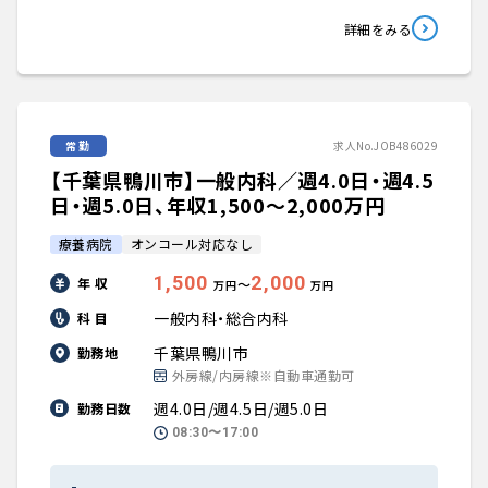
詳細をみる
常勤
求人No.JOB486029
【千葉県鴨川市】一般内科／週4.0日・週4.5
日・週5.0日、年収1,500〜2,000万円
療養病院
オンコール対応なし
1,500
2,000
年 収
〜
万円
万円
一般内科・総合内科
科 目
千葉県鴨川市
勤務地
外房線/内房線※自動車通勤可
週4.0日/週4.5日/週5.0日
勤務日数
08:30〜17:00