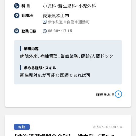
小児科・新生児科・小児外科
科 目
愛媛県松山市
勤務地
伊予鉄道※自動車通勤可
勤務日数
08:30〜17:15
業務内容
病院外来、病棟管理、当直業務、健診/人間ドック
求める経験・スキル
新生児対応が可能な医師であれば可
詳細をみる
常勤
求人No.JOB528714