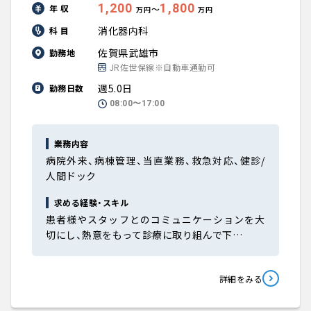
1,200
1,800
年 収
〜
万円
万円
消化器内科
科 目
佐賀県武雄市
勤務地
JR佐世保線※自動車通勤可
週5.0日
勤務日数
08:00〜17:00
業務内容
病院外来、病棟管理、当直業務、救急対応、健診/
人間ドック
求める経験・スキル
患者様やスタッフとのコミュニケーションを大
切にし、熱意をもって診療に取り組んで下…
詳細をみる