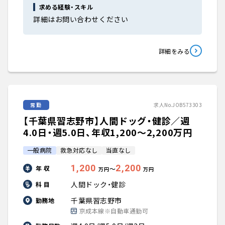
求める経験・スキル
詳細はお問い合わせください
詳細をみる
常勤
求人No.JOB573303
【千葉県習志野市】人間ドッグ・健診／週
4.0日・週5.0日、年収1,200〜2,200万円
一般病院
救急対応なし
当直なし
1,200
2,200
年 収
〜
万円
万円
人間ドック・健診
科 目
千葉県習志野市
勤務地
京成本線※自動車通勤可