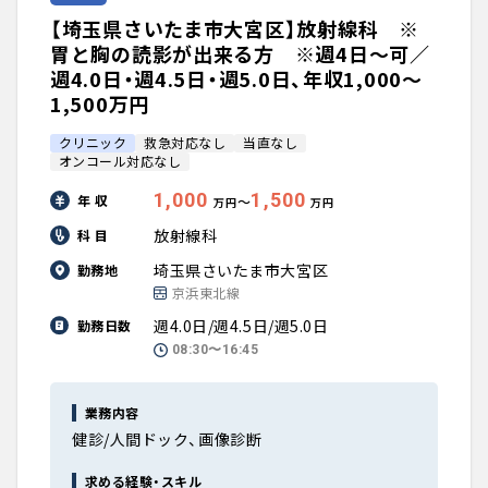
【埼玉県さいたま市大宮区】放射線科 ※
胃と胸の読影が出来る方 ※週4日～可／
週4.0日・週4.5日・週5.0日、年収1,000〜
1,500万円
クリニック
救急対応なし
当直なし
オンコール対応なし
1,000
1,500
年 収
〜
万円
万円
放射線科
科 目
埼玉県さいたま市大宮区
勤務地
京浜東北線
週4.0日/週4.5日/週5.0日
勤務日数
08:30〜16:45
業務内容
健診/人間ドック、画像診断
求める経験・スキル