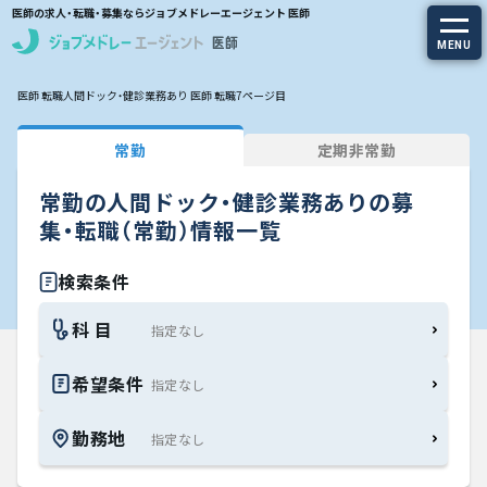
医師の求人・転職・募集ならジョブメドレーエージェント 医師
MENU
医師 転職
人間ドック・健診業務あり 医師 転職
7ページ目
求人を探す
常勤
定期非常勤
常勤の求人
常勤の人間ドック・健診業務ありの募
定期非常勤の求人
集・転職（常勤）情報一覧
特集から探す
検索条件
科 目
エージェントサービス
希望条件
エージェントサービスTOP
勤務地
サービスの流れ