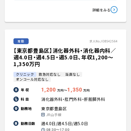
詳細をみる
常勤
求人No.JOB542564
【東京都豊島区】消化器外科・消化器内科／
週4.0日・週4.5日・週5.0日、年収1,200〜
1,350万円
クリニック
救急対応なし
当直なし
オンコール対応なし
1,200
1,350
年 収
〜
万円
万円
消化器外科・肛門外科・肝胆膵外科
科 目
東京都豊島区
勤務地
JR山手線
週4.0日/週4.5日/週5.0日
勤務日数
08:30〜17:00