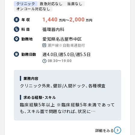
クリニック
救急対応なし
当直なし
オンコール対応なし
1,440
2,000
年 収
〜
万円
万円
循環器内科
科 目
愛知県名古屋市中区
勤務地
瀬戸線※自動車通勤可
週4.0日/週5.0日/週5.5日
勤務日数
08:30〜19:00
業務内容
クリニック外来、健診/人間ドック、各種検査
求める経験・スキル
臨床経験5年以上 ※臨床経験5年未満であって
も、スキル面で問題なければ、状況に…
詳細をみる