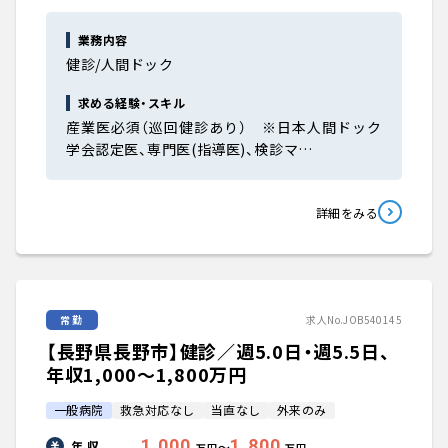
業務内容
健診/人間ドック
求める経験・スキル
産業医必須（巡回健診あり） ※日本人間ドック
学会認定医、専門医(指導医)、検診マ…
詳細をみる
常勤
求人No.JOB540145
【長野県長野市】健診／週5.0日・週5.5日、
年収1,000〜1,800万円
一般病院
救急対応なし
当直なし
外来のみ
1,000
1,800
年 収
〜
万円
万円