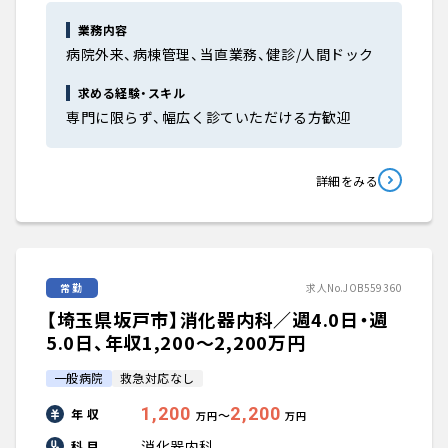
業務内容
病院外来、病棟管理、当直業務、健診/人間ドック
求める経験・スキル
専門に限らず、幅広く診ていただける方歓迎
詳細をみる
常勤
求人No.JOB559360
【埼玉県坂戸市】消化器内科／週4.0日・週
5.0日、年収1,200〜2,200万円
一般病院
救急対応なし
1,200
2,200
年 収
〜
万円
万円
消化器内科
科 目