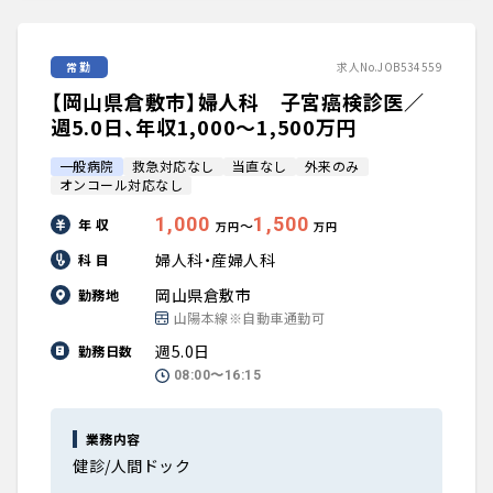
常勤
求人No.JOB534559
【岡山県倉敷市】婦人科 子宮癌検診医／
週5.0日、年収1,000〜1,500万円
一般病院
救急対応なし
当直なし
外来のみ
オンコール対応なし
1,000
1,500
年 収
〜
万円
万円
婦人科・産婦人科
科 目
岡山県倉敷市
勤務地
山陽本線※自動車通勤可
週5.0日
勤務日数
08:00〜16:15
業務内容
健診/人間ドック