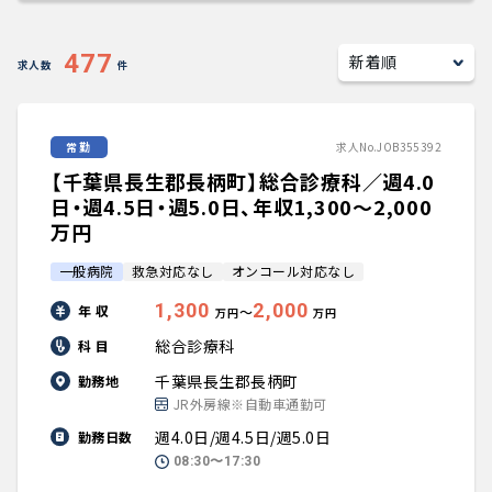
キャリアアドバイザー紹介
477
求人数
件
医師の求人・転職Q&A
常勤
求人No.JOB355392
知りたい・聞きたい
【千葉県長生郡長柄町】総合診療科／週4.0
転職成功事例
日・週4.5日・週5.0日、年収1,300〜2,000
万円
医師の転職マニュアル
一般病院
救急対応なし
オンコール対応なし
1,300
2,000
年 収
〜
万円
万円
データで見る医師の平均年収
総合診療科
科 目
医師に役立つ取材記事
千葉県長生郡長柄町
勤務地
JR外房線※自動車通勤可
大学医局紹介
週4.0日/週4.5日/週5.0日
勤務日数
08:30〜17:30