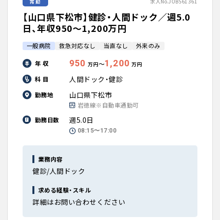
常勤
求人No.JOB561361
【山口県下松市】健診・人間ドック／週5.0
日、年収950〜1,200万円
一般病院
救急対応なし
当直なし
外来のみ
950
1,200
年 収
〜
万円
万円
人間ドック・健診
科 目
山口県下松市
勤務地
岩徳線※自動車通勤可
週5.0日
勤務日数
08:15〜17:00
業務内容
健診/人間ドック
求める経験・スキル
詳細はお問い合わせください