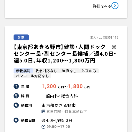
詳細をみる
常勤
求人No.JOB551443
【東京都あきる野市】健診・人間ドック ※
センター長・副センター長候補／週4.0日・
週5.0日、年収1,200〜1,800万円
療養病院
救急対応なし
当直なし
外来のみ
オンコール対応なし
1,200
1,800
年 収
〜
万円
万円
一般内科・総合内科
科 目
東京都あきる野市
勤務地
五日市線※自動車通勤可
週4.0日/週5.0日
勤務日数
09:00〜17:00