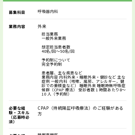
呼吸器内科
募集科目
外来
業務内容
担当業務
一般外来業務
想定担当患者数
40名/回～50名/回
予約制について
完全予約制
患者層、主な疾患など
業務内容 内科外来・睡眠外来・健診など 主な
症例 一般内科（咳嗽、風邪、アレルギー、健
診での要検査など） 睡眠外来 睡眠時無呼吸症
候群（CPAP 療法） 受診者数 1 時間あたり8～
10 人（予約制）
CPAP（持続陽圧呼吸療法）のご経験がある
必要な経
験・スキル
方
（応募時必
須）
睡眠専門医