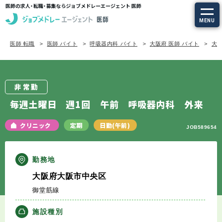
医師の求人・転職・募集ならジョブメドレーエージェント 医師
MENU
医師 転職
医師 バイト
呼吸器内科 バイト
大阪府 医師 バイト
大阪
求人を探す
常勤の求人
非常勤
定期非常勤の求人
毎週土曜日 週1回 午前 呼吸器内科 外来
特集から探す
クリニック
定期
日勤(午前)
JOB589654
エージェントサービス
勤務地
大阪府大阪市中央区
エージェントサービスTOP
御堂筋線
サービスの流れ
施設種別