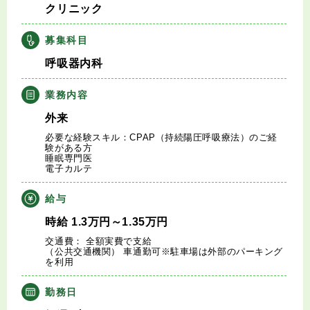
クリニック
キャリアアドバイザー紹介
募集科目
医師の求人・転職Q&A
呼吸器内科
知りたい・聞きたい
業務内容
外来
転職成功事例
必要な経験スキル：CPAP（持続陽圧呼吸療法）のご経
験がある方
睡眠専門医
医師の転職マニュアル
電子カルテ
給与
データで見る医師の平均年収
時給
1.3
万円
～1.35
万円
医師に役立つ取材記事
交通費： 全額実費で支給
（公共交通機関） 車通勤可※駐車場は外部のパーキング
を利用
大学医局紹介
勤務日