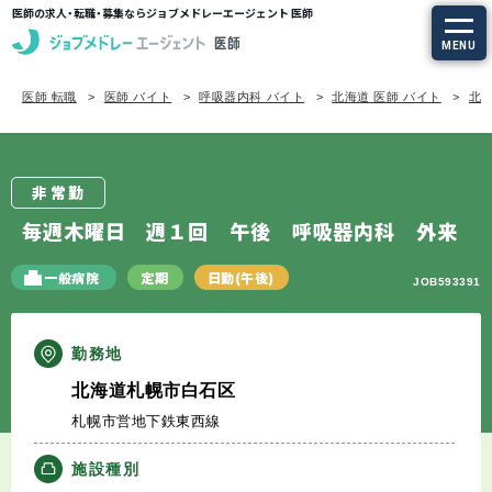
医師の求人・転職・募集ならジョブメドレーエージェント 医師
MENU
医師 転職
医師 バイト
呼吸器内科 バイト
北海道 医師 バイト
北海
求人を探す
常勤の求人
非常勤
定期非常勤の求人
毎週木曜日 週１回 午後 呼吸器内科 外来
特集から探す
一般病院
定期
日勤(午後)
JOB593391
エージェントサービス
勤務地
北海道札幌市白石区
エージェントサービスTOP
札幌市営地下鉄東西線
サービスの流れ
施設種別