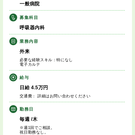
一般病院
キャリアアドバイザー紹介
募集科目
医師の求人・転職Q&A
呼吸器内科
知りたい・聞きたい
業務内容
外来
転職成功事例
必要な経験スキル：特になし
電子カルテ
医師の転職マニュアル
給与
データで見る医師の平均年収
日給
4.5
万円
交通費： 詳細はお問い合わせください
医師に役立つ取材記事
勤務日
大学医局紹介
毎週
/木
※週1回でご相談。
祝日勤務なし。