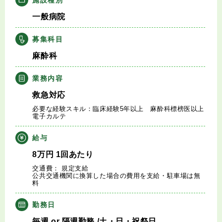
キャリアアドバイザー紹介
一般病院
医師の求人・転職Q&A
募集科目
麻酔科
知りたい・聞きたい
業務内容
転職成功事例
救急対応
必要な経験スキル：臨床経験5年以上 麻酔科標榜医以上
医師の転職マニュアル
電子カルテ
給与
データで見る医師の平均年収
8
万円
1回あたり
交通費： 規定支給
医師に役立つ取材記事
公共交通機関に換算した場合の費用を支給・駐車場は無
料
大学医局紹介
勤務日
毎週
or
隔週勤務
/土・日・祝祭日