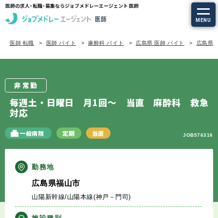
医師の求人・転職・募集ならジョブメドレーエージェント 医師
MENU
医師 転職
医師 バイト
麻酔科 バイト
広島県 医師 バイト
広島県/
求人を探す
常勤の求人
非常勤
定期非常勤の求人
毎週土・日曜日 月1回～ 当直 麻酔科 救急
対応
特集から探す
一般病院
定期
当直
JOB576316
エージェントサービス
勤務地
エージェントサービスTOP
広島県福山市
山陽新幹線/山陽本線(神戸－門司)
サービスの流れ
施設種別