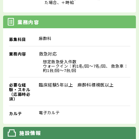
た場合、＋時給
業務内容
麻酔科
募集科目
救急対応
業務内容
想定救急受入件数
ウォークイン：約1名/回～7名/回、 救急車：
約1台/回～7台/回
臨床経験5年以上 麻酔科標榜医以上
必要な経
験・スキル
（応募時必
須）
電子カルテ
カルテ
施設情報