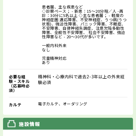
患者層、主な疾患など
◇診察ペース； - 新患：15～20分程／人 -再
診：30分に5名以上 ◇主な患者層； - 軽度の
神経症圏 適応障害、不安神経症、うつ病(うつ
状態)、強迫性障害、パニック障害、不眠症、
不安障害、自律神経失調症、注意欠陥多動性
障害、全般性不安障害、 社会不安障害、強迫
性障害など - 20～30代が多いです。
一般内科外来
なし
児童精神対応
あり
精神科・心療内科で過去2-3年以上の外来経
必要な経
験・スキル
験必須
（応募時必
須）
電子カルテ、オーダリング
カルテ
施設情報