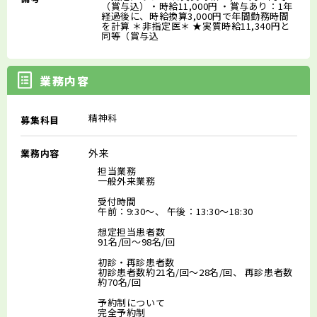
（賞与込）・時給11,000円 ・賞与あり：1年
経過後に、時給換算3,000円で年間勤務時間
を計算 ＊非指定医＊ ★実質時給11,340円と
同等（賞与込
業務内容
精神科
募集科目
外来
業務内容
担当業務
一般外来業務
受付時間
午前：9:30～、 午後：13:30～18:30
想定担当患者数
91名/回～98名/回
初診・再診患者数
初診患者数約21名/回～28名/回、 再診患者数
約70名/回
予約制について
完全予約制