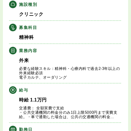
施設種別
キャリアアドバイザー紹介
クリニック
医師の求人・転職Q&A
募集科目
精神科
知りたい・聞きたい
業務内容
転職成功事例
外来
医師の転職マニュアル
必要な経験スキル：精神科・心療内科で過去2-3年以上の
外来経験必須
電子カルテ、オーダリング
データで見る医師の平均年収
給与
医師に役立つ取材記事
時給
1.1
万円
交通費： 全額実費で支給
・公共交通機関の料金分のみ1日上限5000円まで実費支
大学医局紹介
給。・車で通勤した場合は、公共の交通機関の料金…
勤務日