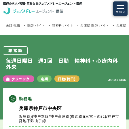
医師の求人・転職・募集ならジョブメドレーエージェント 医師
MENU
医師 転職
医師 バイト
精神科 バイト
兵庫県 医師 バイト
兵庫県/
求人を探す
常勤の求人
非常勤
定期非常勤の求人
毎週日曜日 週1回 日勤 精神科・心療内科
外来
特集から探す
クリニック
定期
日勤(終日)
JOB597356
エージェントサービス
勤務地
エージェントサービスTOP
兵庫県神戸市中央区
阪急線)(神戸本線/神戸高速線(東西線)(三宮－西代)/神戸市
サービスの流れ
営地下鉄山手線