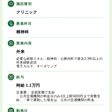
施設種別
キャリアアドバイザー紹介
クリニック
医師の求人・転職Q&A
募集科目
精神科
知りたい・聞きたい
業務内容
転職成功事例
外来
医師の転職マニュアル
必要な経験スキル：精神科・心療内科で過去2-3年以上の
外来経験必須
電子カルテ、オーダリング
データで見る医師の平均年収
給与
医師に役立つ取材記事
時給
1.1
万円
交通費： 全額実費で支給
・公共交通機関の料金分のみ1日上限5000円まで実費支
大学医局紹介
給。・車で通勤した場合は、公共の交通機関の料金…
勤務日