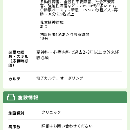
多動性障害、全般性不安障害、社会不安障
害、強迫性障害など - 20～30代が多いです。
◇診察ペース； - 新患：15～20分程／人 -再
診：30分に5名以上
児童精神対応
あり
初診患者1名あたり診察時間
15分
精神科・心療内科で過去2-3年以上の外来経
必要な経
験・スキル
験必須
（応募時必
須）
電子カルテ、オーダリング
カルテ
施設情報
クリニック
施設種別
詳細はお問い合わせください
病床数