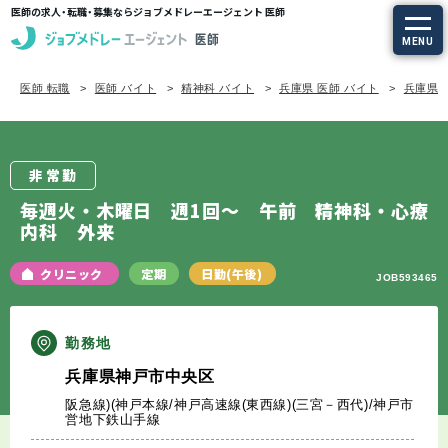
医師の求人・転職・募集ならジョブメドレーエージェント 医師
MENU
医師 転職
医師 バイト
精神科 バイト
兵庫県 医師 バイト
兵庫県/
求人を探す
常勤の求人
非常勤
定期非常勤の求人
毎週火・木曜日 週1回～ 午前 精神科・心療
内科 外来
特集から探す
クリニック
定期
日勤(午後)
JOB593465
エージェントサービス
勤務地
エージェントサービスTOP
兵庫県神戸市中央区
阪急線)(神戸本線/神戸高速線(東西線)(三宮－西代)/神戸市
サービスの流れ
営地下鉄山手線