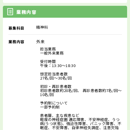
業務内容
精神科
募集科目
外来
業務内容
担当業務
一般外来業務
受付時間
午後：13:30～18:30
想定担当患者数
27名/回～30名/回
初診・再診患者数
初診患者数約20名/回、 再診患者数約7名/回～
10名/回
予約制について
一部予約制
患者層、主な疾患など
軽度の神経症圏 適応障害、不安神経症、うつ
病(うつ状態)、強迫性障害、パニック障害、不
眠症、不安障害、自律神経失調症、注意欠陥