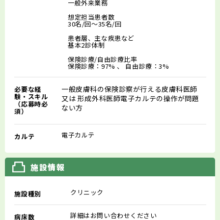
一般外来業務
想定担当患者数
30名/回～35名/回
患者層、主な疾患など
基本2診体制
保険診療/自由診療比率
保険診療：97% 、 自由診療：3%
一般皮膚科の保険診察が行える皮膚科医師
必要な経
験・スキル
又は 形成外科医師電子カルテの操作が問題
（応募時必
ない方
須）
電子カルテ
カルテ
施設情報
クリニック
施設種別
詳細はお問い合わせください
病床数