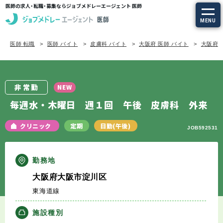
医師の求人・転職・募集ならジョブメドレーエージェント 医師
MENU
医師 転職
医師 バイト
皮膚科 バイト
大阪府 医師 バイト
大阪府/
求人を探す
常勤の求人
非常勤
NEW
定期非常勤の求人
毎週水・木曜日 週１回 午後 皮膚科 外来
特集から探す
クリニック
定期
日勤(午後)
JOB592531
エージェントサービス
勤務地
大阪府大阪市淀川区
エージェントサービスTOP
東海道線
サービスの流れ
施設種別