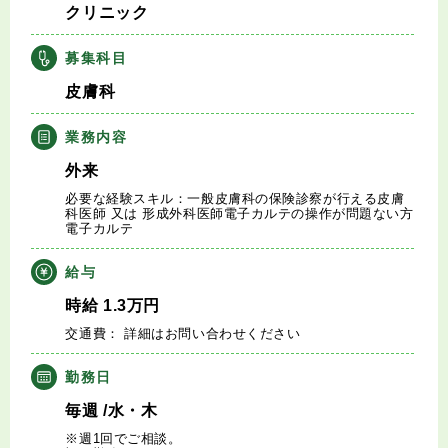
クリニック
キャリアアドバイザー紹介
募集科目
医師の求人・転職Q&A
皮膚科
知りたい・聞きたい
業務内容
外来
転職成功事例
必要な経験スキル：一般皮膚科の保険診察が行える皮膚
科医師 又は 形成外科医師電子カルテの操作が問題ない方
電子カルテ
医師の転職マニュアル
給与
データで見る医師の平均年収
時給
1.3
万円
交通費： 詳細はお問い合わせください
医師に役立つ取材記事
勤務日
大学医局紹介
毎週
/水・木
※週1回でご相談。