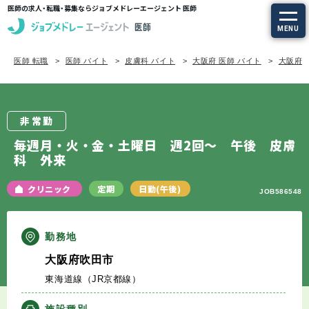
医師の求人・転職・募集ならジョブメドレーエージェント 医師
MENU
医師 転職
医師 バイト
皮膚科 バイト
大阪府 医師 バイト
大阪府/
求人を探す
常勤の求人
非常勤
定期非常勤の求人
毎週月・火・金・土曜日 週2回～ 午後 皮膚
科 外来
特集から探す
クリニック
定期
日勤(午後)
JOB586548
エージェントサービス
勤務地
エージェントサービスTOP
大阪府吹田市
東海道線（JR京都線）
サービスの流れ
施設種別