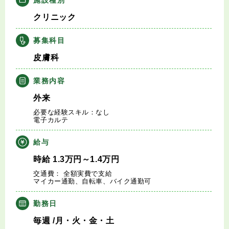
キャリアアドバイザー紹介
クリニック
医師の求人・転職Q&A
募集科目
皮膚科
知りたい・聞きたい
業務内容
転職成功事例
外来
必要な経験スキル：なし
医師の転職マニュアル
電子カルテ
給与
データで見る医師の平均年収
時給
1.3
万円
～1.4
万円
交通費： 全額実費で支給
医師に役立つ取材記事
マイカー通勤、⾃転⾞、バイク通勤可
大学医局紹介
勤務日
毎週
/月・火・金・土