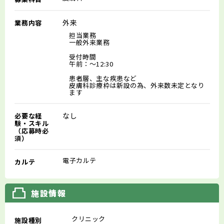
外来
業務内容
担当業務
一般外来業務
受付時間
午前：～12:30
患者層、主な疾患など
⽪膚科診療枠は新設の為、外来数未定となり
ます
なし
必要な経
験・スキル
（応募時必
須）
電子カルテ
カルテ
施設情報
クリニック
施設種別