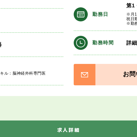
第1
勤務日
※月
祝日
※勤
詳
勤務時間
科
お問
スキル：脳神経外科専門医
求人詳細