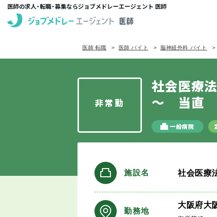
医師の求人・転職・募集ならジョブメドレーエージェント 医師
医師 転職
医師 バイト
脳神経外科 バイト
社会医療法
～ 当直
非常勤
一般病院
社会医療
施設名
大阪府大
勤務地