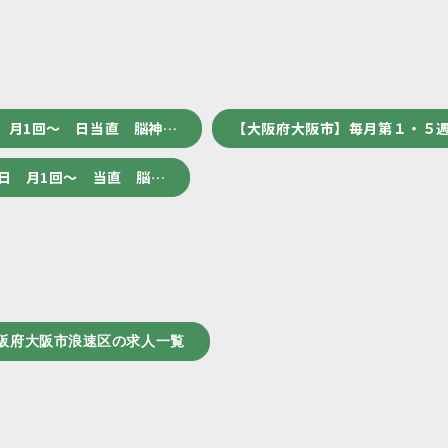
 月1回～ 日当直 脳神…
【大阪府大阪市】毎月第１・５週
日 月1回～ 当直 脳…
阪府大阪市浪速区の求人一覧