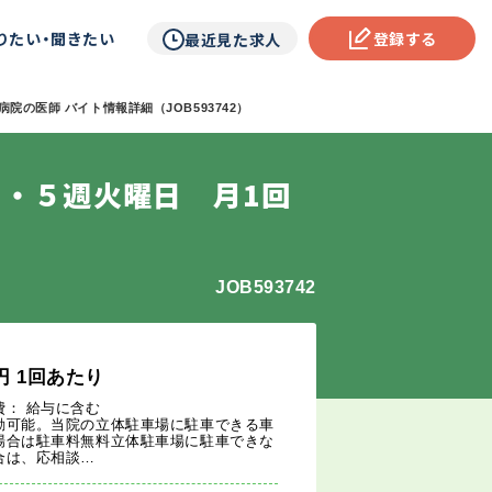
りたい・聞きたい
登録する
最近見た求人
院の医師 バイト情報詳細（JOB593742）
４・５週火曜日 月1回
JOB593742
円
1回あたり
費： 給与に含む
勤可能。当院の立体駐車場に駐車できる車
場合は駐車料無料立体駐車場に駐車できな
合は、応相談…