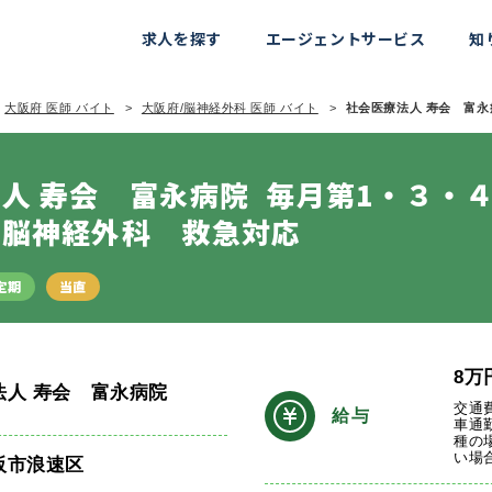
求人を探す
エージェントサービス
知
大阪府 医師 バイト
大阪府/脳神経外科 医師 バイト
社会医療法人 寿会 富永病
人 寿会 富永病院
毎月第1・３・
 脳神経外科 救急対応
定期
当直
8
万
法人 寿会 富永病院
交通
給与
車通
種の
い場
阪市浪速区