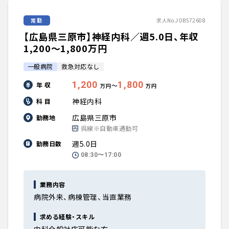
常勤
求人No.JOB572608
【広島県三原市】神経内科／週5.0日、年収
1,200〜1,800万円
一般病院
救急対応なし
1,200
1,800
年 収
〜
万円
万円
神経内科
科 目
広島県三原市
勤務地
呉線※自動車通勤可
週5.0日
勤務日数
08:30〜17:00
業務内容
病院外来、病棟管理、当直業務
求める経験・スキル