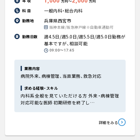
1,000
2,000
年 収
〜
万円
万円
一般内科・総合内科
科 目
兵庫県西宮市
勤務地
阪神本線/阪急神戸線※自動車通勤可
週4.5日/週5.0日/週5.5日/週5.0日勤務が
勤務日数
基本ですが、相談可能
09:00〜17:45
業務内容
病院外来、病棟管理、当直業務、救急対応
求める経験・スキル
内科系全般を見ていただける方 外来・病棟管理
対応可能な医師 初期研修を終了し…
詳細をみる