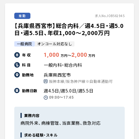
常勤
求人No.JOB561945
【兵庫県西宮市】総合内科／週4.5日・週5.0
日・週5.5日、年収1,000〜2,000万円
一般病院
オンコール対応なし
1,000
2,000
年 収
〜
万円
万円
一般内科・総合内科
科 目
兵庫県西宮市
勤務地
阪神本線/阪急神戸線※自動車通勤可
週4.5日/週5.0日/週5.5日
勤務日数
09:00〜17:45
業務内容
病院外来、病棟管理、当直業務、救急対応
求める経験・スキル