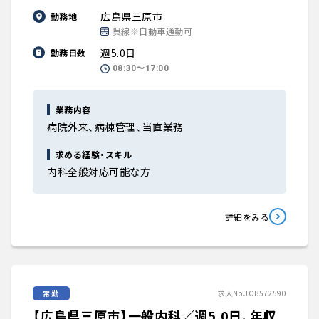
広島県三原市
勤務地
呉線※自動車通勤可
週5.0日
勤務日数
08:30〜17:00
業務内容
病院外来、病棟管理、当直業務
求める経験・スキル
内科全般対応可能な方
詳細をみる
常勤
求人No.JOB572590
【広島県三原市】一般内科／週5.0日、年収