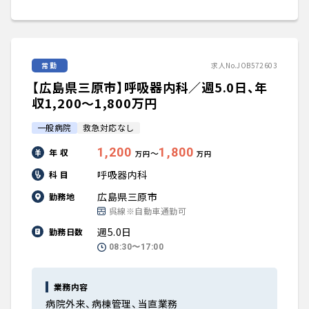
常勤
求人No.JOB572603
【広島県三原市】呼吸器内科／週5.0日、年
収1,200〜1,800万円
一般病院
救急対応なし
1,200
1,800
年 収
〜
万円
万円
呼吸器内科
科 目
広島県三原市
勤務地
呉線※自動車通勤可
週5.0日
勤務日数
08:30〜17:00
業務内容
病院外来、病棟管理、当直業務