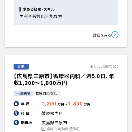
求める経験・スキル
内科全般対応可能な方
詳細をみる
常勤
求人No.JOB572602
【広島県三原市】循環器内科／週5.0日、年
収1,200〜1,800万円
一般病院
救急対応なし
1,200
1,800
年 収
〜
万円
万円
循環器内科
科 目
広島県三原市
勤務地
呉線※自動車通勤可