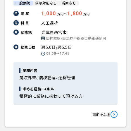
一般病院
救急対応なし
当直なし
1,000
1,800
年 収
〜
万円
万円
人工透析
科 目
兵庫県西宮市
勤務地
阪神本線/阪急神戸線※自動車通勤可
週5.0日/週5.5日
勤務日数
09:00〜17:45
業務内容
病院外来、病棟管理、透析管理
求める経験・スキル
積極的に業務に携わって頂ける方
詳細をみる