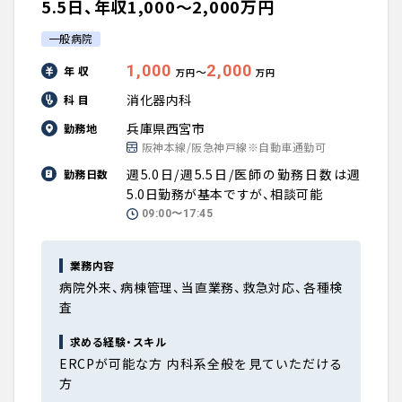
5.5日、年収1,000〜2,000万円
一般病院
1,000
2,000
年 収
〜
万円
万円
消化器内科
科 目
兵庫県西宮市
勤務地
阪神本線/阪急神戸線※自動車通勤可
週5.0日/週5.5日/医師の勤務日数は週
勤務日数
5.0日勤務が基本ですが、相談可能
09:00〜17:45
業務内容
病院外来、病棟管理、当直業務、救急対応、各種検
査
求める経験・スキル
ERCPが可能な方 内科系全般を見ていただける
方