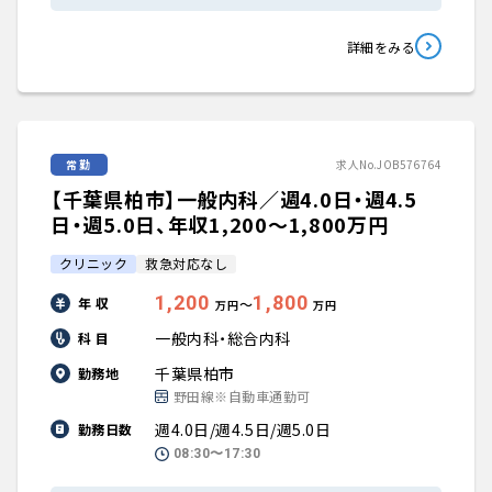
詳細をみる
常勤
求人No.JOB576764
【千葉県柏市】一般内科／週4.0日・週4.5
日・週5.0日、年収1,200〜1,800万円
クリニック
救急対応なし
1,200
1,800
年 収
〜
万円
万円
一般内科・総合内科
科 目
千葉県柏市
勤務地
野田線※自動車通勤可
週4.0日/週4.5日/週5.0日
勤務日数
08:30〜17:30