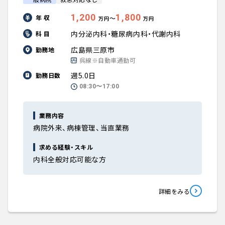
1,200
1,800
年 収
〜
万円
万円
内分泌内科・糖尿病内科・代謝内科
科 目
広島県三原市
勤務地
呉線※自動車通勤可
週5.0日
勤務日数
08:30〜17:00
業務内容
病院外来、病棟管理、当直業務
求める経験・スキル
内科全般対応可能な方
詳細をみる