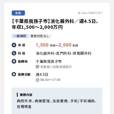
常勤
求人No.JOB471787
【千葉県我孫子市】消化器外科／週4.5日、
年収1,500〜2,000万円
一般病院
救急対応なし
1,500
2,000
年 収
〜
万円
万円
消化器外科・肛門外科・肝胆膵外科
科 目
千葉県我孫子市
勤務地
常磐線※自動車通勤可
週4.5日
勤務日数
08:30〜17:30
業務内容
病院外来、病棟管理、当直業務、手術/手術補助、
各種検査