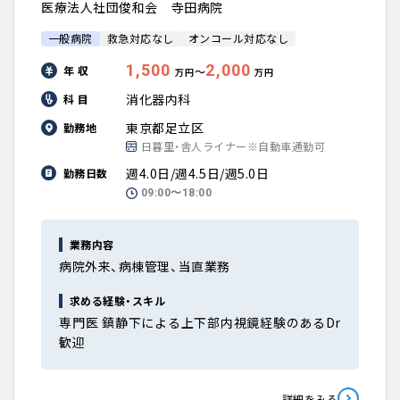
医療法人社団俊和会 寺田病院
一般病院
救急対応なし
オンコール対応なし
1,500
2,000
年 収
〜
万円
万円
消化器内科
科 目
東京都足立区
勤務地
日暮里・舎人ライナー※自動車通勤可
週4.0日/週4.5日/週5.0日
勤務日数
09:00〜18:00
業務内容
病院外来、病棟管理、当直業務
求める経験・スキル
専門医 鎮静下による上下部内視鏡経験のあるDr
歓迎
詳細をみる