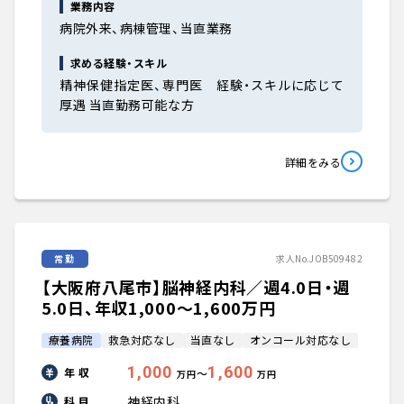
業務内容
病院外来、病棟管理、当直業務
求める経験・スキル
精神保健指定医、専門医 経験・スキルに応じて
厚遇 当直勤務可能な方
詳細をみる
常勤
求人No.JOB509482
【大阪府八尾市】脳神経内科／週4.0日・週
5.0日、年収1,000〜1,600万円
療養病院
救急対応なし
当直なし
オンコール対応なし
1,000
1,600
年 収
〜
万円
万円
神経内科
科 目