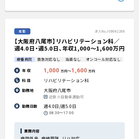
常勤
求人No.JOB042288
【大阪府八尾市】リハビリテーション科／
週4.0日・週5.0日、年収1,000〜1,600万円
療養病院
救急対応なし
当直なし
オンコール対応なし
1,000
1,600
年 収
〜
万円
万円
リハビリテーション科
科 目
大阪府八尾市
勤務地
近鉄※自動車通勤可
週4.0日/週5.0日
勤務日数
08:30〜17:00
業務内容
病院外来、病棟管理、リハ対応