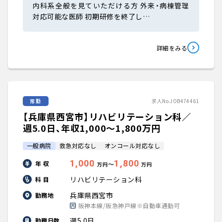
内科系全般を見ていただける方 外来・病棟管理
対応可能な医師 初期研修を終了し…
詳細をみる
常勤
求人No.JOB474461
【兵庫県西宮市】リハビリテーション科／
週5.0日、年収1,000〜1,800万円
一般病院
救急対応なし
オンコール対応なし
1,000
1,800
年 収
〜
万円
万円
リハビリテーション科
科 目
兵庫県西宮市
勤務地
阪神本線/阪急神戸線※自動車通勤可
週5.0日
勤務日数