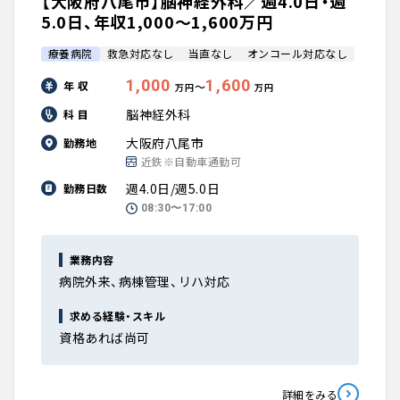
【大阪府八尾市】脳神経外科／週4.0日・週
5.0日、年収1,000〜1,600万円
療養病院
救急対応なし
当直なし
オンコール対応なし
1,000
1,600
年 収
〜
万円
万円
脳神経外科
科 目
大阪府八尾市
勤務地
近鉄※自動車通勤可
週4.0日/週5.0日
勤務日数
08:30〜17:00
業務内容
病院外来、病棟管理、リハ対応
求める経験・スキル
資格あれば尚可
詳細をみる