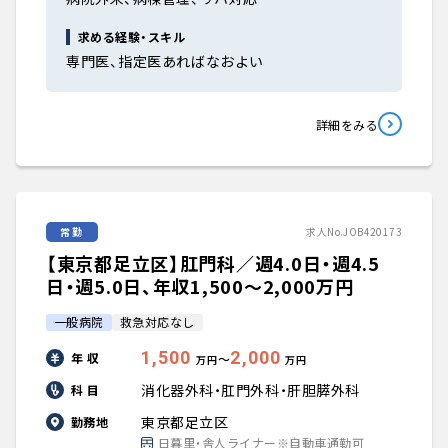
求める経験・スキル
専門医、指定医あればなおよい
詳細をみる
常勤
求人No.JOB420173
【東京都足立区】肛門科／週4.0日・週4.5
日・週5.0日、年収1,500〜2,000万円
一般病院
救急対応なし
1,500
2,000
年 収
〜
万円
万円
消化器外科・肛門外科・肝胆膵外科
科 目
東京都足立区
勤務地
日暮里・舎人ライナー※自動車通勤可