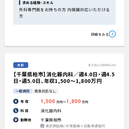
求める経験・スキル
外科専門医をお持ちの方 内視鏡対応いただける
方
詳細をみる
常勤
求人No.JOB494144
【千葉県柏市】消化器内科／週4.0日・週4.5
日・週5.0日、年収1,500〜1,800万円
一般病院
救急対応なし
1,500
1,800
年 収
〜
万円
万円
消化器内科
科 目
千葉県柏市
勤務地
東武野田線/JR常磐線※自動車通勤可