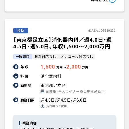
常勤
求人No.JOB530211
【東京都足立区】消化器内科／週4.0日・週
4.5日・週5.0日、年収1,500〜2,000万円
一般病院
救急対応なし
オンコール対応なし
1,500
2,000
年 収
〜
万円
万円
消化器内科
科 目
東京都足立区
勤務地
日暮里・舎人ライナー※自動車通勤可
週4.0日/週4.5日/週5.0日
勤務日数
09:00〜18:00
業務内容