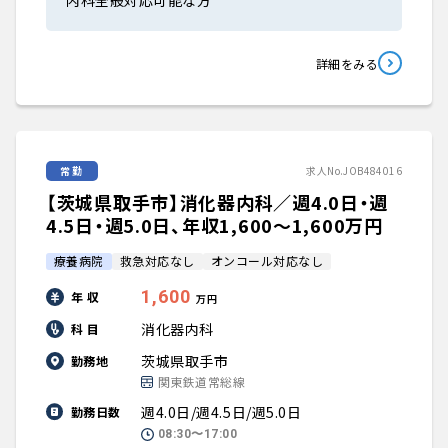
内科全般対応可能な方
詳細をみる
常勤
求人No.JOB484016
【茨城県取手市】消化器内科／週4.0日・週
4.5日・週5.0日、年収1,600〜1,600万円
療養病院
救急対応なし
オンコール対応なし
1,600
年 収
万円
消化器内科
科 目
茨城県取手市
勤務地
関東鉄道常総線
週4.0日/週4.5日/週5.0日
勤務日数
08:30〜17:00