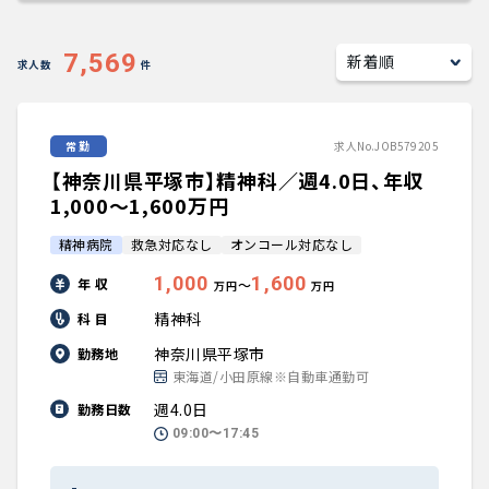
キャリアアドバイザー紹介
7,569
求人数
件
医師の求人・転職Q&A
常勤
求人No.JOB579205
知りたい・聞きたい
【神奈川県平塚市】精神科／週4.0日、年収
転職成功事例
1,000〜1,600万円
精神病院
救急対応なし
オンコール対応なし
医師の転職マニュアル
1,000
1,600
年 収
〜
万円
万円
データで見る医師の平均年収
精神科
科 目
神奈川県平塚市
勤務地
医師に役立つ取材記事
東海道/小田原線※自動車通勤可
週4.0日
勤務日数
大学医局紹介
09:00〜17:45