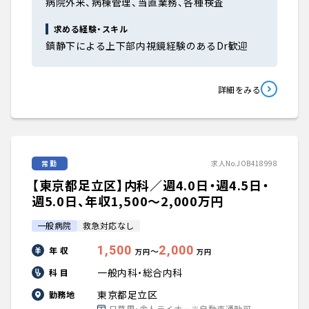
病院外来、病棟管理、当直業務、各種検査
求める経験・スキル
鎮静下による上下部内視鏡経験のあるDr歓迎
詳細をみる
常勤
求人No.JOB418998
【東京都足立区】内科／週4.0日・週4.5日・
週5.0日、年収1,500〜2,000万円
一般病院
救急対応なし
1,500
2,000
年 収
〜
万円
万円
一般内科・総合内科
科 目
東京都足立区
勤務地
日暮里・舎人ライナー※自動車通勤可