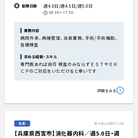
週4.0日/週4.5日/週5.0日
勤務日数
08:30〜17:30
業務内容
病院外来、病棟管理、当直業務、手術/手術補助、
各種検査
求める経験・スキル
専門医あれば尚可 検査のみならずＥＳＴやＥＲ
ＣＰのご対応をいただけると幸いです
詳細をみる
常勤
求人No.JOB477136
【兵庫県西宮市】消化器内科／週5.0日・週