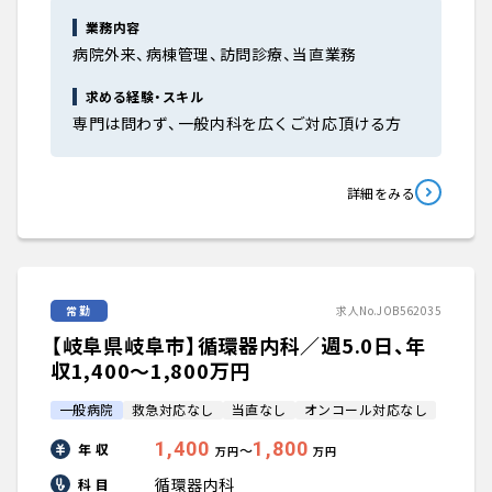
業務内容
病院外来、病棟管理、訪問診療、当直業務
求める経験・スキル
専門は問わず、一般内科を広くご対応頂ける方
詳細をみる
常勤
求人No.JOB562035
【岐阜県岐阜市】循環器内科／週5.0日、年
収1,400〜1,800万円
一般病院
救急対応なし
当直なし
オンコール対応なし
1,400
1,800
年 収
〜
万円
万円
循環器内科
科 目