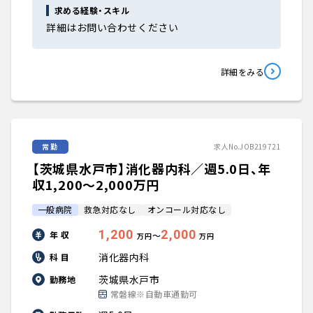
求める経験・スキル
詳細はお問い合わせください
詳細をみる
常勤
求人No.JOB219721
【茨城県水戸市】消化器内科／週5.0日、年
収1,200〜2,000万円
一般病院
救急対応なし
オンコール対応なし
1,200
2,000
年 収
〜
万円
万円
消化器内科
科 目
茨城県水戸市
勤務地
常磐線※自動車通勤可