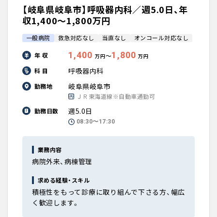
【岐阜県岐阜市】呼吸器内科／週5.0日、年
収1,400〜1,800万円
一般病院
救急対応なし
当直なし
オンコール対応なし
1,400
1,800
年 収
〜
万円
万円
呼吸器内科
科 目
岐阜県岐阜市
勤務地
ＪＲ東海道線※自動車通勤可
週5.0日
勤務日数
08:30〜17:30
業務内容
病院外来、病棟管理
求める経験・スキル
積極性をもって診療に取り組んで下さる方、幅広
く歓迎します。