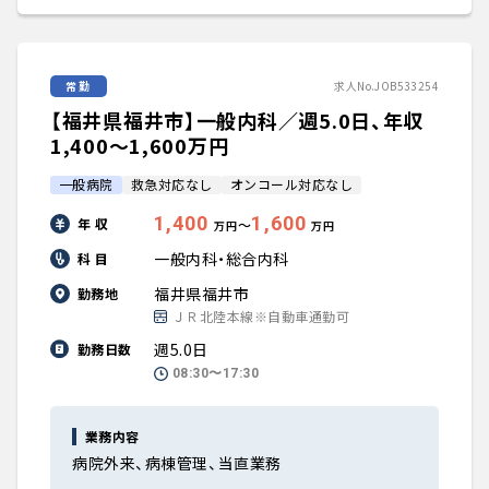
常勤
求人No.JOB533254
【福井県福井市】一般内科／週5.0日、年収
1,400〜1,600万円
一般病院
救急対応なし
オンコール対応なし
1,400
1,600
年 収
〜
万円
万円
一般内科・総合内科
科 目
福井県福井市
勤務地
ＪＲ北陸本線※自動車通勤可
週5.0日
勤務日数
08:30〜17:30
業務内容
病院外来、病棟管理、当直業務