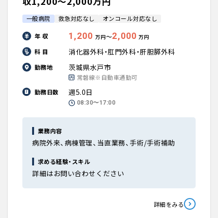
収1,200〜2,000万円
一般病院
救急対応なし
オンコール対応なし
1,200
2,000
年 収
〜
万円
万円
消化器外科・肛門外科・肝胆膵外科
科 目
茨城県水戸市
勤務地
常磐線※自動車通勤可
週5.0日
勤務日数
08:30〜17:00
業務内容
病院外来、病棟管理、当直業務、手術/手術補助
求める経験・スキル
詳細はお問い合わせください
詳細をみる