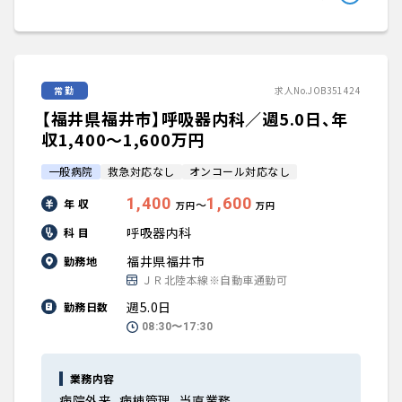
常勤
求人No.JOB351424
【福井県福井市】呼吸器内科／週5.0日、年
収1,400〜1,600万円
一般病院
救急対応なし
オンコール対応なし
1,400
1,600
年 収
〜
万円
万円
呼吸器内科
科 目
福井県福井市
勤務地
ＪＲ北陸本線※自動車通勤可
週5.0日
勤務日数
08:30〜17:30
業務内容
病院外来、病棟管理、当直業務