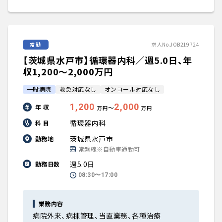
常勤
求人No.JOB219724
【茨城県水戸市】循環器内科／週5.0日、年
収1,200〜2,000万円
一般病院
救急対応なし
オンコール対応なし
1,200
2,000
年 収
〜
万円
万円
循環器内科
科 目
茨城県水戸市
勤務地
常磐線※自動車通勤可
週5.0日
勤務日数
08:30〜17:00
業務内容
病院外来、病棟管理、当直業務、各種治療