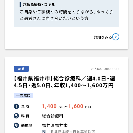
求める経験・スキル
ご自身やご家族との時間をとりながら、ゆっくり
と患者さんに向き合いたいという方
詳細をみる
常勤
求人No.JOB435856
【福井県福井市】総合診療科／週4.0日・週
4.5日・週5.0日、年収1,400〜1,600万円
一般病院
1,400
1,600
年 収
〜
万円
万円
総合診療科
科 目
福井県福井市
勤務地
ＪＲ北陸本線※自動車通勤可