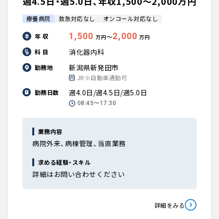
週4.5日・週5.0日、年収1,500〜2,000万円
療養病院
救急対応なし
オンコール対応なし
1,500
2,000
年 収
〜
万円
万円
消化器内科
科 目
新潟県新発田市
勤務地
JR※自動車通勤可
週4.0日/週4.5日/週5.0日
勤務日数
08:45〜17:30
業務内容
病院外来、病棟管理、当直業務
求める経験・スキル
詳細はお問い合わせください
詳細をみる