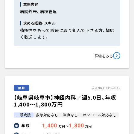
業務内容
病院外来、病棟管理
求める経験・スキル
積極性をもって診療に取り組んで下さる方、幅広
く歓迎します。
詳細をみる
常勤
求人No.JOB562032
【岐阜県岐阜市】神経内科／週5.0日、年収
1,400〜1,800万円
一般病院
救急対応なし
当直なし
オンコール対応なし
1,400
1,800
年 収
〜
万円
万円