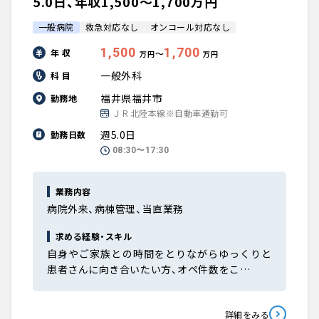
5.0日、年収1,500〜1,700万円
一般病院
救急対応なし
オンコール対応なし
1,500
1,700
年 収
〜
万円
万円
一般外科
科 目
福井県福井市
勤務地
ＪＲ北陸本線※自動車通勤可
週5.0日
勤務日数
08:30〜17:30
業務内容
病院外来、病棟管理、当直業務
求める経験・スキル
自身やご家族との時間をとりながらゆっくりと
患者さんに向き合いたい方、オペ件数をこ…
詳細をみる