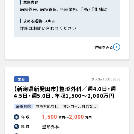
業務内容
病院外来、病棟管理、当直業務、手術/手術補助
求める経験・スキル
詳細はお問い合わせください
詳細をみる
常勤
求人No.JOB533053
【新潟県新発田市】整形外科／週4.0日・週
4.5日・週5.0日、年収1,500〜2,000万円
療養病院
救急対応なし
オンコール対応なし
1,500
2,000
年 収
〜
万円
万円
整形外科
科 目