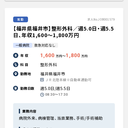
常勤
求人No.JOB001579
【福井県福井市】整形外科／週5.0日・週5.5
日、年収1,600〜1,800万円
一般病院
救急対応なし
1,600
1,800
年 収
〜
万円
万円
整形外科
科 目
福井県福井市
勤務地
ＪＲ北陸本線※自動車通勤可
週5.0日/週5.5日
勤務日数
08:30〜17:30
業務内容
病院外来、病棟管理、当直業務、手術/手術補助