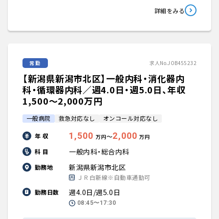
詳細をみる
常勤
求人No.JOB455232
【新潟県新潟市北区】一般内科・消化器内
科・循環器内科／週4.0日・週5.0日、年収
1,500〜2,000万円
一般病院
救急対応なし
オンコール対応なし
1,500
2,000
年 収
〜
万円
万円
一般内科・総合内科
科 目
新潟県新潟市北区
勤務地
ＪＲ白新線※自動車通勤可
週4.0日/週5.0日
勤務日数
08:45〜17:30