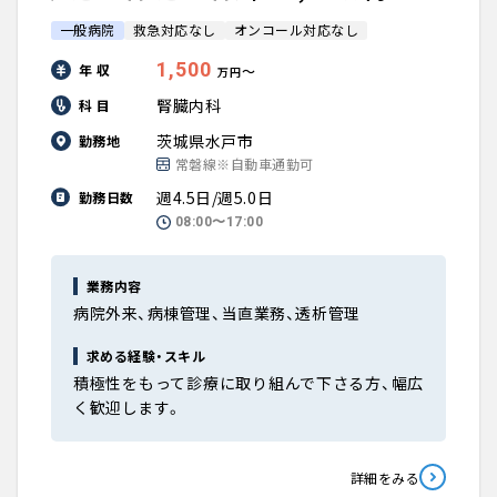
一般病院
救急対応なし
オンコール対応なし
1,500
年 収
〜
万円
腎臓内科
科 目
茨城県水戸市
勤務地
常磐線※自動車通勤可
週4.5日/週5.0日
勤務日数
08:00〜17:00
業務内容
病院外来、病棟管理、当直業務、透析管理
求める経験・スキル
積極性をもって診療に取り組んで下さる方、幅広
く歓迎します。
詳細をみる