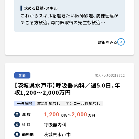
求める経験・スキル
これからスキルを磨きたい医師歓迎、病棟管理が
できる方歓迎。専門医取得の先生も歓迎…
詳細をみる
常勤
求人No.JOB219722
【茨城県水戸市】呼吸器内科／週5.0日、年
収1,200〜2,000万円
一般病院
救急対応なし
オンコール対応なし
1,200
2,000
年 収
〜
万円
万円
呼吸器内科
科 目
茨城県水戸市
勤務地