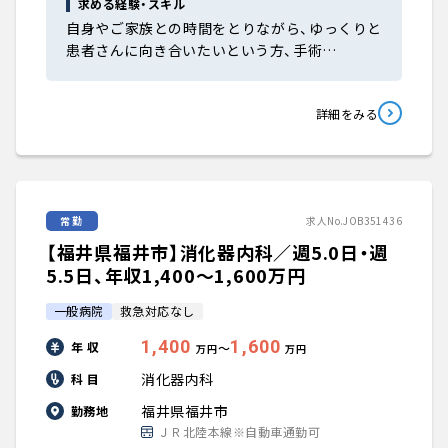
求める経験・スキル
自身やご家族との時間をとりながら、ゆっくりと
患者さんに向き合いたいという方、手術…
詳細をみる
常勤
求人No.JOB351436
【福井県福井市】消化器内科／週5.0日・週
5.5日、年収1,400〜1,600万円
一般病院
救急対応なし
1,400
1,600
年 収
〜
万円
万円
消化器内科
科 目
福井県福井市
勤務地
ＪＲ北陸本線※自動車通勤可