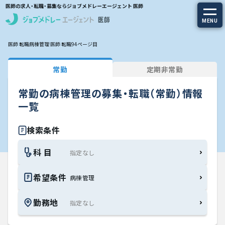
医師の求人・転職・募集ならジョブメドレーエージェント 医師
MENU
医師 転職
病棟管理 医師 転職
94ページ目
求人を探す
常勤
定期非常勤
常勤の求人
常勤の病棟管理の募集・転職（常勤）情報
定期非常勤の求人
一覧
特集から探す
検索条件
科 目
エージェントサービス
希望条件
病棟管理
エージェントサービスTOP
勤務地
サービスの流れ