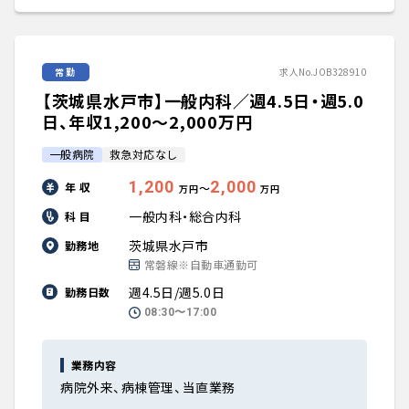
常勤
求人No.JOB328910
【茨城県水戸市】一般内科／週4.5日・週5.0
日、年収1,200〜2,000万円
一般病院
救急対応なし
1,200
2,000
年 収
〜
万円
万円
一般内科・総合内科
科 目
茨城県水戸市
勤務地
常磐線※自動車通勤可
週4.5日/週5.0日
勤務日数
08:30〜17:00
業務内容
病院外来、病棟管理、当直業務