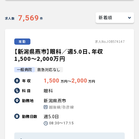
キャリアアドバイザー紹介
7,569
求人数
件
医師の求人・転職Q&A
常勤
求人No.JOB574147
知りたい・聞きたい
【新潟県燕市】眼科／週5.0日、年収
転職成功事例
1,500〜2,000万円
一般病院
救急対応なし
医師の転職マニュアル
1,500
2,000
年 収
〜
万円
万円
データで見る医師の平均年収
眼科
科 目
新潟県燕市
勤務地
医師に役立つ取材記事
越後線/弥彦線
週5.0日
勤務日数
大学医局紹介
08:30〜17:15