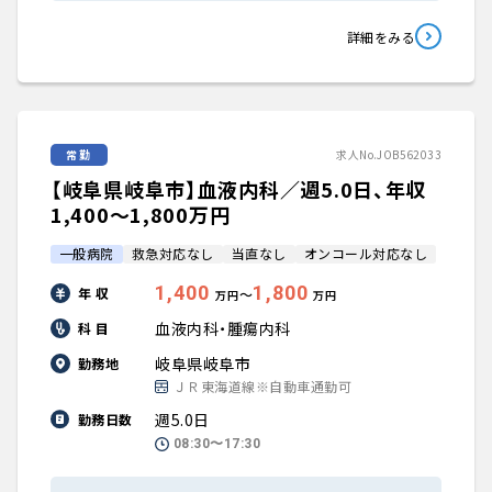
詳細をみる
常勤
求人No.JOB562033
【岐阜県岐阜市】血液内科／週5.0日、年収
1,400〜1,800万円
一般病院
救急対応なし
当直なし
オンコール対応なし
1,400
1,800
年 収
〜
万円
万円
血液内科・腫瘍内科
科 目
岐阜県岐阜市
勤務地
ＪＲ東海道線※自動車通勤可
週5.0日
勤務日数
08:30〜17:30