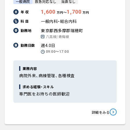
一般病院
救急対応なし
当直なし
1,600
1,700
年 収
〜
万円
万円
一般内科・総合内科
科 目
東京都西多摩郡瑞穂町
勤務地
八高線/青梅線
週4.0日
勤務日数
09:00〜17:00
業務内容
病院外来、病棟管理、各種検査
求める経験・スキル
専門医をお持ちの医師歓迎
詳細をみる