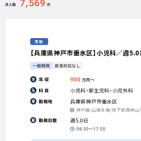
7,569
求人数
件
常勤
【兵庫県神戸市垂水区】小児科／週5.0
一般病院
救急対応なし
年 収
900
〜
万円
小児科・新生児科・小児外科
科 目
兵庫県神戸市垂水区
勤務地
神戸線/山陽本線/地下鉄西神
週5.0日
勤務日数
08:30〜17:00