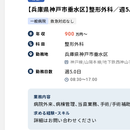
【兵庫県神戸市垂水区】整形外科／週5.
一般病院
救急対応なし
年 収
900
〜
万円
整形外科
科 目
兵庫県神戸市垂水区
勤務地
神戸線/山陽本線/地下鉄西神
週5.0日
勤務日数
08:30〜17:00
業務内容
病院外来、病棟管理、当直業務、手術/手術補
求める経験・スキル
詳細はお問い合わせください