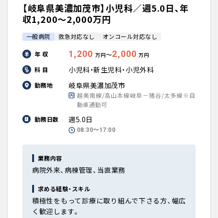
【岐阜県美濃加茂市】小児科／週5.0日、年
収1,200〜2,000万円
一般病院
救急対応なし
オンコール対応なし
1,200
2,000
年 収
〜
万円
万円
小児科・新生児科・小児外科
科 目
岐阜県美濃加茂市
勤務地
越美南線/高山本線岐阜－猪谷/太多線※自
動車通勤可
週5.0日
勤務日数
08:30〜17:00
業務内容
病院外来、病棟管理、当直業務
求める経験・スキル
積極性をもって診療に取り組んで下さる方、幅広
く歓迎します。