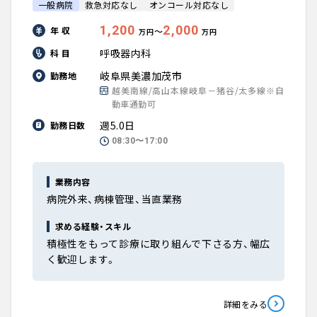
一般病院
救急対応なし
オンコール対応なし
1,200
2,000
年 収
〜
万円
万円
呼吸器内科
科 目
岐阜県美濃加茂市
勤務地
越美南線/高山本線岐阜－猪谷/太多線※自
動車通勤可
週5.0日
勤務日数
08:30〜17:00
業務内容
病院外来、病棟管理、当直業務
求める経験・スキル
積極性をもって診療に取り組んで下さる方、幅広
く歓迎します。
詳細をみる