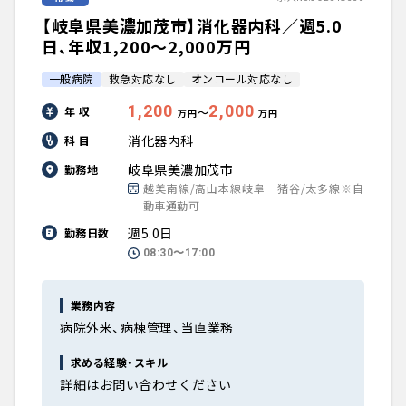
【岐阜県美濃加茂市】消化器内科／週5.0
日、年収1,200〜2,000万円
一般病院
救急対応なし
オンコール対応なし
1,200
2,000
年 収
〜
万円
万円
消化器内科
科 目
岐阜県美濃加茂市
勤務地
越美南線/高山本線岐阜－猪谷/太多線※自
動車通勤可
週5.0日
勤務日数
08:30〜17:00
業務内容
病院外来、病棟管理、当直業務
求める経験・スキル
詳細はお問い合わせください