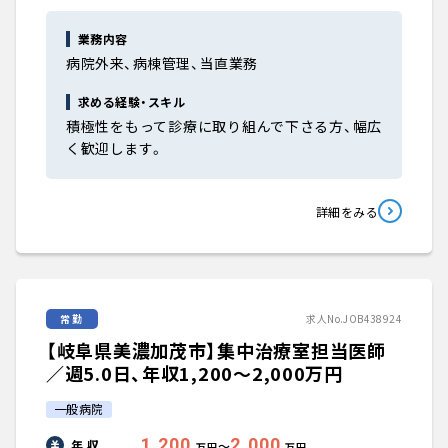
業務内容
病院外来、病棟管理、当直業務
求める経験・スキル
積極性をもって診療に取り組んで下さる方、幅広
く歓迎します。
詳細をみる
常勤
求人No.JOB438924
【岐阜県美濃加茂市】集中治療室担当医師
／週5.0日、年収1,200〜2,000万円
一般病院
1,200
2,000
年 収
〜
万円
万円