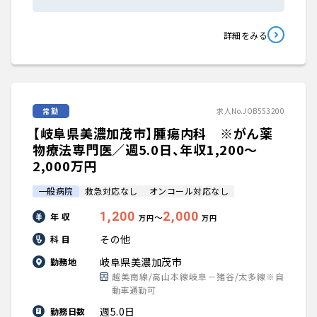
詳細をみる
常勤
求人No.JOB553200
【岐阜県美濃加茂市】腫瘍内科 ※がん薬
物療法専門医／週5.0日、年収1,200〜
2,000万円
一般病院
救急対応なし
オンコール対応なし
1,200
2,000
年 収
〜
万円
万円
その他
科 目
岐阜県美濃加茂市
勤務地
越美南線/高山本線岐阜－猪谷/太多線※自
動車通勤可
週5.0日
勤務日数