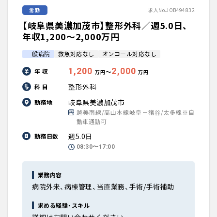
常勤
求人No.JOB494832
【岐阜県美濃加茂市】整形外科／週5.0日、
年収1,200〜2,000万円
一般病院
救急対応なし
オンコール対応なし
1,200
2,000
年 収
〜
万円
万円
整形外科
科 目
岐阜県美濃加茂市
勤務地
越美南線/高山本線岐阜－猪谷/太多線※自
動車通勤可
週5.0日
勤務日数
08:30〜17:00
業務内容
病院外来、病棟管理、当直業務、手術/手術補助
求める経験・スキル