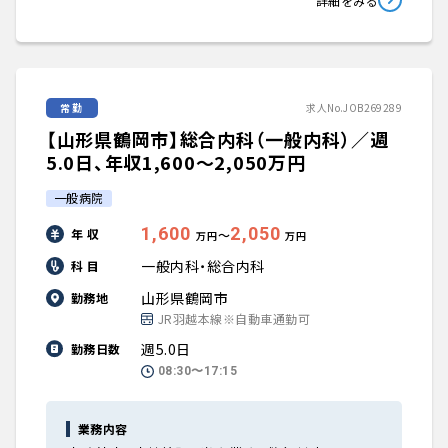
詳細をみる
常勤
求人No.JOB269289
【山形県鶴岡市】総合内科（一般内科）／週
5.0日、年収1,600〜2,050万円
一般病院
1,600
2,050
年 収
〜
万円
万円
一般内科・総合内科
科 目
山形県鶴岡市
勤務地
JR羽越本線※自動車通勤可
週5.0日
勤務日数
08:30〜17:15
業務内容