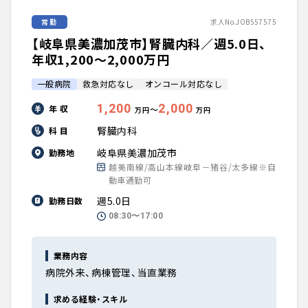
常勤
求人No.JOB557575
【岐阜県美濃加茂市】腎臓内科／週5.0日、
年収1,200〜2,000万円
一般病院
救急対応なし
オンコール対応なし
1,200
2,000
年 収
〜
万円
万円
腎臓内科
科 目
岐阜県美濃加茂市
勤務地
越美南線/高山本線岐阜－猪谷/太多線※自
動車通勤可
週5.0日
勤務日数
08:30〜17:00
業務内容
病院外来、病棟管理、当直業務
求める経験・スキル