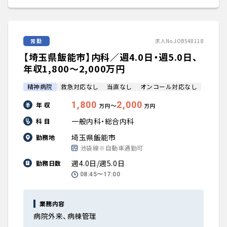
常勤
求人No.JOB548118
【埼玉県飯能市】内科／週4.0日・週5.0日、
年収1,800〜2,000万円
精神病院
救急対応なし
当直なし
オンコール対応なし
1,800
2,000
年 収
〜
万円
万円
一般内科・総合内科
科 目
埼玉県飯能市
勤務地
池袋線※自動車通勤可
週4.0日/週5.0日
勤務日数
08:45〜17:00
業務内容
病院外来、病棟管理