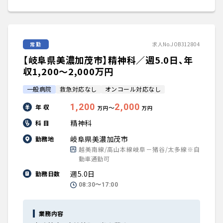
常勤
求人No.JOB312804
【岐阜県美濃加茂市】精神科／週5.0日、年
収1,200〜2,000万円
一般病院
救急対応なし
オンコール対応なし
1,200
2,000
年 収
〜
万円
万円
精神科
科 目
岐阜県美濃加茂市
勤務地
越美南線/高山本線岐阜－猪谷/太多線※自
動車通勤可
週5.0日
勤務日数
08:30〜17:00
業務内容