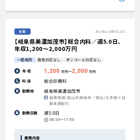
常勤
求人No.JOB541331
【岐阜県美濃加茂市】総合内科／週5.0日、
年収1,200〜2,000万円
一般病院
救急対応なし
オンコール対応なし
1,200
2,000
年 収
〜
万円
万円
総合診療科
科 目
岐阜県美濃加茂市
勤務地
越美南線/高山本線岐阜－猪谷/太多線※自
動車通勤可
週5.0日
勤務日数
08:30〜17:00
業務内容