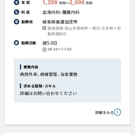
1,200
2,000
年 収
〜
万円
万円
血液内科・腫瘍内科
科 目
岐阜県美濃加茂市
勤務地
越美南線/高山本線岐阜－猪谷/太多線※自
動車通勤可
週5.0日
勤務日数
08:30〜17:00
業務内容
病院外来、病棟管理、当直業務
求める経験・スキル
詳細はお問い合わせください
詳細をみる