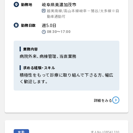
岐阜県美濃加茂市
勤務地
越美南線/高山本線岐阜－猪谷/太多線※自
動車通勤可
週5.0日
勤務日数
08:30〜17:00
業務内容
病院外来、病棟管理、当直業務
求める経験・スキル
積極性をもって診療に取り組んで下さる方、幅広
く歓迎します。
詳細をみる
常勤
求人No.JOB541330