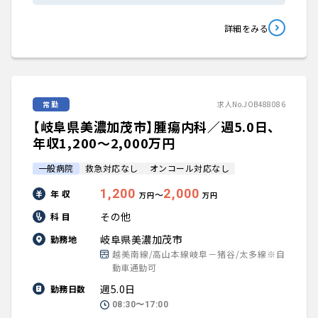
詳細をみる
常勤
求人No.JOB488086
【岐阜県美濃加茂市】腫瘍内科／週5.0日、
年収1,200〜2,000万円
一般病院
救急対応なし
オンコール対応なし
1,200
2,000
年 収
〜
万円
万円
その他
科 目
岐阜県美濃加茂市
勤務地
越美南線/高山本線岐阜－猪谷/太多線※自
動車通勤可
週5.0日
勤務日数
08:30〜17:00