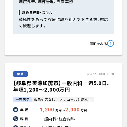
病院外来、病棟管理、当直業務
求める経験・スキル
積極性をもって診療に取り組んで下さる方、幅広
く歓迎します。
詳細をみる
常勤
求人No.JOB001670
【岐阜県美濃加茂市】一般内科／週5.0日、
年収1,200〜2,000万円
一般病院
救急対応なし
オンコール対応なし
1,200
2,000
年 収
〜
万円
万円
一般内科・総合内科
科 目