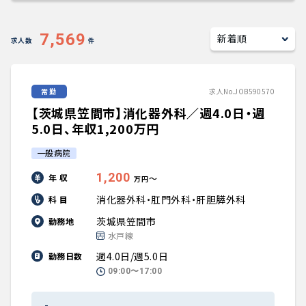
キャリアアドバイザー紹介
7,569
求人数
件
医師の求人・転職Q&A
常勤
求人No.JOB590570
知りたい・聞きたい
【茨城県笠間市】消化器外科／週4.0日・週
転職成功事例
5.0日、年収1,200万円
一般病院
医師の転職マニュアル
1,200
年 収
〜
万円
データで見る医師の平均年収
消化器外科・肛門外科・肝胆膵外科
科 目
茨城県笠間市
勤務地
医師に役立つ取材記事
水戸線
週4.0日/週5.0日
勤務日数
大学医局紹介
09:00〜17:00