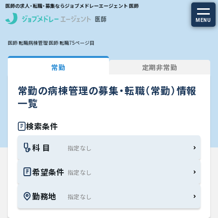
医師の求人・転職・募集ならジョブメドレーエージェント 医師
MENU
医師 転職
病棟管理 医師 転職
75ページ目
求人を探す
常勤
定期非常勤
常勤の求人
常勤の病棟管理の募集・転職（常勤）情報
定期非常勤の求人
一覧
特集から探す
検索条件
科 目
エージェントサービス
希望条件
エージェントサービスTOP
勤務地
サービスの流れ