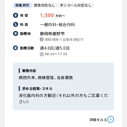
療養病院
救急対応なし
オンコール対応なし
1,500
年 収
〜
万円
一般内科・総合内科
科 目
静岡県裾野市
勤務地
御殿場線※自動車通勤可
週4.0日/週5.0日
勤務日数
08:30〜17:30
業務内容
病院外来、病棟管理、当直業務
求める経験・スキル
消化器内科の方歓迎（それ以外の方もご応募くだ
さい）
詳細をみる