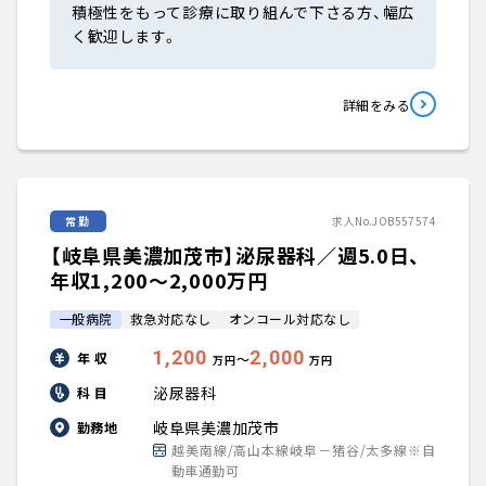
積極性をもって診療に取り組んで下さる方、幅広
く歓迎します。
詳細をみる
常勤
求人No.JOB557574
【岐阜県美濃加茂市】泌尿器科／週5.0日、
年収1,200〜2,000万円
一般病院
救急対応なし
オンコール対応なし
1,200
2,000
年 収
〜
万円
万円
泌尿器科
科 目
岐阜県美濃加茂市
勤務地
越美南線/高山本線岐阜－猪谷/太多線※自
動車通勤可