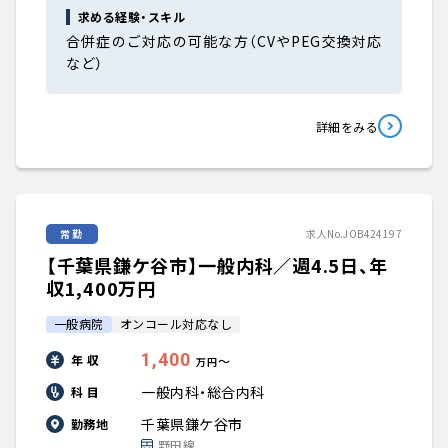
求める経験・スキル
合併症のご対応の可能な方（CVやPEG交換対応
など）
詳細をみる
常勤
求人No.JOB424197
【千葉県鎌ケ谷市】一般内科／週4.5日、年
収1,400万円
一般病院
オンコール対応なし
1,400
年 収
〜
万円
一般内科・総合内科
科 目
千葉県鎌ケ谷市
勤務地
野田線