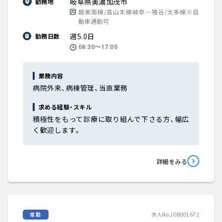
岐阜県美濃加茂市
勤務地
越美南線/高山本線岐阜－猪谷/太多線※自
動車通勤可
週5.0日
勤務日数
08:30〜17:00
業務内容
病院外来、病棟管理、当直業務
求める経験・スキル
積極性をもって診療に取り組んで下さる方、幅広
く歓迎します。
詳細をみる
常勤
求人No.JOB001672