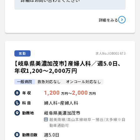
詳細はお問い合わせください
詳細をみる
常勤
求人No.JOB001673
【岐阜県美濃加茂市】産婦人科／週5.0日、
年収1,200〜2,000万円
一般病院
救急対応なし
オンコール対応なし
1,200
2,000
年 収
〜
万円
万円
婦人科・産婦人科
科 目
岐阜県美濃加茂市
勤務地
越美南線/高山本線岐阜－猪谷/太多線※自
動車通勤可
週5.0日
勤務日数