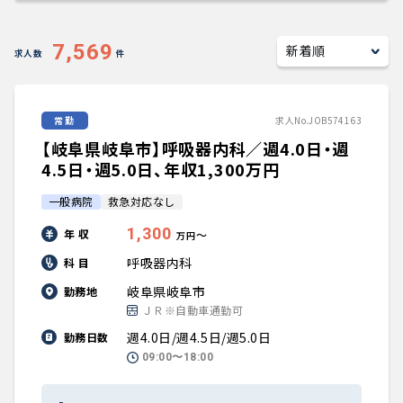
キャリアアドバイザー紹介
7,569
求人数
件
医師の求人・転職Q&A
常勤
求人No.JOB574163
知りたい・聞きたい
【岐阜県岐阜市】呼吸器内科／週4.0日・週
転職成功事例
4.5日・週5.0日、年収1,300万円
一般病院
救急対応なし
医師の転職マニュアル
1,300
年 収
〜
万円
データで見る医師の平均年収
呼吸器内科
科 目
岐阜県岐阜市
勤務地
医師に役立つ取材記事
ＪＲ※自動車通勤可
週4.0日/週4.5日/週5.0日
勤務日数
大学医局紹介
09:00〜18:00