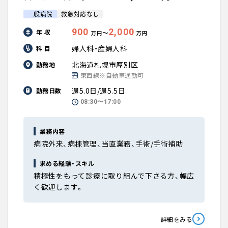
一般病院
救急対応なし
900
2,000
年 収
〜
万円
万円
婦人科・産婦人科
科 目
北海道札幌市厚別区
勤務地
東西線※自動車通勤可
週5.0日/週5.5日
勤務日数
08:30〜17:00
業務内容
病院外来、病棟管理、当直業務、手術/手術補助
求める経験・スキル
積極性をもって診療に取り組んで下さる方、幅広
く歓迎します。
詳細をみる