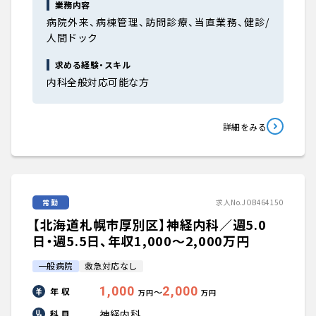
業務内容
病院外来、病棟管理、訪問診療、当直業務、健診/
人間ドック
求める経験・スキル
内科全般対応可能な方
詳細をみる
常勤
求人No.JOB464150
【北海道札幌市厚別区】神経内科／週5.0
日・週5.5日、年収1,000〜2,000万円
一般病院
救急対応なし
1,000
2,000
年 収
〜
万円
万円
神経内科
科 目