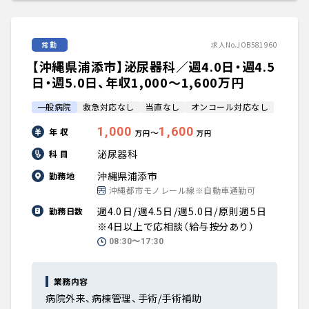
常勤
求人No.JOB581960
【沖縄県浦添市】泌尿器科／週4.0日・週4.5
日・週5.0日、年収1,000〜1,600万円
一般病院
救急対応なし
当直なし
オンコール対応なし
1,000
1,600
年 収
〜
万円
万円
泌尿器科
科 目
沖縄県浦添市
勤務地
沖縄都市モノレール線※自動車通勤可
週4.0日/週4.5日/週5.0日/原則週5日
勤務日数
※4日以上で応相談（給与按分あり）
08:30〜17:30
業務内容
病院外来、病棟管理、手術/手術補助