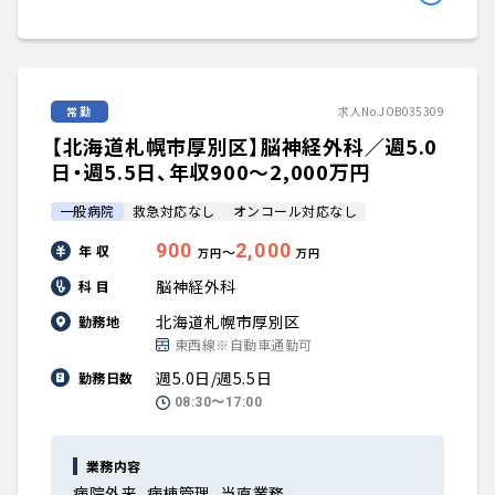
常勤
求人No.JOB035309
【北海道札幌市厚別区】脳神経外科／週5.0
日・週5.5日、年収900〜2,000万円
一般病院
救急対応なし
オンコール対応なし
900
2,000
年 収
〜
万円
万円
脳神経外科
科 目
北海道札幌市厚別区
勤務地
東西線※自動車通勤可
週5.0日/週5.5日
勤務日数
08:30〜17:00
業務内容
病院外来、病棟管理、当直業務