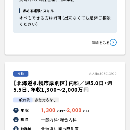
求める経験・スキル
オペもできる方は尚可（出来なくても是非ご相談
ください）
詳細をみる
常勤
求人No.JOB013900
【北海道札幌市厚別区】内科／週5.0日・週
5.5日、年収1,300〜2,000万円
一般病院
救急対応なし
1,300
2,000
年 収
〜
万円
万円
一般内科・総合内科
科 目
北海道札幌市厚別区
勤務地