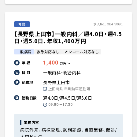
常勤
求人No.JOB478091
【長野県上田市】一般内科／週4.0日・週4.5
日・週5.0日、年収1,400万円
一般病院
救急対応なし
オンコール対応なし
1,400
年 収
〜
万円
一般内科・総合内科
科 目
長野県上田市
勤務地
上田電鉄※自動車通勤可
週4.0日/週4.5日/週5.0日
勤務日数
09:00〜17:30
業務内容
病院外来、病棟管理、訪問診療、当直業務、健診/
人間ドック