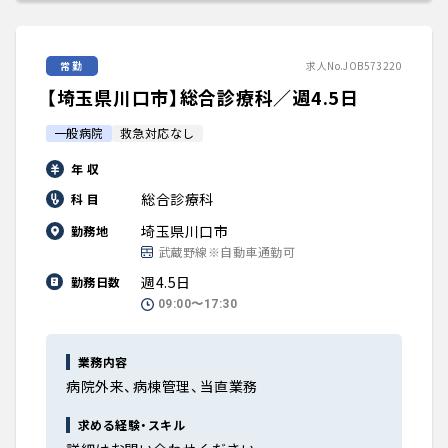
常勤
求人No.JOB573220
【埼玉県川口市】総合診療科／週4.5日
一般病院
救急対応なし
年 収
総合診療科
科 目
埼玉県川口市
勤務地
武蔵野線※自動車通勤可
週4.5日
勤務日数
09:00〜17:30
業務内容
病院外来、病棟管理、当直業務
求める経験・スキル