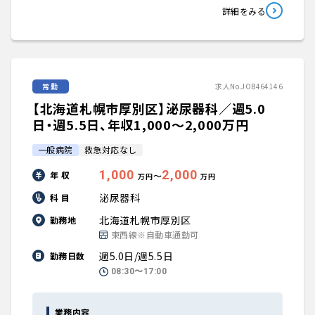
詳細をみる
常勤
求人No.JOB464146
【北海道札幌市厚別区】泌尿器科／週5.0
日・週5.5日、年収1,000〜2,000万円
一般病院
救急対応なし
1,000
2,000
年 収
〜
万円
万円
泌尿器科
科 目
北海道札幌市厚別区
勤務地
東西線※自動車通勤可
週5.0日/週5.5日
勤務日数
08:30〜17:00
業務内容