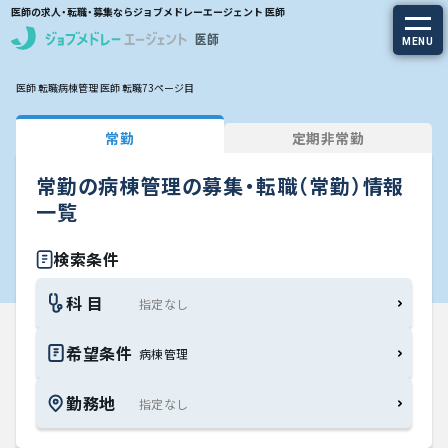
医師の求人・転職・募集ならジョブメドレーエージェント 医師
MENU
医師 転職
病棟管理 医師 転職
73ページ目
求人を探す
常勤
定期非常勤
常勤の求人
常勤の病棟管理の募集・転職（常勤）情報
定期非常勤の求人
一覧
特集から探す
検索条件
科 目
エージェントサービス
希望条件
病棟管理
エージェントサービスTOP
勤務地
サービスの流れ