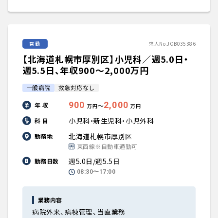
常勤
求人No.JOB035386
【北海道札幌市厚別区】小児科／週5.0日・
週5.5日、年収900〜2,000万円
一般病院
救急対応なし
900
2,000
年 収
〜
万円
万円
小児科・新生児科・小児外科
科 目
北海道札幌市厚別区
勤務地
東西線※自動車通勤可
週5.0日/週5.5日
勤務日数
08:30〜17:00
業務内容
病院外来、病棟管理、当直業務