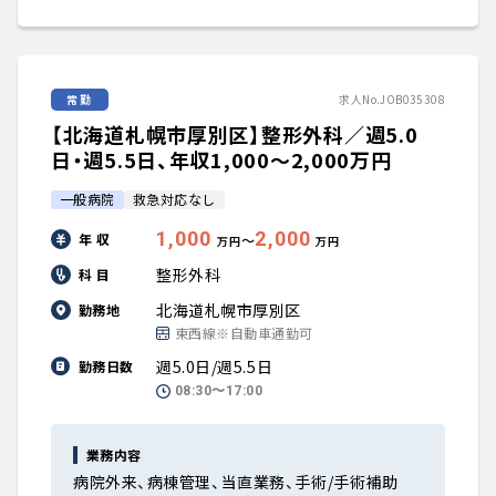
常勤
求人No.JOB035308
【北海道札幌市厚別区】整形外科／週5.0
日・週5.5日、年収1,000〜2,000万円
一般病院
救急対応なし
1,000
2,000
年 収
〜
万円
万円
整形外科
科 目
北海道札幌市厚別区
勤務地
東西線※自動車通勤可
週5.0日/週5.5日
勤務日数
08:30〜17:00
業務内容
病院外来、病棟管理、当直業務、手術/手術補助