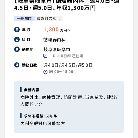
【岐阜県岐阜市】循環器内科／週4.0日・週
4.5日・週5.0日、年収1,300万円
一般病院
救急対応なし
1,300
年 収
〜
万円
循環器内科
科 目
岐阜県岐阜市
勤務地
ＪＲ※自動車通勤可
週4.0日/週4.5日/週5.0日
勤務日数
09:00〜18:00
業務内容
病院外来、病棟管理、訪問診療、当直業務、健診/
人間ドック
求める経験・スキル
内科全般対応可能な方