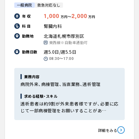
一般病院
救急対応なし
1,000
2,000
年 収
〜
万円
万円
腎臓内科
科 目
北海道札幌市厚別区
勤務地
東西線※自動車通勤可
週5.0日/週5.5日
勤務日数
08:30〜17:00
業務内容
病院外来、病棟管理、当直業務、透析管理
求める経験・スキル
透析患者は約9割が外来患者様ですが、必要に応
じて一部病棟管理をお願いすることがあ…
詳細をみる