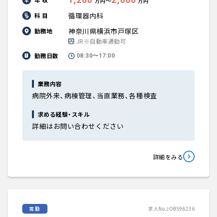
〜
万円
万円
循環器内科
科 目
神奈川県横浜市戸塚区
勤務地
JR※自動車通勤可
勤務日数
08:30〜17:00
業務内容
病院外来、病棟管理、当直業務、各種検査
求める経験・スキル
詳細はお問い合わせください
詳細をみる
常勤
求人No.JOB596236