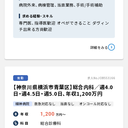
病院外来、病棟管理、当直業務、手術/手術補助
求める経験・スキル
専門医、指導医歓迎 オペができること ダヴィン
チ出来る方尚歓迎
詳細をみる
常勤
求人No.JOB553166
【神奈川県横浜市青葉区】総合内科／週4.0
日・週4.5日・週5.0日、年収1,200万円
精神病院
救急対応なし
当直なし
オンコール対応なし
1,200
年 収
〜
万円
総合診療科
科 目