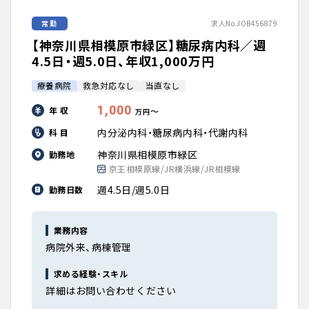
常勤
求人No.JOB456879
【神奈川県相模原市緑区】糖尿病内科／週
4.5日・週5.0日、年収1,000万円
療養病院
救急対応なし
当直なし
1,000
年 収
〜
万円
内分泌内科・糖尿病内科・代謝内科
科 目
神奈川県相模原市緑区
勤務地
京王相模原線/JR横浜線/JR相模線
週4.5日/週5.0日
勤務日数
業務内容
病院外来、病棟管理
求める経験・スキル
詳細はお問い合わせください