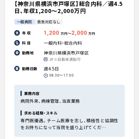
【神奈川県横浜市戸塚区】総合内科／週4.5
日、年収1,200〜2,000万円
一般病院
救急対応なし
1,200
2,000
年 収
〜
万円
万円
一般内科・総合内科
科 目
神奈川県横浜市戸塚区
勤務地
JR※自動車通勤可
週4.5日
勤務日数
08:30〜17:00
業務内容
病院外来、病棟管理、当直業務
求める経験・スキル
専門医優遇。チーム医療を志し、積極性と協調性
をお持ちになって当院を盛り上げてくだ…