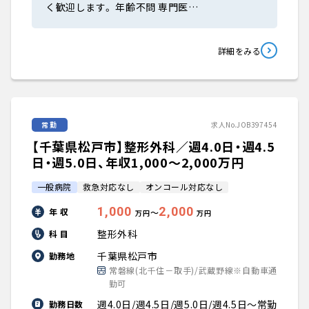
く歓迎します。 年齢不問 専門医…
詳細をみる
常勤
求人No.JOB397454
【千葉県松戸市】整形外科／週4.0日・週4.5
日・週5.0日、年収1,000〜2,000万円
一般病院
救急対応なし
オンコール対応なし
1,000
2,000
年 収
〜
万円
万円
整形外科
科 目
千葉県松戸市
勤務地
常磐線(北千住－取手)/武蔵野線※自動車通
勤可
週4.0日/週4.5日/週5.0日/週4.5日～常勤
勤務日数