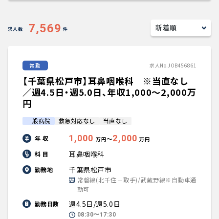
キャリアアドバイザー紹介
7,569
求人数
件
医師の求人・転職Q&A
常勤
求人No.JOB456861
知りたい・聞きたい
【千葉県松戸市】耳鼻咽喉科 ※当直なし
転職成功事例
／週4.5日・週5.0日、年収1,000〜2,000万
円
医師の転職マニュアル
一般病院
救急対応なし
当直なし
1,000
2,000
年 収
〜
万円
万円
データで見る医師の平均年収
耳鼻咽喉科
科 目
医師に役立つ取材記事
千葉県松戸市
勤務地
常磐線(北千住－取手)/武蔵野線※自動車通
勤可
大学医局紹介
週4.5日/週5.0日
勤務日数
08:30〜17:30