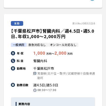
常勤
求人No.JOB313218
【千葉県松戸市】腎臓内科／週4.5日・週5.0
日、年収1,000〜2,000万円
一般病院
救急対応なし
オンコール対応なし
1,000
2,000
年 収
〜
万円
万円
腎臓内科
科 目
千葉県松戸市
勤務地
常磐線(北千住－取手)/武蔵野線※自動車通
勤可
週4.5日/週5.0日
勤務日数
08:30〜17:30
業務内容