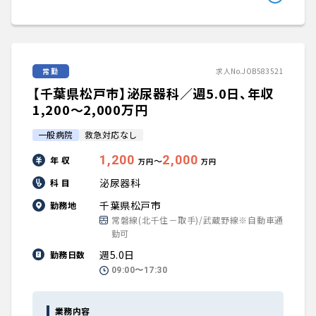
常勤
求人No.JOB583521
【千葉県松戸市】泌尿器科／週5.0日、年収
1,200〜2,000万円
一般病院
救急対応なし
1,200
2,000
年 収
〜
万円
万円
泌尿器科
科 目
千葉県松戸市
勤務地
常磐線(北千住－取手)/武蔵野線※自動車通
勤可
週5.0日
勤務日数
09:00〜17:30
業務内容