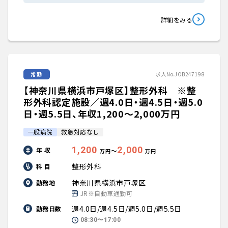
詳細をみる
常勤
求人No.JOB247198
【神奈川県横浜市戸塚区】整形外科 ※整
形外科認定施設／週4.0日・週4.5日・週5.0
日・週5.5日、年収1,200〜2,000万円
一般病院
救急対応なし
1,200
2,000
年 収
〜
万円
万円
整形外科
科 目
神奈川県横浜市戸塚区
勤務地
JR※自動車通勤可
週4.0日/週4.5日/週5.0日/週5.5日
勤務日数
08:30〜17:00