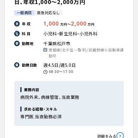
日、年収1,000〜2,000万円
一般病院
救急対応なし
1,000
2,000
年 収
〜
万円
万円
小児科・新生児科・小児外科
科 目
千葉県松戸市
勤務地
常磐線(北千住－取手)/武蔵野線※自動車通
勤可
週4.5日/週5.0日
勤務日数
08:30〜17:30
業務内容
病院外来、病棟管理、当直業務
求める経験・スキル
専門医 当直勤務必須
詳細をみる