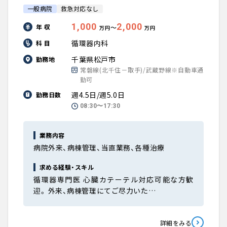
一般病院
救急対応なし
1,000
2,000
年 収
〜
万円
万円
循環器内科
科 目
千葉県松戸市
勤務地
常磐線(北千住－取手)/武蔵野線※自動車通
勤可
週4.5日/週5.0日
勤務日数
08:30〜17:30
業務内容
病院外来、病棟管理、当直業務、各種治療
求める経験・スキル
循環器専門医 心臓カテーテル対応可能な方歓
迎。 外来、病棟管理にてご尽力いた…
詳細をみる