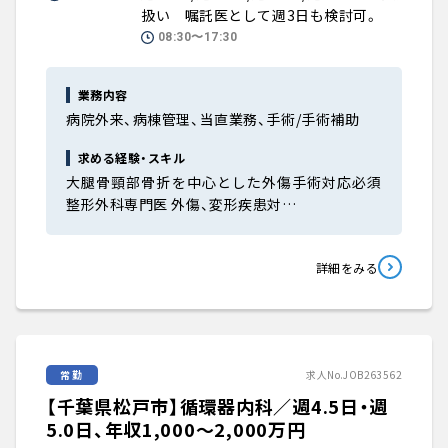
扱い 嘱託医として週3日も検討可。
08:30〜17:30
業務内容
病院外来、病棟管理、当直業務、手術/手術補助
求める経験・スキル
大腿骨頸部骨折を中心とした外傷手術対応必須
整形外科専門医 外傷、変形疾患対…
詳細をみる
常勤
求人No.JOB263562
【千葉県松戸市】循環器内科／週4.5日・週
5.0日、年収1,000〜2,000万円