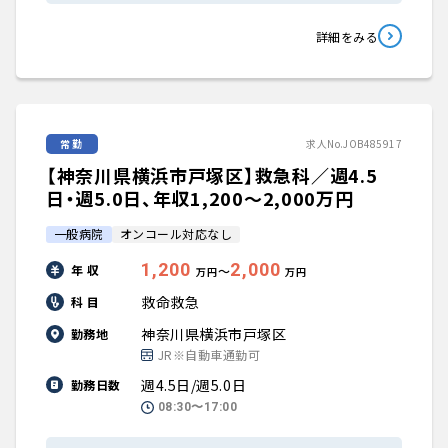
詳細をみる
常勤
求人No.JOB485917
【神奈川県横浜市戸塚区】救急科／週4.5
日・週5.0日、年収1,200〜2,000万円
一般病院
オンコール対応なし
1,200
2,000
年 収
〜
万円
万円
救命救急
科 目
神奈川県横浜市戸塚区
勤務地
JR※自動車通勤可
週4.5日/週5.0日
勤務日数
08:30〜17:00