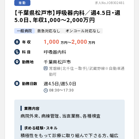
常勤
求人No.JOB302481
【千葉県松戸市】呼吸器内科／週4.5日・週
5.0日、年収1,000〜2,000万円
一般病院
救急対応なし
オンコール対応なし
1,000
2,000
年 収
〜
万円
万円
呼吸器内科
科 目
千葉県松戸市
勤務地
常磐線(北千住－取手)/武蔵野線※自動車通
勤可
週4.5日/週5.0日
勤務日数
08:30〜17:30
業務内容
病院外来、病棟管理、当直業務、各種検査
求める経験・スキル
積極性をもって診療に取り組んで下さる方、幅広