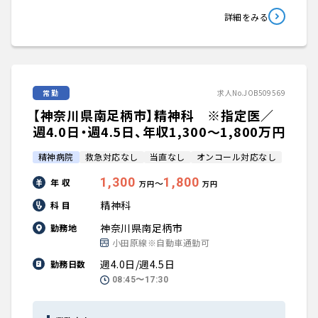
詳細をみる
常勤
求人No.JOB509569
【神奈川県南足柄市】精神科 ※指定医／
週4.0日・週4.5日、年収1,300〜1,800万円
精神病院
救急対応なし
当直なし
オンコール対応なし
1,300
1,800
年 収
〜
万円
万円
精神科
科 目
神奈川県南足柄市
勤務地
小田原線※自動車通勤可
週4.0日/週4.5日
勤務日数
08:45〜17:30