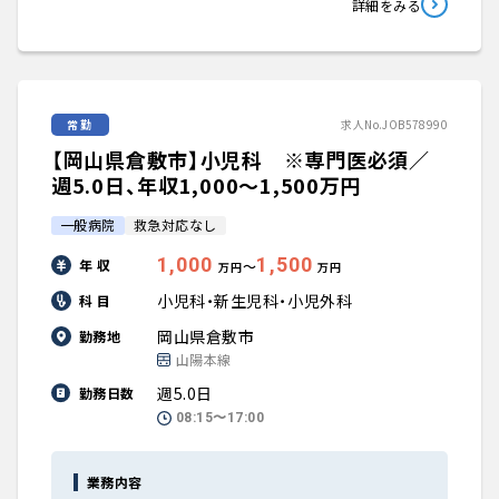
詳細をみる
常勤
求人No.JOB578990
【岡山県倉敷市】小児科 ※専門医必須／
週5.0日、年収1,000〜1,500万円
一般病院
救急対応なし
1,000
1,500
年 収
〜
万円
万円
小児科・新生児科・小児外科
科 目
岡山県倉敷市
勤務地
山陽本線
週5.0日
勤務日数
08:15〜17:00
業務内容