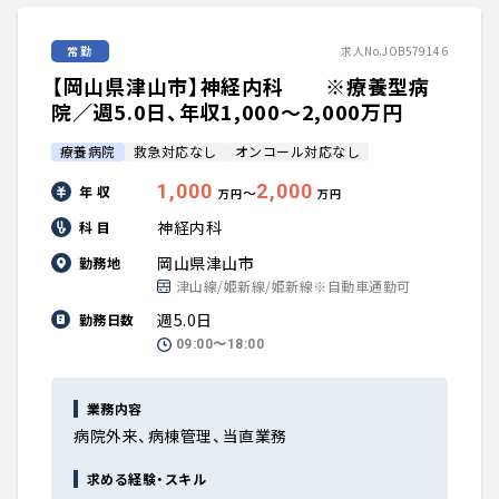
常勤
求人No.JOB579146
【岡山県津山市】神経内科 ※療養型病
院／週5.0日、年収1,000〜2,000万円
療養病院
救急対応なし
オンコール対応なし
1,000
2,000
年 収
〜
万円
万円
神経内科
科 目
岡山県津山市
勤務地
津山線/姫新線/姫新線※自動車通勤可
週5.0日
勤務日数
09:00〜18:00
業務内容
病院外来、病棟管理、当直業務
求める経験・スキル