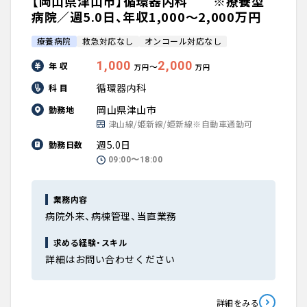
【岡山県津山市】循環器内科 ※療養型
病院／週5.0日、年収1,000〜2,000万円
療養病院
救急対応なし
オンコール対応なし
1,000
2,000
年 収
〜
万円
万円
循環器内科
科 目
岡山県津山市
勤務地
津山線/姫新線/姫新線※自動車通勤可
週5.0日
勤務日数
09:00〜18:00
業務内容
病院外来、病棟管理、当直業務
求める経験・スキル
詳細はお問い合わせください
詳細をみる