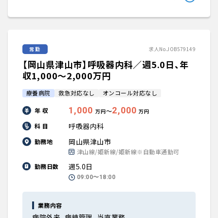
常勤
求人No.JOB579149
【岡山県津山市】呼吸器内科／週5.0日、年
収1,000〜2,000万円
療養病院
救急対応なし
オンコール対応なし
1,000
2,000
年 収
〜
万円
万円
呼吸器内科
科 目
岡山県津山市
勤務地
津山線/姫新線/姫新線※自動車通勤可
週5.0日
勤務日数
09:00〜18:00
業務内容
病院外来、病棟管理、当直業務