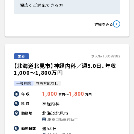
幅広くご対応できる方
詳細をみる
常勤
求人No.JOB578982
【北海道北見市】神経内科／週5.0日、年収
1,000〜1,800万円
一般病院
救急対応なし
1,000
1,800
年 収
〜
万円
万円
神経内科
科 目
北海道北見市
勤務地
JR※自動車通勤可
週5.0日
勤務日数