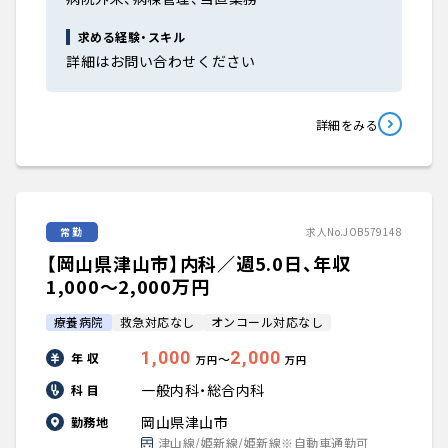
求める経験・スキル
詳細はお問い合わせください
詳細をみる
常勤
求人No.JOB579148
【岡山県津山市】内科／週5.0日、年収
1,000〜2,000万円
療養病院
救急対応なし
オンコール対応なし
1,000
2,000
年 収
〜
万円
万円
一般内科・総合内科
科 目
岡山県津山市
勤務地
津山線/姫新線/姫新線※自動車通勤可