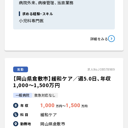
病院外来、病棟管理、当直業務
求める経験・スキル
小児科専門医
詳細をみる
常勤
求人No.JOB578989
【岡山県倉敷市】緩和ケア／週5.0日、年収
1,000〜1,500万円
一般病院
救急対応なし
1,000
1,500
年 収
〜
万円
万円
緩和ケア
科 目
岡山県倉敷市
勤務地