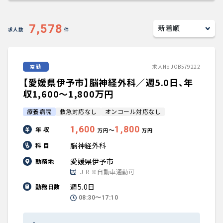
キャリアアドバイザー紹介
7,578
求人数
件
医師の求人・転職Q&A
常勤
求人No.JOB579222
知りたい・聞きたい
【愛媛県伊予市】脳神経外科／週5.0日、年
転職成功事例
収1,600〜1,800万円
療養病院
救急対応なし
オンコール対応なし
医師の転職マニュアル
1,600
1,800
年 収
〜
万円
万円
データで見る医師の平均年収
脳神経外科
科 目
愛媛県伊予市
勤務地
医師に役立つ取材記事
ＪＲ※自動車通勤可
週5.0日
勤務日数
大学医局紹介
08:30〜17:10