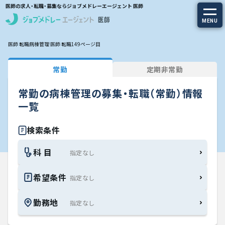
医師の求人・転職・募集ならジョブメドレーエージェント 医師
MENU
医師 転職
病棟管理 医師 転職
149ページ目
求人を探す
常勤
定期非常勤
常勤の求人
常勤の病棟管理の募集・転職（常勤）情報
定期非常勤の求人
一覧
特集から探す
検索条件
科 目
エージェントサービス
希望条件
エージェントサービスTOP
勤務地
サービスの流れ