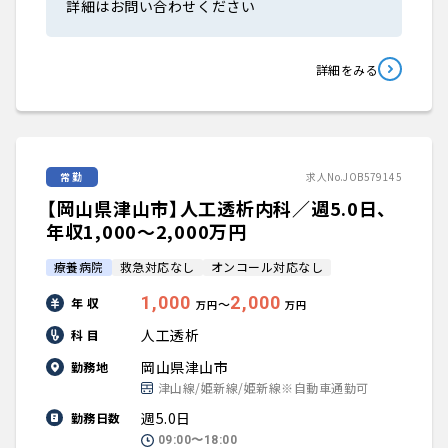
詳細はお問い合わせください
詳細をみる
常勤
求人No.JOB579145
【岡山県津山市】人工透析内科／週5.0日、
年収1,000〜2,000万円
療養病院
救急対応なし
オンコール対応なし
1,000
2,000
年 収
〜
万円
万円
人工透析
科 目
岡山県津山市
勤務地
津山線/姫新線/姫新線※自動車通勤可
週5.0日
勤務日数
09:00〜18:00