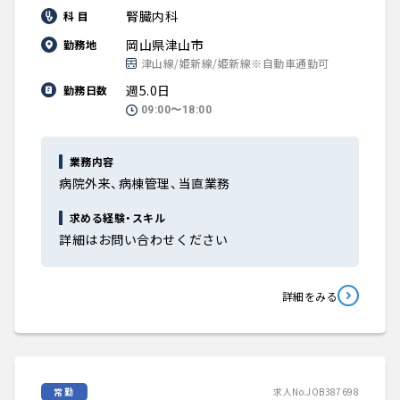
腎臓内科
科 目
岡山県津山市
勤務地
津山線/姫新線/姫新線※自動車通勤可
週5.0日
勤務日数
09:00〜18:00
業務内容
病院外来、病棟管理、当直業務
求める経験・スキル
詳細はお問い合わせください
詳細をみる
常勤
求人No.JOB387698