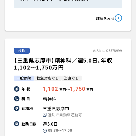
詳細をみる
常勤
求人No.JOB578999
【三重県志摩市】精神科／週5.0日、年収
1,102〜1,750万円
一般病院
救急対応なし
当直なし
1,102
1,750
年 収
〜
万円
万円
精神科
科 目
三重県志摩市
勤務地
近鉄※自動車通勤可
週5.0日
勤務日数
08:30〜17:00