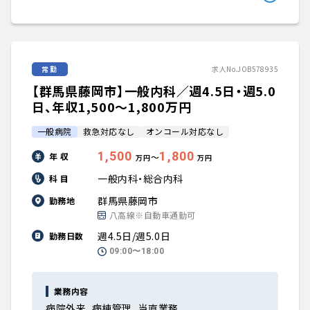
常勤
求人No.JOB578935
【群馬県藤岡市】一般内科／週4.5日・週5.0
日、年収1,500〜1,800万円
一般病院
救急対応なし
オンコール対応なし
1,500
1,800
年 収
〜
万円
万円
一般内科・総合内科
科 目
群馬県藤岡市
勤務地
八高線※自動車通勤可
週4.5日/週5.0日
勤務日数
09:00〜18:00
業務内容
病院外来、病棟管理、当直業務