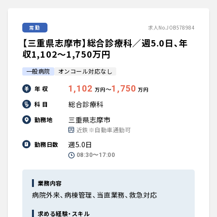
常勤
求人No.JOB578984
【三重県志摩市】総合診療科／週5.0日、年
収1,102〜1,750万円
一般病院
オンコール対応なし
1,102
1,750
年 収
〜
万円
万円
総合診療科
科 目
三重県志摩市
勤務地
近鉄※自動車通勤可
週5.0日
勤務日数
08:30〜17:00
業務内容
病院外来、病棟管理、当直業務、救急対応
求める経験・スキル