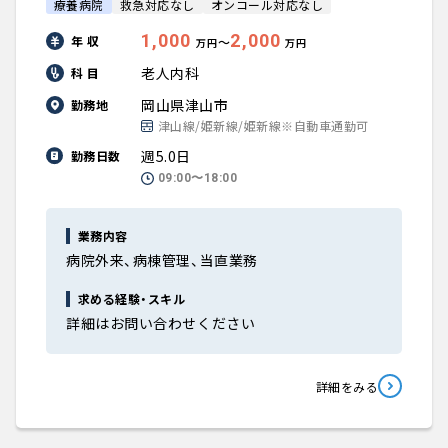
療養病院
救急対応なし
オンコール対応なし
1,000
2,000
年 収
〜
万円
万円
老人内科
科 目
岡山県津山市
勤務地
津山線/姫新線/姫新線※自動車通勤可
週5.0日
勤務日数
09:00〜18:00
業務内容
病院外来、病棟管理、当直業務
求める経験・スキル
詳細はお問い合わせください
詳細をみる