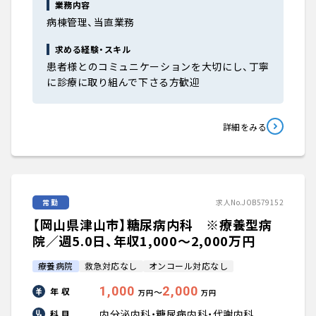
業務内容
病棟管理、当直業務
求める経験・スキル
患者様とのコミュニケーションを大切にし、丁寧
に診療に取り組んで下さる方歓迎
詳細をみる
常勤
求人No.JOB579152
【岡山県津山市】糖尿病内科 ※療養型病
院／週5.0日、年収1,000〜2,000万円
療養病院
救急対応なし
オンコール対応なし
1,000
2,000
年 収
〜
万円
万円
内分泌内科・糖尿病内科・代謝内科
科 目