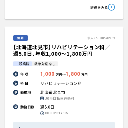
詳細をみる
常勤
求人No.JOB578979
【北海道北見市】リハビリテーション科／
週5.0日、年収1,000〜1,800万円
一般病院
救急対応なし
1,000
1,800
年 収
〜
万円
万円
リハビリテーション科
科 目
北海道北見市
勤務地
JR※自動車通勤可
週5.0日
勤務日数
08:30〜17:05