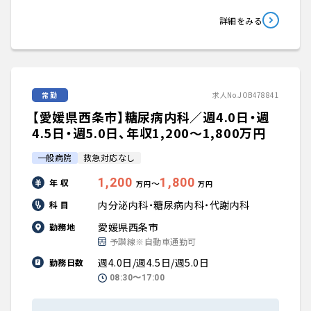
詳細をみる
常勤
求人No.JOB478841
【愛媛県西条市】糖尿病内科／週4.0日・週
4.5日・週5.0日、年収1,200〜1,800万円
一般病院
救急対応なし
1,200
1,800
年 収
〜
万円
万円
内分泌内科・糖尿病内科・代謝内科
科 目
愛媛県西条市
勤務地
予讃線※自動車通勤可
週4.0日/週4.5日/週5.0日
勤務日数
08:30〜17:00