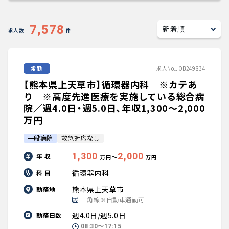
キャリアアドバイザー紹介
7,578
求人数
件
医師の求人・転職Q&A
常勤
求人No.JOB249834
知りたい・聞きたい
【熊本県上天草市】循環器内科 ※カテあ
転職成功事例
り ※高度先進医療を実施している総合病
院／週4.0日・週5.0日、年収1,300〜2,000
万円
医師の転職マニュアル
一般病院
救急対応なし
データで見る医師の平均年収
1,300
2,000
年 収
〜
万円
万円
循環器内科
科 目
医師に役立つ取材記事
熊本県上天草市
勤務地
三角線※自動車通勤可
大学医局紹介
週4.0日/週5.0日
勤務日数
08:30〜17:15