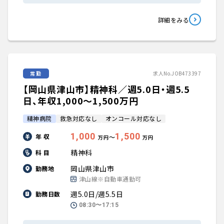
詳細をみる
常勤
求人No.JOB473397
【岡山県津山市】精神科／週5.0日・週5.5
日、年収1,000〜1,500万円
精神病院
救急対応なし
オンコール対応なし
1,000
1,500
年 収
〜
万円
万円
精神科
科 目
岡山県津山市
勤務地
津山線※自動車通勤可
週5.0日/週5.5日
勤務日数
08:30〜17:15