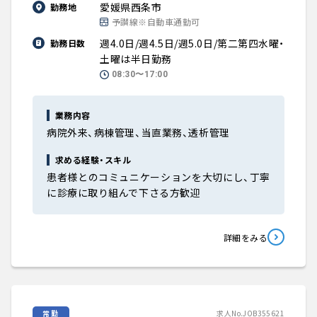
愛媛県西条市
勤務地
予讃線※自動車通勤可
週4.0日/週4.5日/週5.0日/第二第四水曜・
勤務日数
土曜は半日勤務
08:30〜17:00
業務内容
病院外来、病棟管理、当直業務、透析管理
求める経験・スキル
患者様とのコミュニケーションを大切にし、丁寧
に診療に取り組んで下さる方歓迎
詳細をみる
常勤
求人No.JOB355621