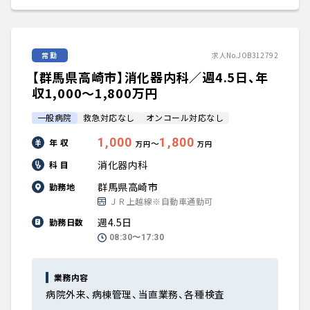
常勤
求人No.JOB312792
【群馬県高崎市】消化器内科／週4.5日、年
収1,000〜1,800万円
一般病院
救急対応なし
オンコール対応なし
1,000
1,800
年 収
〜
万円
万円
消化器内科
科 目
群馬県高崎市
勤務地
ＪＲ上越線※自動車通勤可
週4.5日
勤務日数
08:30〜17:30
業務内容
病院外来、病棟管理、当直業務、各種検査