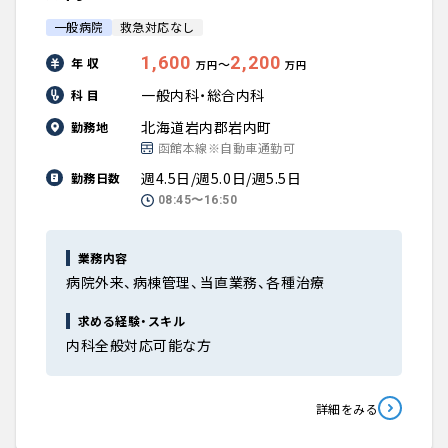
一般病院
救急対応なし
1,600
2,200
年 収
〜
万円
万円
一般内科・総合内科
科 目
北海道岩内郡岩内町
勤務地
函館本線※自動車通勤可
週4.5日/週5.0日/週5.5日
勤務日数
08:45〜16:50
業務内容
病院外来、病棟管理、当直業務、各種治療
求める経験・スキル
内科全般対応可能な方
詳細をみる