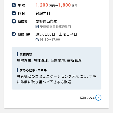
1,200
1,800
年 収
〜
万円
万円
腎臓内科
科 目
愛媛県西条市
勤務地
予讃線※自動車通勤可
週5.0日/6日 土曜日半日
勤務日数
08:30〜17:00
業務内容
病院外来、病棟管理、当直業務、透析管理
求める経験・スキル
患者様とのコミュニケーションを大切にし、丁寧
に診療に取り組んで下さる方歓迎
詳細をみる