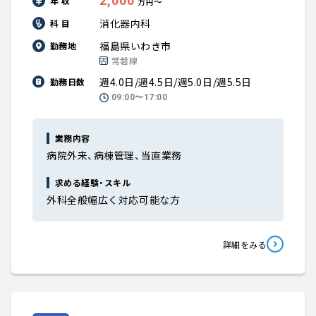
2,000
年 収
〜
万円
消化器内科
科 目
福島県いわき市
勤務地
常磐線
週4.0日/週4.5日/週5.0日/週5.5日
勤務日数
09:00〜17:00
業務内容
病院外来、病棟管理、当直業務
求める経験・スキル
外科全般幅広く対応可能な方
詳細をみる