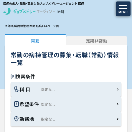
医師の求人・転職・募集ならジョブメドレーエージェント 医師
MENU
医師 転職
病棟管理 医師 転職
144ページ目
求人を探す
常勤
定期非常勤
常勤の求人
常勤の病棟管理の募集・転職（常勤）情報
定期非常勤の求人
一覧
特集から探す
検索条件
科 目
エージェントサービス
希望条件
エージェントサービスTOP
勤務地
サービスの流れ