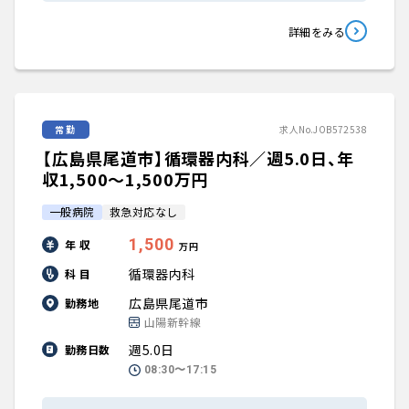
詳細をみる
常勤
求人No.JOB572538
【広島県尾道市】循環器内科／週5.0日、年
収1,500〜1,500万円
一般病院
救急対応なし
1,500
年 収
万円
循環器内科
科 目
広島県尾道市
勤務地
山陽新幹線
週5.0日
勤務日数
08:30〜17:15