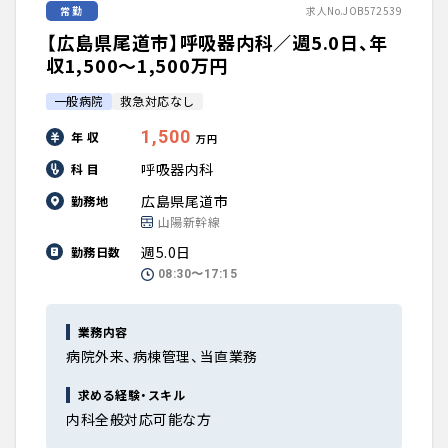
常勤
求人No.JOB572539
【広島県尾道市】呼吸器内科／週5.0日、年
収1,500〜1,500万円
一般病院
救急対応なし
1,500
年 収
万円
呼吸器内科
科 目
広島県尾道市
勤務地
山陽新幹線
週5.0日
勤務日数
08:30〜17:15
業務内容
病院外来、病棟管理、当直業務
求める経験・スキル
内科全般対応可能な方