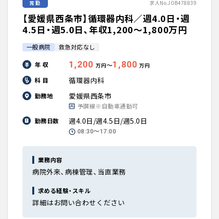
常勤
求人No.JOB478839
【愛媛県西条市】循環器内科／週4.0日・週
4.5日・週5.0日、年収1,200〜1,800万円
一般病院
救急対応なし
1,200
1,800
年 収
〜
万円
万円
循環器内科
科 目
愛媛県西条市
勤務地
予讃線※自動車通勤可
週4.0日/週4.5日/週5.0日
勤務日数
08:30〜17:00
業務内容
病院外来、病棟管理、当直業務
求める経験・スキル
詳細はお問い合わせください