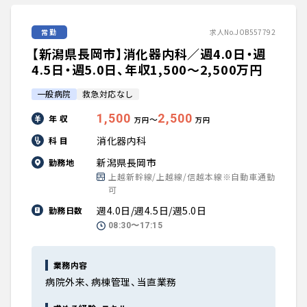
常勤
求人No.JOB557792
【新潟県長岡市】消化器内科／週4.0日・週
4.5日・週5.0日、年収1,500〜2,500万円
一般病院
救急対応なし
1,500
2,500
年 収
〜
万円
万円
消化器内科
科 目
新潟県長岡市
勤務地
上越新幹線/上越線/信越本線※自動車通勤
可
週4.0日/週4.5日/週5.0日
勤務日数
08:30〜17:15
業務内容
病院外来、病棟管理、当直業務