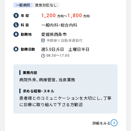
一般病院
救急対応なし
1,200
1,800
年 収
〜
万円
万円
一般内科・総合内科
科 目
愛媛県西条市
勤務地
予讃線※自動車通勤可
週5.0日/6日 土曜日半日
勤務日数
08:30〜17:00
業務内容
病院外来、病棟管理、当直業務
求める経験・スキル
患者様とのコミュニケーションを大切にし、丁寧
に診療に取り組んで下さる方歓迎
詳細をみる