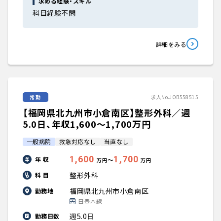
求める経験・スキル
科目経験不問
詳細をみる
常勤
求人No.JOB558515
【福岡県北九州市小倉南区】整形外科／週
5.0日、年収1,600〜1,700万円
一般病院
救急対応なし
当直なし
1,600
1,700
年 収
〜
万円
万円
整形外科
科 目
福岡県北九州市小倉南区
勤務地
日豊本線
週5.0日
勤務日数