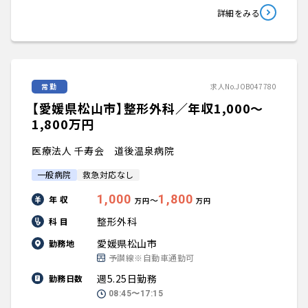
詳細をみる
常勤
求人No.JOB047780
【愛媛県松山市】整形外科／年収1,000〜
1,800万円
医療法人 千寿会 道後温泉病院
一般病院
救急対応なし
1,000
1,800
年 収
〜
万円
万円
整形外科
科 目
愛媛県松山市
勤務地
予讃線※自動車通勤可
週5.25日勤務
勤務日数
08:45〜17:15