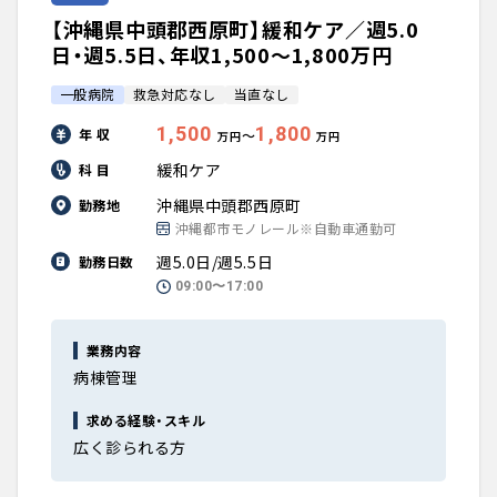
【沖縄県中頭郡西原町】緩和ケア／週5.0
日・週5.5日、年収1,500〜1,800万円
一般病院
救急対応なし
当直なし
1,500
1,800
年 収
〜
万円
万円
緩和ケア
科 目
沖縄県中頭郡西原町
勤務地
沖縄都市モノレール※自動車通勤可
週5.0日/週5.5日
勤務日数
09:00〜17:00
業務内容
病棟管理
求める経験・スキル
広く診られる方