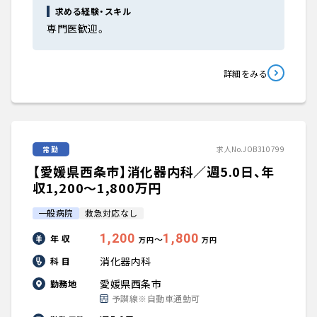
求める経験・スキル
専門医歓迎。
詳細をみる
常勤
求人No.JOB310799
【愛媛県西条市】消化器内科／週5.0日、年
収1,200〜1,800万円
一般病院
救急対応なし
1,200
1,800
年 収
〜
万円
万円
消化器内科
科 目
愛媛県西条市
勤務地
予讃線※自動車通勤可