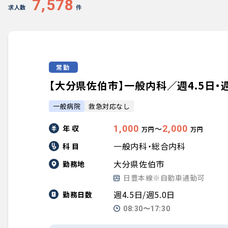
7,578
求人数
件
常勤
【大分県佐伯市】一般内科／週4.5日・週5
一般病院
救急対応なし
年 収
1,000
2,000
〜
万円
万円
一般内科・総合内科
科 目
大分県佐伯市
勤務地
日豊本線※自動車通勤可
週4.5日/週5.0日
勤務日数
08:30〜17:30