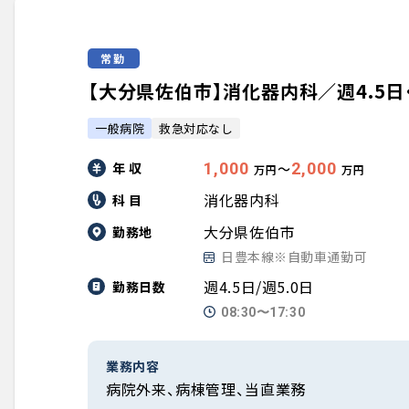
常勤
【大分県佐伯市】消化器内科／週4.5日・週
一般病院
救急対応なし
年 収
1,000
2,000
〜
万円
万円
消化器内科
科 目
大分県佐伯市
勤務地
日豊本線※自動車通勤可
週4.5日/週5.0日
勤務日数
08:30〜17:30
業務内容
病院外来、病棟管理、当直業務