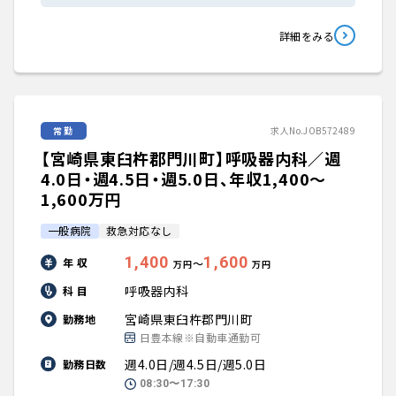
詳細をみる
常勤
求人No.JOB572489
【宮崎県東臼杵郡門川町】呼吸器内科／週
4.0日・週4.5日・週5.0日、年収1,400〜
1,600万円
一般病院
救急対応なし
1,400
1,600
年 収
〜
万円
万円
呼吸器内科
科 目
宮崎県東臼杵郡門川町
勤務地
日豊本線※自動車通勤可
週4.0日/週4.5日/週5.0日
勤務日数
08:30〜17:30