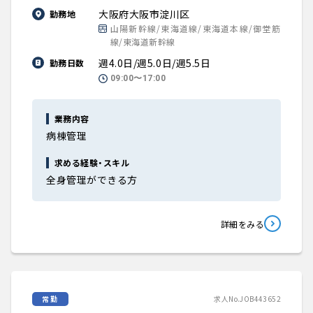
大阪府大阪市淀川区
勤務地
山陽新幹線/東海道線/東海道本線/御堂筋
線/東海道新幹線
週4.0日/週5.0日/週5.5日
勤務日数
09:00〜17:00
業務内容
病棟管理
求める経験・スキル
全身管理ができる方
詳細をみる
常勤
求人No.JOB443652