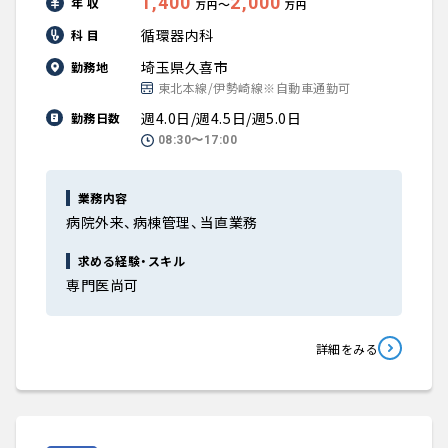
1,400
2,000
年 収
〜
万円
万円
循環器内科
科 目
埼玉県久喜市
勤務地
東北本線/伊勢崎線※自動車通勤可
週4.0日/週4.5日/週5.0日
勤務日数
08:30〜17:00
業務内容
病院外来、病棟管理、当直業務
求める経験・スキル
専門医尚可
詳細をみる