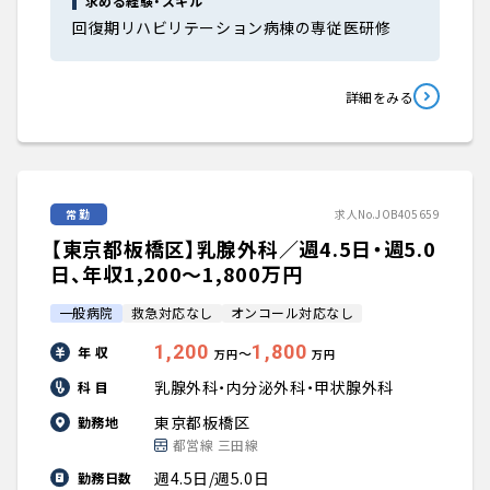
求める経験・スキル
回復期リハビリテーション病棟の専従医研修
詳細をみる
常勤
求人No.JOB405659
【東京都板橋区】乳腺外科／週4.5日・週5.0
日、年収1,200〜1,800万円
一般病院
救急対応なし
オンコール対応なし
1,200
1,800
年 収
〜
万円
万円
乳腺外科・内分泌外科・甲状腺外科
科 目
東京都板橋区
勤務地
都営線 三田線
週4.5日/週5.0日
勤務日数