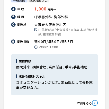
一般病院
救急対応なし
1,000
年 収
〜
万円
呼吸器外科・胸部外科
科 目
大阪府大阪市淀川区
勤務地
山陽新幹線/東海道線/東海道本線/御堂筋
線/東海道新幹線
週4.0日/週5.0日/週5.5日
勤務日数
09:00〜17:00
業務内容
病院外来、病棟管理、当直業務、手術/手術補助
求める経験・スキル
コミュニケーションがとれ、常勤医として長期就
業が可能な方。
詳細をみる