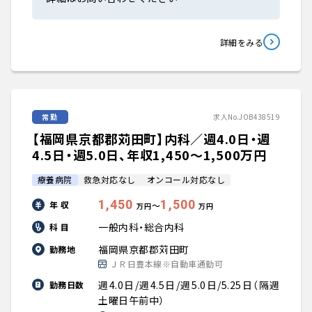
詳細をみる
常勤
求人No.JOB438519
【福岡県京都郡苅田町】内科／週4.0日・週
4.5日・週5.0日、年収1,450〜1,500万円
療養病院
救急対応なし
オンコール対応なし
1,450
1,500
年 収
〜
万円
万円
一般内科・総合内科
科 目
福岡県京都郡苅田町
勤務地
ＪＲ日豊本線※自動車通勤可
週4.0日/週4.5日/週5.0日/5.25日（隔週
勤務日数
土曜日午前中）