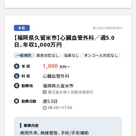
常勤
求人No.JOB561893
【福岡県久留米市】心臓血管外科／週5.0
日、年収1,000万円
一般病院
救急対応なし
当直なし
オンコール対応なし
1,000
年 収
〜
万円
心臓血管外科
科 目
福岡県久留米市
勤務地
鹿児島本線※自動車通勤可
週5.0日
勤務日数
08:30〜17:00
業務内容
病院外来、病棟管理、手術/手術補助