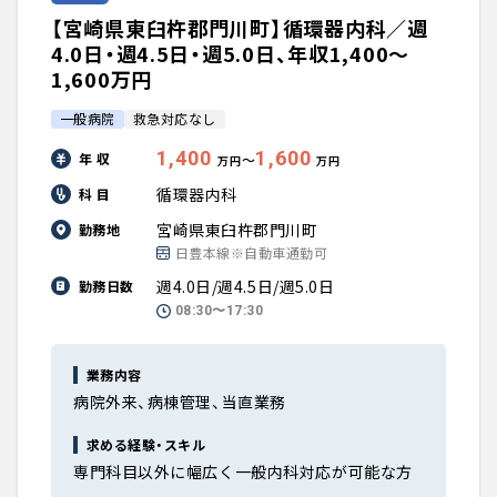
【宮崎県東臼杵郡門川町】循環器内科／週
4.0日・週4.5日・週5.0日、年収1,400〜
1,600万円
一般病院
救急対応なし
1,400
1,600
年 収
〜
万円
万円
循環器内科
科 目
宮崎県東臼杵郡門川町
勤務地
日豊本線※自動車通勤可
週4.0日/週4.5日/週5.0日
勤務日数
08:30〜17:30
業務内容
病院外来、病棟管理、当直業務
求める経験・スキル
専門科目以外に幅広く一般内科対応が可能な方