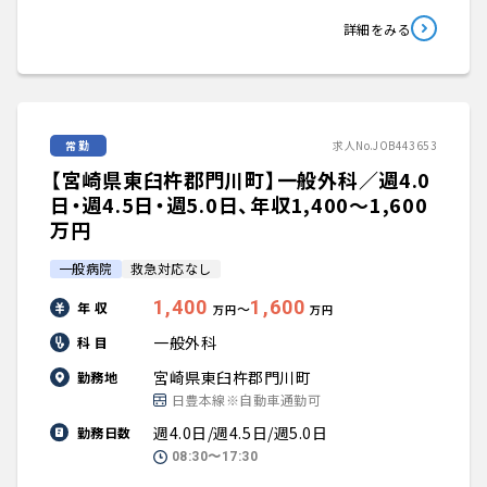
詳細をみる
常勤
求人No.JOB443653
【宮崎県東臼杵郡門川町】一般外科／週4.0
日・週4.5日・週5.0日、年収1,400〜1,600
万円
一般病院
救急対応なし
1,400
1,600
年 収
〜
万円
万円
一般外科
科 目
宮崎県東臼杵郡門川町
勤務地
日豊本線※自動車通勤可
週4.0日/週4.5日/週5.0日
勤務日数
08:30〜17:30