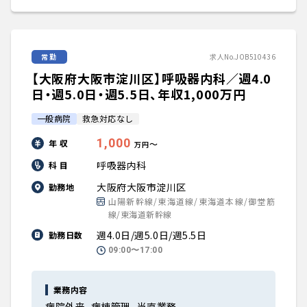
常勤
求人No.JOB510436
【大阪府大阪市淀川区】呼吸器内科／週4.0
日・週5.0日・週5.5日、年収1,000万円
一般病院
救急対応なし
1,000
年 収
〜
万円
呼吸器内科
科 目
大阪府大阪市淀川区
勤務地
山陽新幹線/東海道線/東海道本線/御堂筋
線/東海道新幹線
週4.0日/週5.0日/週5.5日
勤務日数
09:00〜17:00
業務内容
病院外来、病棟管理、当直業務