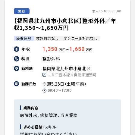
常勤
求人No.JOB551100
【福岡県北九州市小倉北区】整形外科／年
収1,350〜1,650万円
療養病院
救急対応なし
オンコール対応なし
1,350
1,650
年 収
〜
万円
万円
整形外科
科 目
福岡県北九州市小倉北区
勤務地
ＪＲ日豊本線※自動車通勤可
※週5.25日（土曜午前）
勤務日数
08:40〜17:00
業務内容
病院外来、病棟管理、当直業務
求める経験・スキル
詳細はお問い合わせください