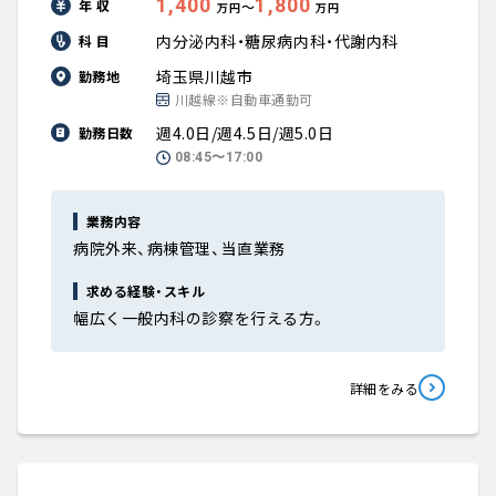
1,400
1,800
年 収
〜
万円
万円
内分泌内科・糖尿病内科・代謝内科
科 目
埼玉県川越市
勤務地
川越線※自動車通勤可
週4.0日/週4.5日/週5.0日
勤務日数
08:45〜17:00
業務内容
病院外来、病棟管理、当直業務
求める経験・スキル
幅広く一般内科の診察を行える方。
詳細をみる