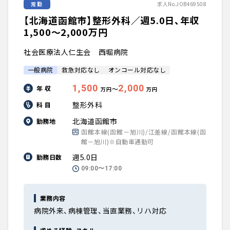
常勤
求人No.JOB469508
【北海道函館市】整形外科／週5.0日、年収
1,500〜2,000万円
社会医療法人仁生会 西堀病院
一般病院
救急対応なし
オンコール対応なし
1,500
2,000
年 収
〜
万円
万円
整形外科
科 目
北海道函館市
勤務地
函館本線(函館－旭川)/江差線/函館本線(函
館－旭川)※自動車通勤可
週5.0日
勤務日数
09:00〜17:00
業務内容
病院外来、病棟管理、当直業務、リハ対応