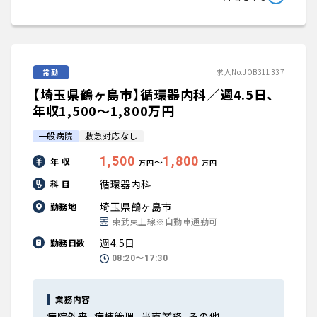
常勤
求人No.JOB311337
【埼玉県鶴ヶ島市】循環器内科／週4.5日、
年収1,500〜1,800万円
一般病院
救急対応なし
1,500
1,800
年 収
〜
万円
万円
循環器内科
科 目
埼玉県鶴ヶ島市
勤務地
東武東上線※自動車通勤可
週4.5日
勤務日数
08:20〜17:30
業務内容
病院外来、病棟管理、当直業務、その他