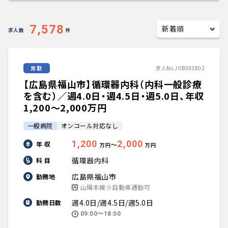
キャリアアドバイザー紹介
7,578
求人数
件
医師の求人・転職Q&A
常勤
求人No.JOB593802
知りたい・聞きたい
【広島県福山市】循環器内科（内科一般診療
転職成功事例
を含む）／週4.0日・週4.5日・週5.0日、年収
1,200〜2,000万円
医師の転職マニュアル
一般病院
オンコール対応なし
1,200
2,000
年 収
〜
万円
万円
データで見る医師の平均年収
循環器内科
科 目
医師に役立つ取材記事
広島県福山市
勤務地
山陽本線※自動車通勤可
大学医局紹介
週4.0日/週4.5日/週5.0日
勤務日数
09:00〜18:00