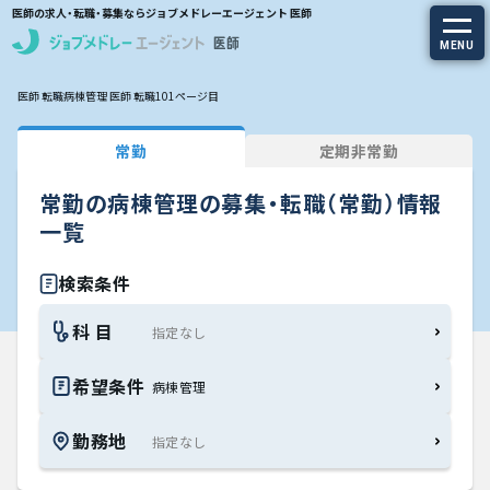
医師の求人・転職・募集ならジョブメドレーエージェント 医師
MENU
医師 転職
病棟管理 医師 転職
101ページ目
求人を探す
常勤
定期非常勤
常勤の求人
常勤の病棟管理の募集・転職（常勤）情報
定期非常勤の求人
一覧
特集から探す
検索条件
科 目
エージェントサービス
希望条件
病棟管理
エージェントサービスTOP
勤務地
サービスの流れ