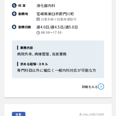
消化器内科
科 目
宮崎県東臼杵郡門川町
勤務地
日豊本線※自動車通勤可
週4.0日/週4.5日/週5.0日
勤務日数
08:30〜17:30
業務内容
病院外来、病棟管理、当直業務
求める経験・スキル
専門科目以外に幅広く一般内科対応が可能な方
詳細をみる
常勤
求人No.JOB572490