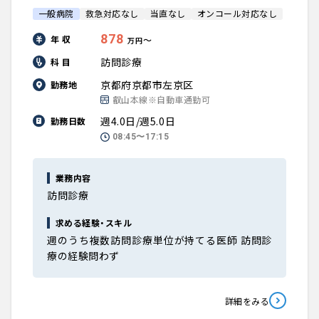
一般病院
救急対応なし
当直なし
オンコール対応なし
878
年 収
〜
万円
訪問診療
科 目
京都府京都市左京区
勤務地
叡山本線※自動車通勤可
週4.0日/週5.0日
勤務日数
08:45〜17:15
業務内容
訪問診療
求める経験・スキル
週のうち複数訪問診療単位が持てる医師 訪問診
療の経験問わず
詳細をみる