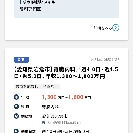
求める経験・スキル
眼科専門医
詳細をみる
常勤
求人No.JOB526486
【愛知県岩倉市】腎臓内科／週4.0日・週4.5
日・週5.0日、年収1,300〜1,800万円
救急対応なし
当直なし
1,300
1,800
年 収
〜
万円
万円
腎臓内科
科 目
愛知県岩倉市
勤務地
犬山線※自動車通勤可
週4.0日/週4.5日/週5.0日
勤務日数