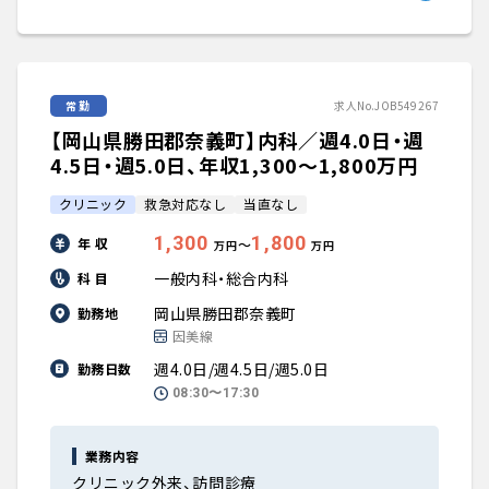
常勤
求人No.JOB549267
【岡山県勝田郡奈義町】内科／週4.0日・週
4.5日・週5.0日、年収1,300〜1,800万円
クリニック
救急対応なし
当直なし
1,300
1,800
年 収
〜
万円
万円
一般内科・総合内科
科 目
岡山県勝田郡奈義町
勤務地
因美線
週4.0日/週4.5日/週5.0日
勤務日数
08:30〜17:30
業務内容
クリニック外来、訪問診療