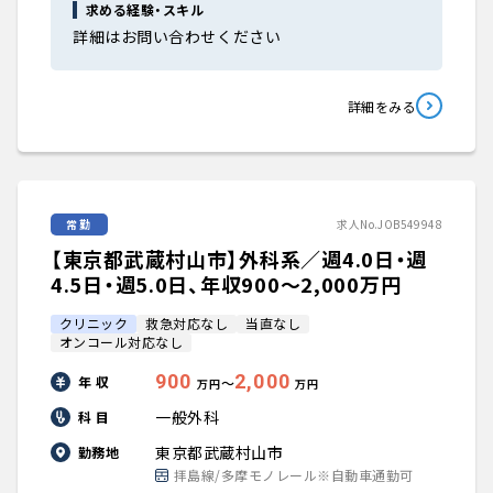
求める経験・スキル
詳細はお問い合わせください
詳細をみる
常勤
求人No.JOB549948
【東京都武蔵村山市】外科系／週4.0日・週
4.5日・週5.0日、年収900〜2,000万円
クリニック
救急対応なし
当直なし
オンコール対応なし
900
2,000
年 収
〜
万円
万円
一般外科
科 目
東京都武蔵村山市
勤務地
拝島線/多摩モノレール※自動車通勤可