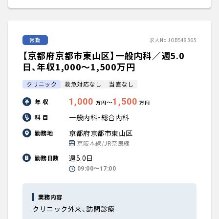
常勤
求人No.JOB548365
【京都府京都市東山区】一般内科／週5.0
日、年収1,000〜1,500万円
クリニック
救急対応なし
当直なし
1,000
1,500
年 収
〜
万円
万円
一般内科・総合内科
科 目
京都府京都市東山区
勤務地
京阪本線/JR奈良線
週5.0日
勤務日数
09:00〜17:00
業務内容
クリニック外来、訪問診療