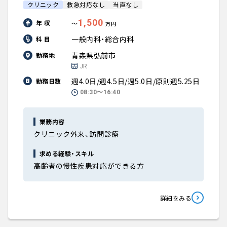
クリニック
救急対応なし
当直なし
1,500
年 収
〜
万円
一般内科・総合内科
科 目
青森県弘前市
勤務地
JR
週4.0日/週4.5日/週5.0日/原則週5.25日
勤務日数
08:30〜16:40
業務内容
クリニック外来、訪問診療
求める経験・スキル
高齢者の慢性疾患対応ができる方
詳細をみる