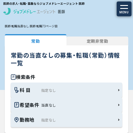
医師の求人・転職・募集ならジョブメドレーエージェント 医師
MENU
医師 転職
当直なし 医師 転職
73ページ目
求人を探す
常勤
定期非常勤
常勤の求人
常勤の当直なしの募集・転職（常勤）情報
定期非常勤の求人
一覧
特集から探す
検索条件
科 目
エージェントサービス
希望条件
当直なし
エージェントサービスTOP
勤務地
サービスの流れ