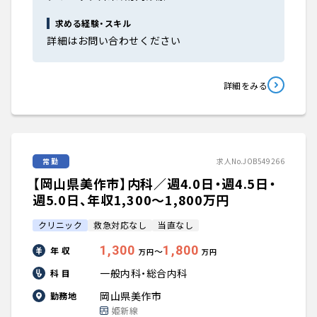
求める経験・スキル
詳細はお問い合わせください
詳細をみる
常勤
求人No.JOB549266
【岡山県美作市】内科／週4.0日・週4.5日・
週5.0日、年収1,300〜1,800万円
クリニック
救急対応なし
当直なし
1,300
1,800
年 収
〜
万円
万円
一般内科・総合内科
科 目
岡山県美作市
勤務地
姫新線