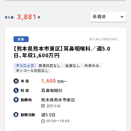
キャリアアドバイザー紹介
3,881
求人数
件
医師の求人・転職Q&A
常勤
求人No.JOB583962
知りたい・聞きたい
【熊本県熊本市東区】耳鼻咽喉科／週5.0
転職成功事例
日、年収1,600万円
クリニック
救急対応なし
当直なし
外来のみ
医師の転職マニュアル
オンコール対応なし
1,600
年 収
〜
万円
データで見る医師の平均年収
耳鼻咽喉科
科 目
熊本県熊本市東区
勤務地
医師に役立つ取材記事
豊肥本線
週5.0日
勤務日数
大学医局紹介
09:00〜18:00