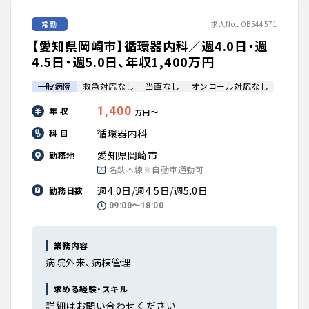
常勤
求人No.JOB544571
【愛知県岡崎市】循環器内科／週4.0日・週
4.5日・週5.0日、年収1,400万円
一般病院
救急対応なし
当直なし
オンコール対応なし
1,400
年 収
〜
万円
循環器内科
科 目
愛知県岡崎市
勤務地
名鉄本線※自動車通勤可
週4.0日/週4.5日/週5.0日
勤務日数
09:00〜18:00
業務内容
病院外来、病棟管理
求める経験・スキル
詳細はお問い合わせください