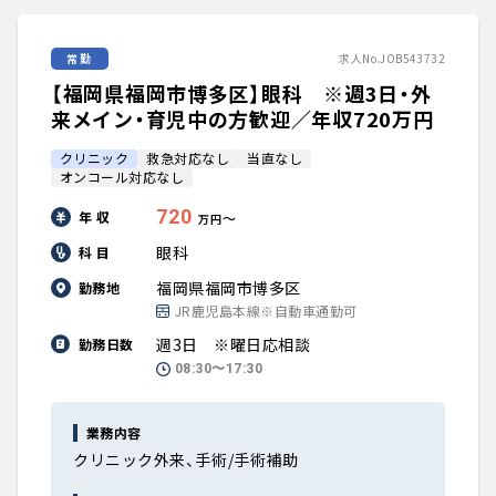
常勤
求人No.JOB543732
【福岡県福岡市博多区】眼科 ※週3日・外
来メイン・育児中の方歓迎／年収720万円
クリニック
救急対応なし
当直なし
オンコール対応なし
720
年 収
〜
万円
眼科
科 目
福岡県福岡市博多区
勤務地
JR鹿児島本線※自動車通勤可
週3日 ※曜日応相談
勤務日数
08:30〜17:30
業務内容
クリニック外来、手術/手術補助