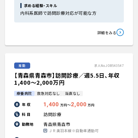
求める経験・スキル
内科系医師で訪問診療対応が可能な方
詳細をみる
常勤
求人No.JOB543547
【青森県青森市】訪問診療／週5.5日、年収
1,400〜2,000万円
療養病院
救急対応なし
当直なし
1,400
2,000
年 収
〜
万円
万円
訪問診療
科 目
青森県青森市
勤務地
ＪＲ奥羽本線※自動車通勤可