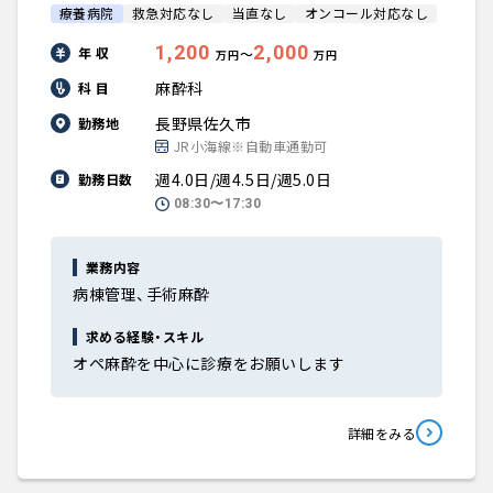
療養病院
救急対応なし
当直なし
オンコール対応なし
1,200
2,000
年 収
〜
万円
万円
麻酔科
科 目
長野県佐久市
勤務地
JR小海線※自動車通勤可
週4.0日/週4.5日/週5.0日
勤務日数
08:30〜17:30
業務内容
病棟管理、手術麻酔
求める経験・スキル
オペ麻酔を中心に診療をお願いします
詳細をみる