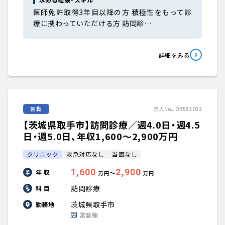
医師免許取得3年目以降の方 積極性をもって診
療に携わっていただける方 訪問診…
詳細をみる
常勤
求人No.JOB583702
【茨城県取手市】訪問診療／週4.0日・週4.5
日・週5.0日、年収1,600〜2,900万円
クリニック
救急対応なし
当直なし
1,600
2,900
年 収
〜
万円
万円
訪問診療
科 目
茨城県取手市
勤務地
常磐線