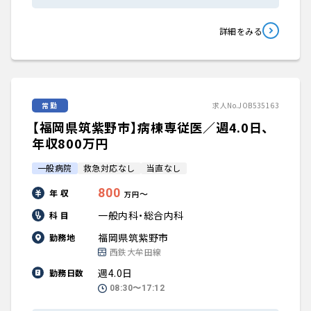
詳細をみる
常勤
求人No.JOB535163
【福岡県筑紫野市】病棟専従医／週4.0日、
年収800万円
一般病院
救急対応なし
当直なし
800
年 収
〜
万円
一般内科・総合内科
科 目
福岡県筑紫野市
勤務地
西鉄大牟田線
週4.0日
勤務日数
08:30〜17:12