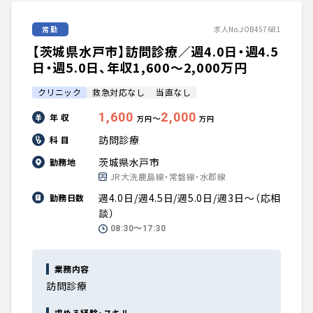
常勤
求人No.JOB457681
【茨城県水戸市】訪問診療／週4.0日・週4.5
日・週5.0日、年収1,600〜2,000万円
クリニック
救急対応なし
当直なし
1,600
2,000
年 収
〜
万円
万円
訪問診療
科 目
茨城県水戸市
勤務地
JR大洗鹿島線・常磐線・水郡線
週4.0日/週4.5日/週5.0日/週3日～（応相
勤務日数
談）
08:30〜17:30
業務内容
訪問診療
求める経験・スキル