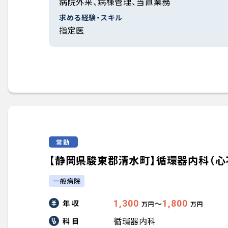
病院外来、病棟管理、当直業務
求める経験・スキル
指定医
常勤
【静岡県駿東郡清水町】循環器内科（心不全
一般病院
年 収
1,300
1,800
〜
万円
万円
循環器内科
科 目