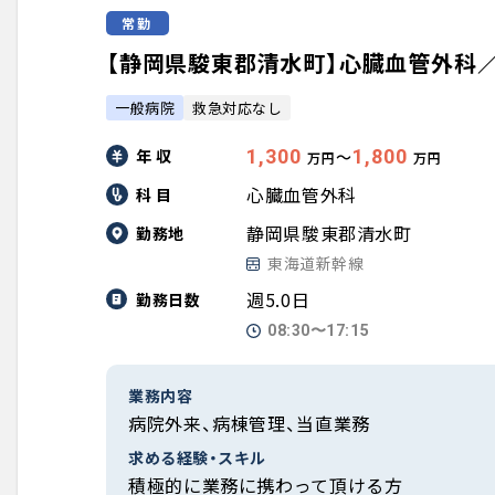
常勤
【静岡県駿東郡清水町】心臓血管外科／週5
一般病院
救急対応なし
年 収
1,300
1,800
〜
万円
万円
心臓血管外科
科 目
静岡県駿東郡清水町
勤務地
東海道新幹線
週5.0日
勤務日数
08:30〜17:15
業務内容
病院外来、病棟管理、当直業務
求める経験・スキル
積極的に業務に携わって頂ける方