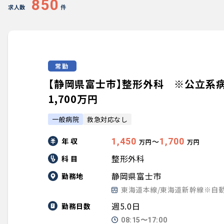
850
求人数
件
常勤
【静岡県富士市】整形外科 ※公立系病院
1,700万円
一般病院
救急対応なし
年 収
1,450
1,700
〜
万円
万円
整形外科
科 目
静岡県富士市
勤務地
東海道本線/東海道新幹線※自
週5.0日
勤務日数
08:15〜17:00