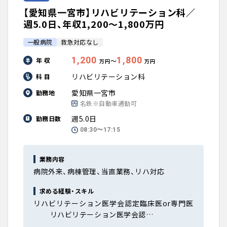
【愛知県一宮市】リハビリテーション科／
週5.0日、年収1,200〜1,800万円
一般病院
救急対応なし
1,200
1,800
年 収
〜
万円
万円
リハビリテーション科
科 目
愛知県一宮市
勤務地
名鉄※自動車通勤可
週5.0日
勤務日数
08:30〜17:15
業務内容
病院外来、病棟管理、当直業務、リハ対応
求める経験・スキル
リハビリテーション医学会認定臨床医or専門医
リハビリテーション医学会認…