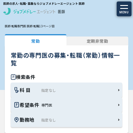
医師の求人・転職・募集ならジョブメドレーエージェント 医師
MENU
医師 転職
専門医 医師 転職
13ページ目
求人を探す
常勤
定期非常勤
常勤の求人
常勤の専門医の募集・転職（常勤）情報一
定期非常勤の求人
覧
特集から探す
検索条件
科 目
エージェントサービス
希望条件
専門医
エージェントサービスTOP
勤務地
サービスの流れ