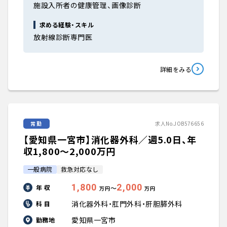
施設入所者の健康管理、画像診断
求める経験・スキル
放射線診断専門医
詳細をみる
常勤
求人No.JOB576656
【愛知県一宮市】消化器外科／週5.0日、年
収1,800〜2,000万円
一般病院
救急対応なし
1,800
2,000
年 収
〜
万円
万円
消化器外科・肛門外科・肝胆膵外科
科 目
愛知県一宮市
勤務地