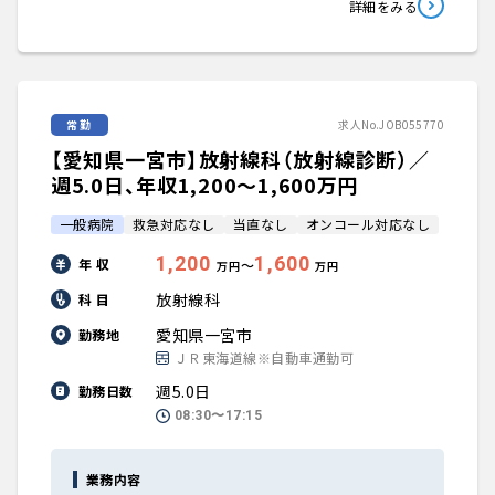
詳細をみる
常勤
求人No.JOB055770
【愛知県一宮市】放射線科（放射線診断）／
週5.0日、年収1,200〜1,600万円
一般病院
救急対応なし
当直なし
オンコール対応なし
1,200
1,600
年 収
〜
万円
万円
放射線科
科 目
愛知県一宮市
勤務地
ＪＲ東海道線※自動車通勤可
週5.0日
勤務日数
08:30〜17:15
業務内容