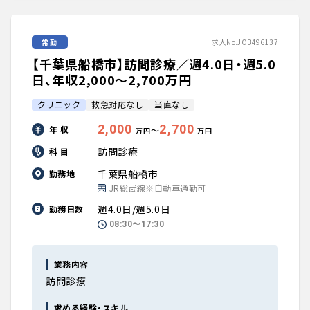
常勤
求人No.JOB496137
【千葉県船橋市】訪問診療／週4.0日・週5.0
日、年収2,000〜2,700万円
クリニック
救急対応なし
当直なし
2,000
2,700
年 収
〜
万円
万円
訪問診療
科 目
千葉県船橋市
勤務地
JR総武線※自動車通勤可
週4.0日/週5.0日
勤務日数
08:30〜17:30
業務内容
訪問診療
求める経験・スキル