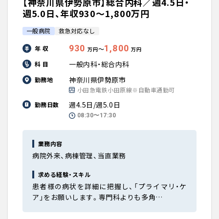
【神奈川県伊勢原市】総合内科／週4.5日・
週5.0日、年収930〜1,800万円
一般病院
救急対応なし
930
1,800
年 収
〜
万円
万円
一般内科・総合内科
科 目
神奈川県伊勢原市
勤務地
小田急電鉄小田原線※自動車通勤可
週4.5日/週5.0日
勤務日数
08:30〜17:30
業務内容
病院外来、病棟管理、当直業務
求める経験・スキル
患者様の病状を詳細に把握し、「プライマリ・ケ
ア」をお願いします。専門科よりも多角…