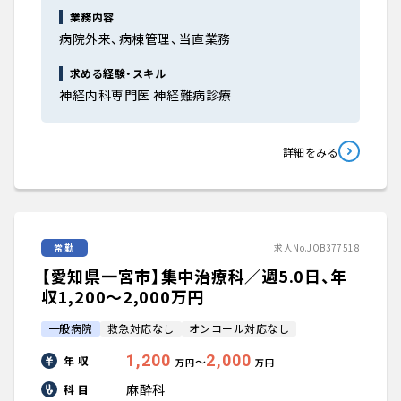
業務内容
病院外来、病棟管理、当直業務
求める経験・スキル
神経内科専門医 神経難病診療
詳細をみる
常勤
求人No.JOB377518
【愛知県一宮市】集中治療科／週5.0日、年
収1,200〜2,000万円
一般病院
救急対応なし
オンコール対応なし
1,200
2,000
年 収
〜
万円
万円
麻酔科
科 目