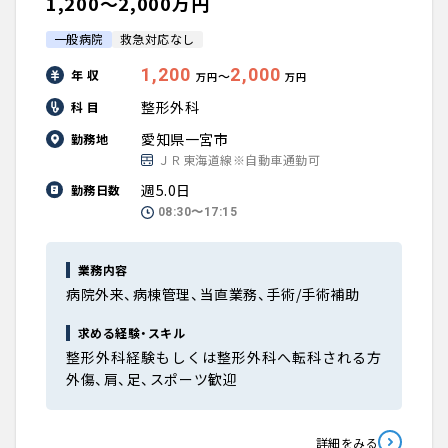
1,200〜2,000万円
一般病院
救急対応なし
1,200
2,000
年 収
〜
万円
万円
整形外科
科 目
愛知県一宮市
勤務地
ＪＲ東海道線※自動車通勤可
週5.0日
勤務日数
08:30〜17:15
業務内容
病院外来、病棟管理、当直業務、手術/手術補助
求める経験・スキル
整形外科経験もしくは整形外科へ転科される方
外傷、肩、足、スポーツ歓迎
詳細をみる