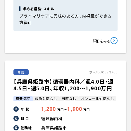
求める経験・スキル
プライマリケアに興味のある方、内視鏡ができる
方尚可
詳細をみる
常勤
求人No.JOB571450
【兵庫県姫路市】循環器内科／週4.0日・週
4.5日・週5.0日、年収1,200〜1,900万円
療養病院
救急対応なし
当直なし
オンコール対応なし
1,200
1,900
年 収
〜
万円
万円
循環器内科
科 目
兵庫県姫路市
勤務地