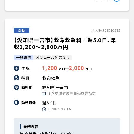
常勤
求人No.JOB010262
【愛知県一宮市】救命救急科／週5.0日、年
収1,200〜2,000万円
一般病院
オンコール対応なし
1,200
2,000
年 収
〜
万円
万円
救命救急
科 目
愛知県一宮市
勤務地
ＪＲ東海道線※自動車通勤可
週5.0日
勤務日数
08:30〜17:15
業務内容
当直業務、救急対応、その他