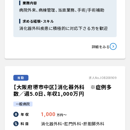
業務内容
病院外来、病棟管理、当直業務、手術/手術補助
求める経験・スキル
消化器外科疾患に積極的に対応下さる方を歓迎
詳細をみる
常勤
求人No.JOB208909
【大阪府堺市中区】消化器外科 ※症例多
数／週5.0日、年収1,000万円
一般病院
1,000
年 収
〜
万円
消化器外科・肛門外科・肝胆膵外科
科 目