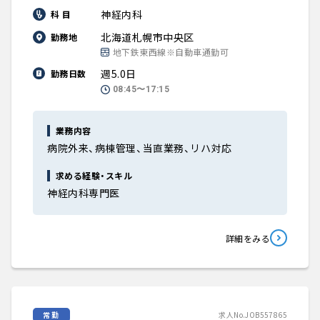
神経内科
科 目
北海道札幌市中央区
勤務地
地下鉄東西線※自動車通勤可
週5.0日
勤務日数
08:45〜17:15
業務内容
病院外来、病棟管理、当直業務、リハ対応
求める経験・スキル
神経内科専門医
詳細をみる
常勤
求人No.JOB557865