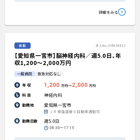
詳細をみる
常勤
求人No.JOB434832
【愛知県一宮市】脳神経内科／週5.0日、年
収1,200〜2,000万円
一般病院
救急対応なし
1,200
2,000
年 収
〜
万円
万円
神経内科
科 目
愛知県一宮市
勤務地
ＪＲ東海道線※自動車通勤可
週5.0日
勤務日数
08:30〜17:15