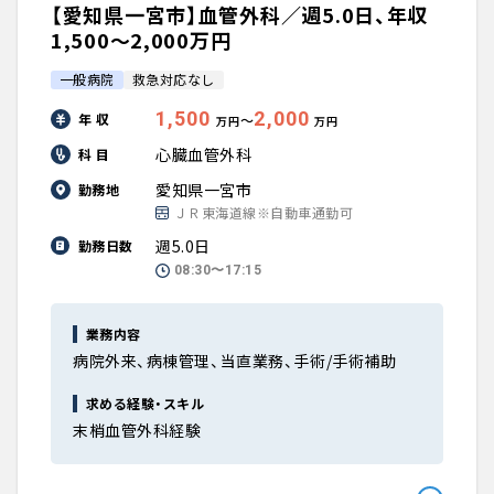
【愛知県一宮市】血管外科／週5.0日、年収
1,500〜2,000万円
一般病院
救急対応なし
1,500
2,000
年 収
〜
万円
万円
心臓血管外科
科 目
愛知県一宮市
勤務地
ＪＲ東海道線※自動車通勤可
週5.0日
勤務日数
08:30〜17:15
業務内容
病院外来、病棟管理、当直業務、手術/手術補助
求める経験・スキル
末梢血管外科経験