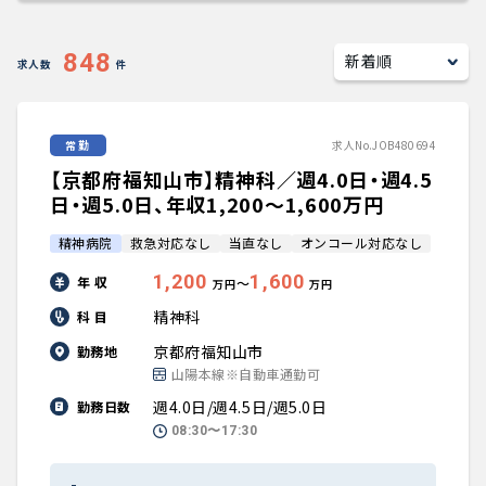
キャリアアドバイザー紹介
848
求人数
件
医師の求人・転職Q&A
常勤
求人No.JOB480694
知りたい・聞きたい
【京都府福知山市】精神科／週4.0日・週4.5
転職成功事例
日・週5.0日、年収1,200〜1,600万円
精神病院
救急対応なし
当直なし
オンコール対応なし
医師の転職マニュアル
1,200
1,600
年 収
〜
万円
万円
データで見る医師の平均年収
精神科
科 目
京都府福知山市
勤務地
医師に役立つ取材記事
山陽本線※自動車通勤可
週4.0日/週4.5日/週5.0日
勤務日数
大学医局紹介
08:30〜17:30