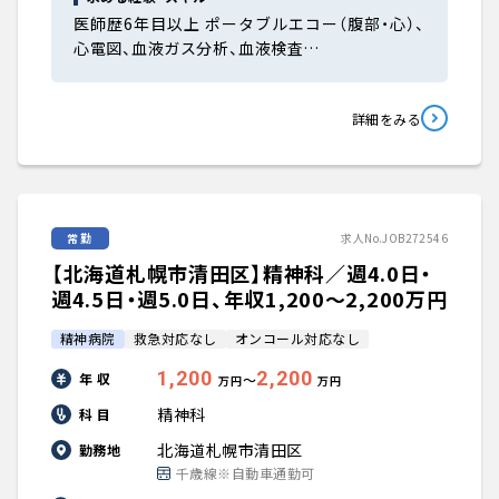
医師歴6年目以上 ポータブルエコー（腹部・心）、
心電図、血液ガス分析、血液検査…
詳細をみる
常勤
求人No.JOB272546
【北海道札幌市清田区】精神科／週4.0日・
週4.5日・週5.0日、年収1,200〜2,200万円
精神病院
救急対応なし
オンコール対応なし
1,200
2,200
年 収
〜
万円
万円
精神科
科 目
北海道札幌市清田区
勤務地
千歳線※自動車通勤可