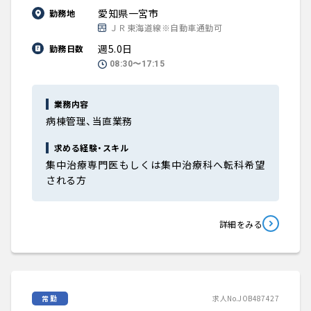
愛知県一宮市
勤務地
ＪＲ東海道線※自動車通勤可
週5.0日
勤務日数
08:30〜17:15
業務内容
病棟管理、当直業務
求める経験・スキル
集中治療専門医もしくは集中治療科へ転科希望
される方
詳細をみる
常勤
求人No.JOB487427