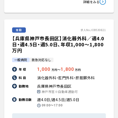
詳細をみる
常勤
求人No.JOB530821
【兵庫県神戸市長田区】消化器外科／週4.0
日・週4.5日・週5.0日、年収1,000〜1,800
万円
一般病院
救急対応なし
1,000
1,800
年 収
〜
万円
万円
消化器外科・肛門外科・肝胆膵外科
科 目
兵庫県神戸市長田区
勤務地
神戸市営※自動車通勤可
週4.0日/週4.5日/週5.0日
勤務日数
09:00〜17:00