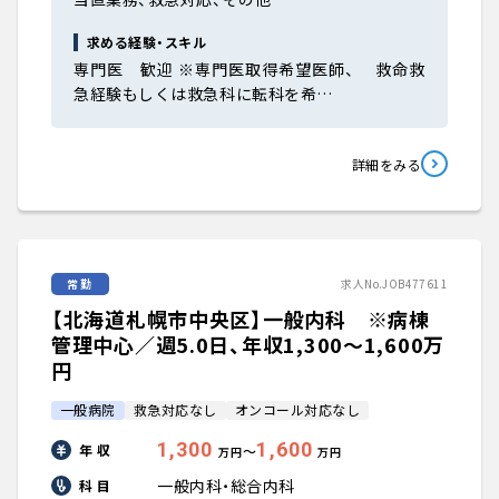
求める経験・スキル
専門医 歓迎 ※専門医取得希望医師、 救命救
急経験もしくは救急科に転科を希…
詳細をみる
常勤
求人No.JOB477611
【北海道札幌市中央区】一般内科 ※病棟
管理中心／週5.0日、年収1,300〜1,600万
円
一般病院
救急対応なし
オンコール対応なし
1,300
1,600
年 収
〜
万円
万円
一般内科・総合内科
科 目