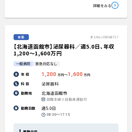
詳細をみる
常勤
求人No.JOB568717
【北海道函館市】泌尿器科／週5.0日、年収
1,200〜1,600万円
一般病院
救急対応なし
1,200
1,600
年 収
〜
万円
万円
泌尿器科
科 目
北海道函館市
勤務地
函館本線※自動車通勤可
週5.0日
勤務日数
08:30〜17:15
業務内容