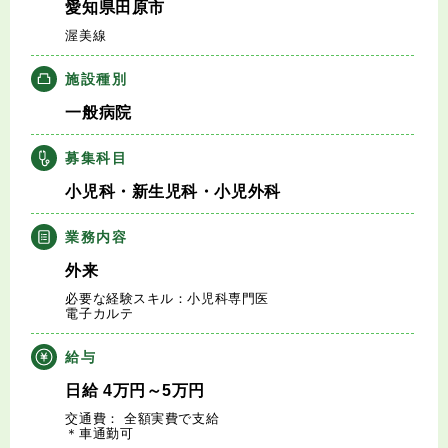
愛知県田原市
キャリアアドバイザー紹介
渥美線
医師の求人・転職Q&A
施設種別
一般病院
知りたい・聞きたい
募集科目
転職成功事例
小児科・新生児科・小児外科
医師の転職マニュアル
業務内容
外来
データで見る医師の平均年収
必要な経験スキル：小児科専門医
電子カルテ
医師に役立つ取材記事
給与
日給
4
万円
～5
万円
大学医局紹介
交通費： 全額実費で支給
＊車通勤可