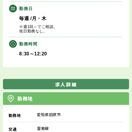
勤務日
毎週
/月・木
※週1回～でご相談。
祝日勤務なし。
勤務時間
8:30～12:20
求人詳細
勤務地
愛知県田原市
勤務地
渥美線
交通