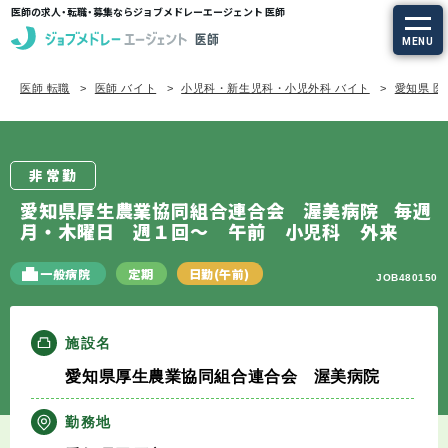
医師の求人・転職・募集ならジョブメドレーエージェント 医師
MENU
医師 転職
医師 バイト
小児科・新生児科・小児外科 バイト
愛知県 医
求人を探す
常勤の求人
非常勤
定期非常勤の求人
愛知県厚生農業協同組合連合会 渥美病院
毎週
月・木曜日 週１回～ 午前 小児科 外来
特集から探す
一般病院
定期
日勤(午前)
JOB480150
エージェントサービス
施設名
エージェントサービスTOP
愛知県厚生農業協同組合連合会 渥美病院
サービスの流れ
勤務地