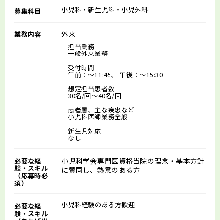
小児科・新生児科・小児外科
募集科目
外来
業務内容
担当業務
一般外来業務
受付時間
午前：～11:45、 午後：～15:30
想定担当患者数
30名/回～40名/回
患者層、主な疾患など
小児科医師業務全般
新生児対応
なし
小児科学会専門医資格当院の理念・基本方針
必要な経
験・スキル
に賛同し、熱意のある方
（応募時必
須）
小児科経験のある方歓迎
必要な経
験・スキル