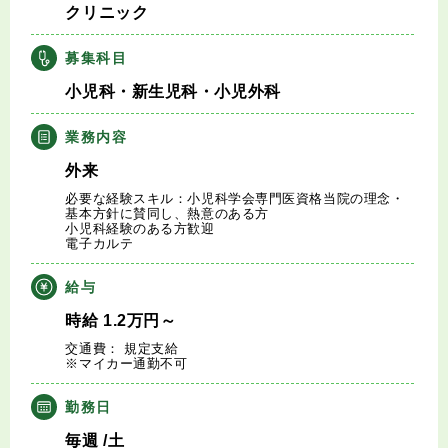
クリニック
キャリアアドバイザー紹介
募集科目
医師の求人・転職Q&A
小児科・新生児科・小児外科
知りたい・聞きたい
業務内容
外来
転職成功事例
必要な経験スキル：小児科学会専門医資格当院の理念・
基本方針に賛同し、熱意のある方
小児科経験のある方歓迎
医師の転職マニュアル
電子カルテ
給与
データで見る医師の平均年収
時給
1.2
万円
～
医師に役立つ取材記事
交通費： 規定支給
※マイカー通勤不可
大学医局紹介
勤務日
毎週
/土