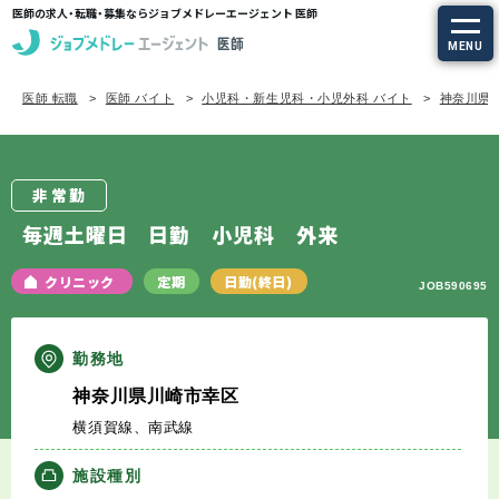
医師の求人・転職・募集ならジョブメドレーエージェント 医師
MENU
医師 転職
医師 バイト
小児科・新生児科・小児外科 バイト
神奈川県 
求人を探す
常勤の求人
非常勤
定期非常勤の求人
毎週土曜日 日勤 小児科 外来
特集から探す
クリニック
定期
日勤(終日)
JOB590695
エージェントサービス
勤務地
神奈川県川崎市幸区
エージェントサービスTOP
横須賀線、南武線
サービスの流れ
施設種別