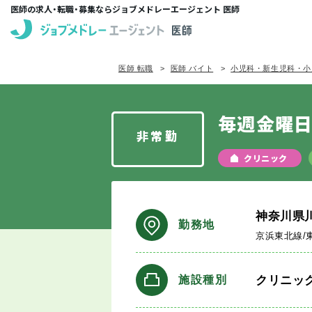
医師の求人・転職・募集ならジョブメドレーエージェント 医師
医師 転職
医師 バイト
小児科・新生児科・小
毎週金曜
非常勤
クリニック
神奈川県
勤務地
京浜東北線/
クリニッ
施設種別