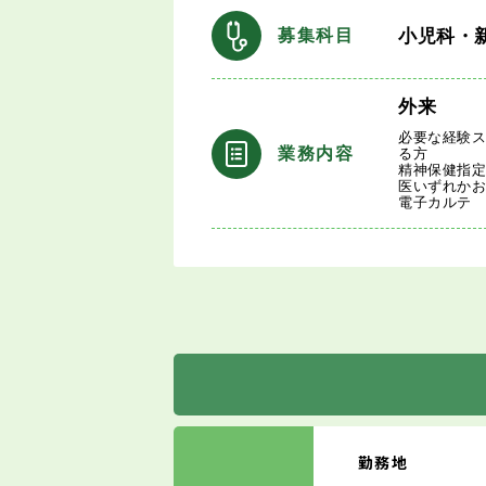
小児科・
募集科目
外来
必要な経験
業務内容
る方
精神保健指
医いずれか
電子カルテ
勤務地