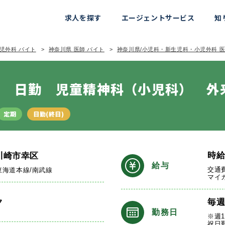
求人を探す
エージェントサービス
知
児外科 バイト
神奈川県 医師 バイト
神奈川県/小児科・新生児科・小児外科 医
日 日勤 児童精神科（小児科） 外
定期
日勤(終日)
時
川崎市幸区
給与
交通
東海道本線/南武線
マイ
ク
毎
勤務日
※週
祝日