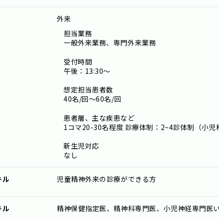
外来
担当業務
一般外来業務、専門外来業務
受付時間
午後：13:30～
想定担当患者数
40名/回～60名/回
患者層、主な疾患など
1コマ20-30名程度 診療体制：2~4診体制（小
新生児対応
なし
キル
児童精神外来の診療ができる方
キル
精神保健指定医、精神科専門医、小児神経専門医