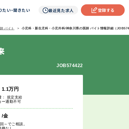
りたい・聞きたい
登録する
最近見た求人
師 バイト
小児科・新生児科・小児外科/神奈川県の医師 バイト情報詳細（JOB574
来
JOB574422
給
1.1
万円
費： 規定支給
カー通勤不可
週
/金
1回～でご相談。
勤務なし。