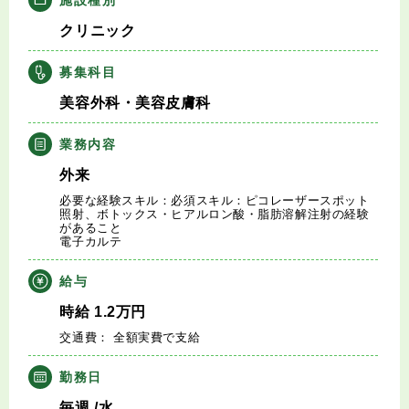
キャリアアドバイザー紹介
クリニック
医師の求人・転職Q&A
募集科目
美容外科・美容皮膚科
知りたい・聞きたい
業務内容
転職成功事例
外来
必要な経験スキル：必須スキル：ピコレーザースポット
医師の転職マニュアル
照射、ボトックス・ヒアルロン酸・脂肪溶解注射の経験
があること
電子カルテ
データで見る医師の平均年収
給与
医師に役立つ取材記事
時給
1.2
万円
交通費： 全額実費で支給
大学医局紹介
勤務日
毎週
/水