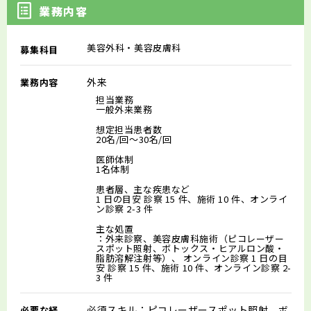
業務内容
美容外科・美容皮膚科
募集科目
外来
業務内容
担当業務
一般外来業務
想定担当患者数
20名/回～30名/回
医師体制
1名体制
患者層、主な疾患など
1 日の目安 診察 15 件、施術 10 件、オンライ
ン診察 2-3 件
主な処置
：外来診察、美容皮膚科施術（ピコレーザー
スポット照射、ボトックス・ヒアルロン酸・
脂肪溶解注射等）、 オンライン診察 1 日の目
安 診察 15 件、施術 10 件、オンライン診察 2-
3 件
必須スキル：ピコレーザースポット照射、ボ
必要な経