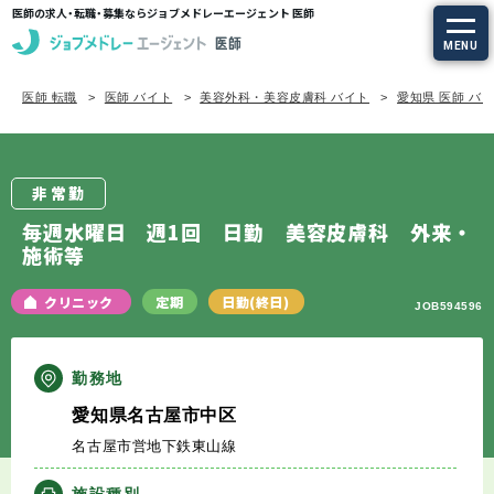
医師の求人・転職・募集ならジョブメドレーエージェント 医師
MENU
医師 転職
医師 バイト
美容外科・美容皮膚科 バイト
愛知県 医師 バ
求人を探す
常勤の求人
非常勤
定期非常勤の求人
毎週水曜日 週1回 日勤 美容皮膚科 外来・
施術等
特集から探す
クリニック
定期
日勤(終日)
JOB594596
エージェントサービス
勤務地
エージェントサービスTOP
愛知県名古屋市中区
名古屋市営地下鉄東山線
サービスの流れ
施設種別