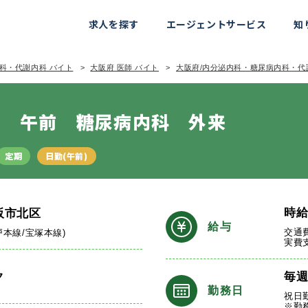
求人を探す
エージェントサービス
知
科・代謝内科 バイト
大阪府 医師 バイト
大阪府/内分泌内科・糖尿病内科・代
日 午前 糖尿病内科 外来
定期
日勤(午前)
時
阪市北区
給与
交通
戸本線/宝塚本線)
実費
ク
毎
勤務日
祝日
※勤