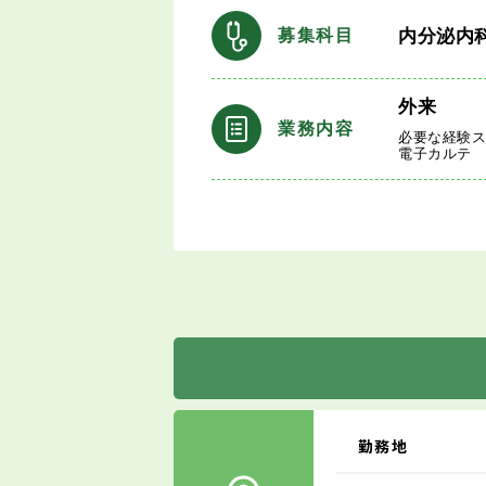
内分泌内
募集科目
外来
業務内容
必要な経験
電子カルテ
勤務地