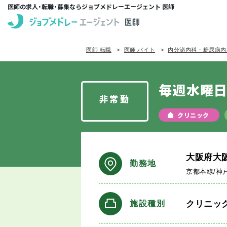
医師の求人・転職・募集ならジョブメドレーエージェント 医師
医師 転職
医師 バイト
内分泌内科・糖尿病内
毎週水曜
非常勤
クリニック
大阪府大
勤務地
京都本線/神
クリニッ
施設種別