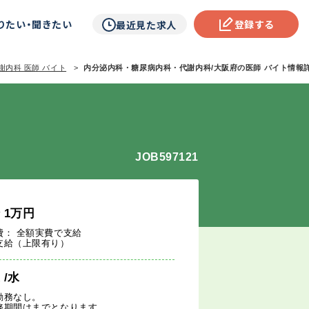
りたい・聞きたい
登録する
最近見た求人
謝内科 医師 バイト
内分泌内科・糖尿病内科・代謝内科/大阪府の医師 バイト情報詳細
JOB597121
給
1
万円
費： 全額実費で支給
支給（上限有り）
週
/水
勤務なし。
務期間はまでとなります。