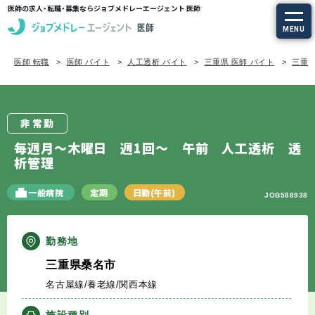
医師の求人・転職・募集ならジョブメドレーエージェント 医師
MENU
医師 転職
医師 バイト
人工透析 バイト
三重県 医師 バイト
三重県
求人を探す
常勤の求人
非常勤
定期非常勤の求人
毎週月～木曜日 週1回～ 午前 人工透析 透
析管理
特集から探す
一般病院
定期
日勤(午前)
JOB588938
エージェントサービス
勤務地
エージェントサービスTOP
三重県桑名市
名古屋線/養老線/関西本線
サービスの流れ
施設種別