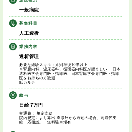
キャリアアドバイザー紹介
一般病院
医師の求人・転職Q&A
募集科目
人工透析
知りたい・聞きたい
業務内容
転職成功事例
透析管理
必要な経験スキル：原則卒後10年以上
医師の転職マニュアル
※腎臓内科、泌尿器科、循環器内科医が望ましい 日本
透析医学会専門医・指導医、日本腎臓学会専門医・指導
医をお持ちの方歓迎
紙カルテ
データで見る医師の平均年収
給与
医師に役立つ取材記事
日給
7
万円
交通費： 規定支給
大学医局紹介
院内規定により算出 ※県外から通勤の場合、高速代支
給 応相談。 無料駐車場有