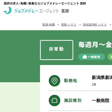
医師の求人・転職・募集ならジョブメドレーエージェント 医師
医師 転職
医師 バイト
消化器内科 バイト
毎週月～金
非常勤
一般病院
新潟県新
勤務地
JR
一般病院
施設種別