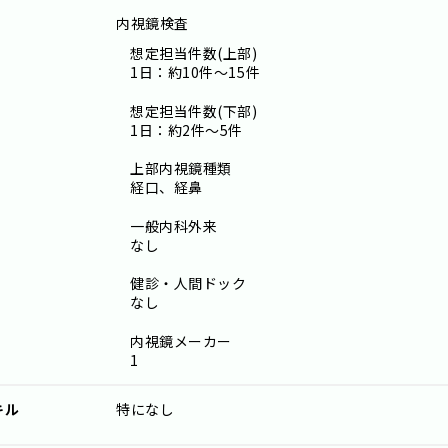
内視鏡検査
想定担当件数(上部)
1日：約10件～15件
想定担当件数(下部)
1日：約2件～5件
上部内視鏡種類
経口、経鼻
一般内科外来
なし
健診・人間ドック
なし
内視鏡メーカー
1
キル
特になし