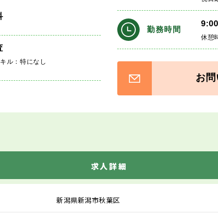
科
9:0
勤務時間
休憩
査
スキル：特になし
お問
求人詳細
新潟県新潟市秋葉区