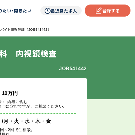
りたい・聞きたい
登録する
最近見た求人
バイト情報詳細（JOB541442）
内科 内視鏡検査
JOB541442
給
10
万円
費： 給与に含む
給与に含むですが、ご相談ください。
週
/月・火・水・木・金
1回～3回でご相談。
勤務なし。