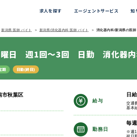
求人を探す
エージェントサービス
知
新潟県 医師 バイト
新潟県/消化器内科 医師 バイト
消化器内科/新潟県の医師 
曜日 週1回～3回 日勤 消化器
定期
日勤(終日)
日
潟市秋葉区
給与
交通
基本
毎
勤務日
※週
祝日