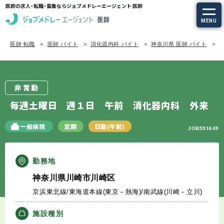
医師の求人・転職・募集ならジョブメドレーエージェント 医師
MENU
医師 転職
医師 バイト
消化器内科 バイト
神奈川県 医師 バイト
求人を探す
常勤の求人
非常勤
定期非常勤の求人
毎週土曜日 週１日 午前 消化器内科 外来
特集から探す
一般病院
定期
日勤(午前)
JOB591649
エージェントサービス
勤務地
神奈川県川崎市川崎区
エージェントサービスTOP
京浜東北線/東海道本線(東京－熱海)/南武線(川崎－立川)
サービスの流れ
施設種別