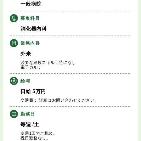
一般病院
キャリアアドバイザー紹介
募集科目
医師の求人・転職Q&A
消化器内科
知りたい・聞きたい
業務内容
外来
転職成功事例
必要な経験スキル：特になし
電子カルテ
医師の転職マニュアル
給与
データで見る医師の平均年収
日給
5
万円
交通費： 詳細はお問い合わせください
医師に役立つ取材記事
勤務日
大学医局紹介
毎週
/土
※週1回でご相談。
祝日勤務なし。