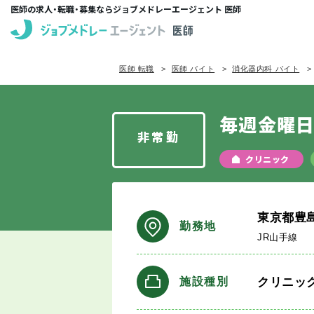
医師の求人・転職・募集ならジョブメドレーエージェント 医師
医師 転職
医師 バイト
消化器内科 バイト
毎週金曜
非常勤
クリニック
東京都豊
勤務地
JR山手線
クリニッ
施設種別