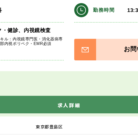
科
13:
勤務時間
ク・健診、内視鏡検査
スキル：内視鏡専門医・消化器病専
部内視ポリペク・EMR必須
お問
い
求人詳細
東京都豊島区