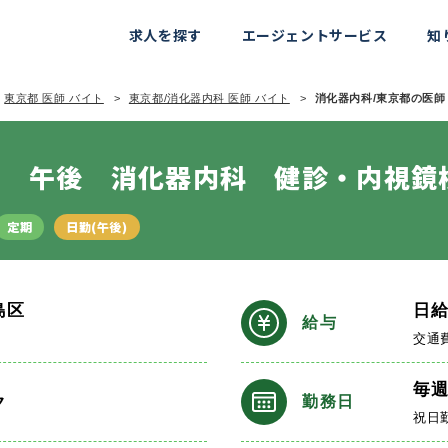
求人を探す
エージェントサービス
知
東京都 医師 バイト
東京都/消化器内科 医師 バイト
消化器内科/東京都の医師 
日 午後 消化器内科 健診・内視鏡
定期
日勤(午後)
島区
日
給与
交通
毎
ク
勤務日
祝日