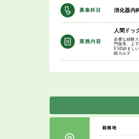
消化器内
募集科目
人間ドッ
必要な経験
業務内容
門医等、上下
ESD好まし
紙カルテ
勤務地