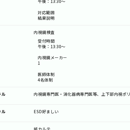
午後：13:30～
対応範囲
結果説明
内視鏡検査
受付時間
午後：13:30～
内視鏡メーカー
1
医師体制
4名体制
キル
内視鏡専門医・消化器病専門医等、上下部内視ポリ
キル
ESD好ましい
紙カルテ