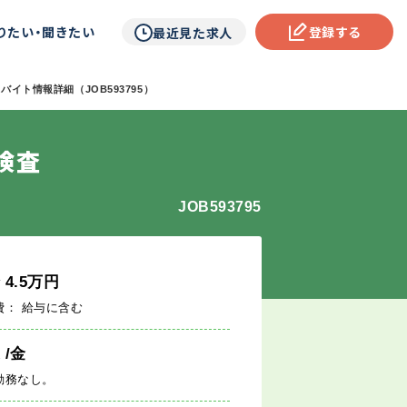
りたい・聞きたい
登録する
最近見た求人
バイト情報詳細（JOB593795）
検査
JOB593795
給
4.5
万円
費： 給与に含む
週
/金
勤務なし。