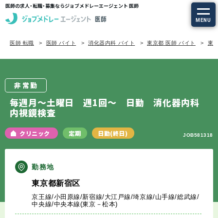
医師の求人・転職・募集ならジョブメドレーエージェント 医師
MENU
医師 転職
医師 バイト
消化器内科 バイト
東京都 医師 バイト
東京
求人を探す
常勤の求人
非常勤
定期非常勤の求人
毎週月～土曜日 週1回～ 日勤 消化器内科
内視鏡検査
特集から探す
クリニック
定期
日勤(終日)
JOB581318
エージェントサービス
勤務地
エージェントサービスTOP
東京都新宿区
京王線/小田原線/新宿線/大江戸線/埼京線/山手線/総武線/
サービスの流れ
中央線/中央本線(東京－松本)