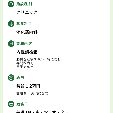
施設種別
キャリアアドバイザー紹介
クリニック
医師の求人・転職Q&A
募集科目
消化器内科
知りたい・聞きたい
業務内容
転職成功事例
内視鏡検査
医師の転職マニュアル
必要な経験スキル：特になし
専門医尚可
電子カルテ
データで見る医師の平均年収
給与
医師に役立つ取材記事
時給
1.2
万円
交通費： 給与に含む
大学医局紹介
勤務日
毎週
/月・火・水・木・金・土