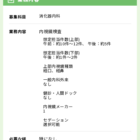
消化器内科
募集科目
内視鏡検査
業務内容
想定担当件数(上部)
午前：約10件～12件、 午後：約5件
想定担当件数(下部)
午後：約1件～2件
上部内視鏡種類
経口、経鼻
一般内科外来
なし
健診・人間ドック
なし
内視鏡メーカー
1
セデーション
選択可能
特になし
必要な経