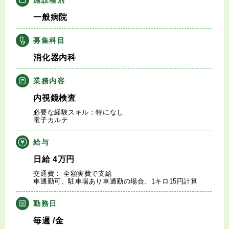
キャリアアドバイザー紹介
一般病院
医師の求人・転職Q&A
募集科目
消化器内科
知りたい・聞きたい
業務内容
転職成功事例
内視鏡検査
必要な経験スキル：特になし
医師の転職マニュアル
電子カルテ
給与
データで見る医師の平均年収
日給
4
万円
交通費： 全額実費で支給
医師に役立つ取材記事
車通勤可、駐車場あり車通勤の場合、1キロ15円計算
大学医局紹介
勤務日
毎週
/金