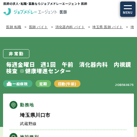
医師の求人・転職・募集ならジョブメドレーエージェント 医師
MENU
医師 転職
医師 バイト
消化器内科 バイト
埼玉県 医師 バイト
埼玉
求人を探す
常勤の求人
非常勤
定期非常勤の求人
毎週金曜日 週1回 午前 消化器内科 内視鏡
検査 ※健康増進センター
特集から探す
一般病院
定期
日勤(午前)
JOB560675
エージェントサービス
勤務地
エージェントサービスTOP
埼玉県川口市
武蔵野線
サービスの流れ
施設種別