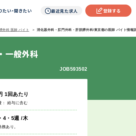
りたい・聞きたい
登録する
最近見た求人
膵外科 医師 バイト
消化器外科・肛門外科・肝胆膵外科/東京都の医師 バイト情報詳細
・一般外科
JOB593502
円
1回あたり
費： 給与に含む
・4・5週
/木
勤務あり。