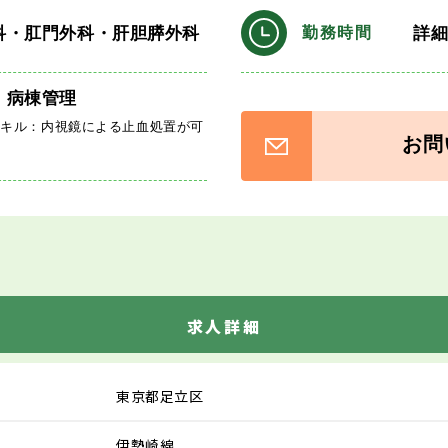
科・肛門外科・肝胆膵外科
詳
勤務時間
、病棟管理
スキル：内視鏡による止血処置が可
お問
求人詳細
東京都足立区
伊勢崎線