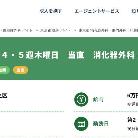
求人を探す
エージェントサービス
知
・肝胆膵外科 バイト
東京都 医師 バイト
東京都/消化器外科・肛門外科・肝胆
・４・５週木曜日 当直 消化器外科
定期
当直
立区
6
万
給与
交通
第2
勤務日
祝日