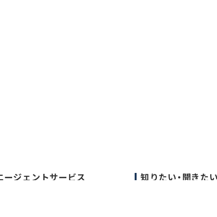
エージェントサービス
知りたい・聞きた
エージェントサービスTOP
転職成功事例
サービスの流れ
医師の転職マニュア