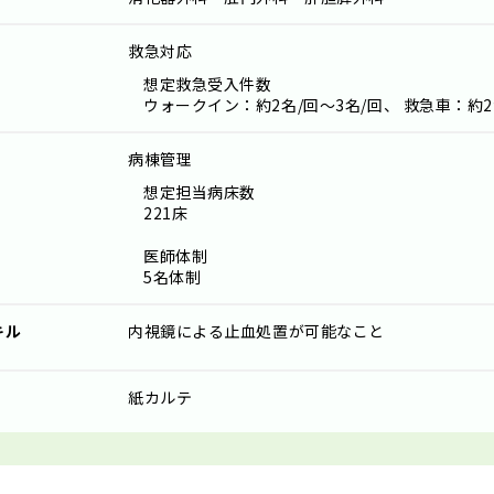
救急対応
想定救急受入件数
ウォークイン：約2名/回～3名/回、 救急車：約2
病棟管理
想定担当病床数
221床
医師体制
5名体制
キル
内視鏡による止血処置が可能なこと
紙カルテ