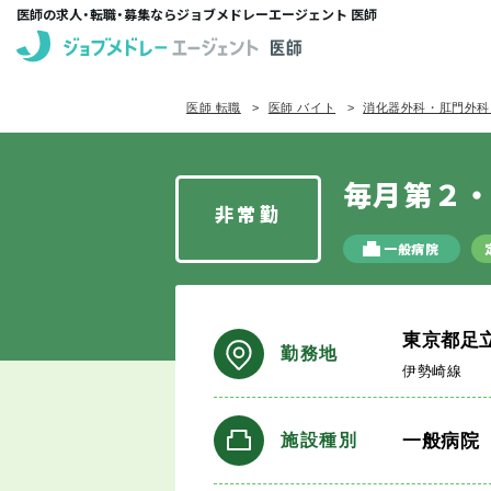
医師の求人・転職・募集ならジョブメドレーエージェント 医師
医師 転職
医師 バイト
消化器外科・肛門外科
毎月第２
非常勤
一般病院
東京都足
勤務地
伊勢崎線
一般病院
施設種別