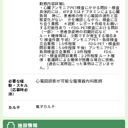
勤務内容詳細1
・心臓アンモニアPET検査にかかる問診・検査
具体的には、ATPまたはドブタミンによる心臓
負荷 時に、患者様の傍で心電図の波形と容
態変化がない かを確認しながら、検査に立
ち会う業務 ＊読影・レポート作成をお願い
する可能性あり ・FDG-PET検査における問診
（一部） ・患者急変時の初期対応など ＊
ルート確保等は、少数ですが発生する場合あ
り 検査件数 午前）アンモニアPET・負荷検査
立会業務：1.5件程度 FDG-PET・検査前
問診業務：5.0件程度 午後）アンモニアPET・
負荷検査立会業務：1.8件程度 FDG-
PET・検査前問診業務：2.2件程度 ルート確
保：看護師による確保が困難な場合に依頼。
(過去に実際起こった事例はございませ
ん。）
心電図読影が可能な循環器内科医師
必要な経
験・スキル
（応募時必
須）
電子カルテ
カルテ
施設情報