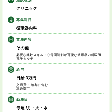
キャリアアドバイザー紹介
クリニック
医師の求人・転職Q&A
募集科目
循環器内科
知りたい・聞きたい
業務内容
転職成功事例
その他
必要な経験スキル：心電図読影が可能な循環器内科医師
医師の転職マニュアル
電子カルテ
給与
データで見る医師の平均年収
日給
3
万円
交通費： 給与に含む
医師に役立つ取材記事
車通勤可
大学医局紹介
勤務日
毎週
/月・火・水