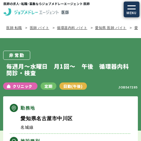
医師の求人・転職・募集ならジョブメドレーエージェント 医師
MENU
医師 転職
医師 バイト
循環器内科 バイト
愛知県 医師 バイト
愛知
求人を探す
常勤の求人
非常勤
定期非常勤の求人
毎週月～水曜日 月1回～ 午後 循環器内科
問診・検査
特集から探す
クリニック
定期
日勤(午後)
JOB547285
エージェントサービス
勤務地
エージェントサービスTOP
愛知県名古屋市中川区
名城線
サービスの流れ
施設種別