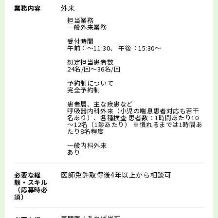
外来
業務内容
担当業務
一般外来業務
受付時間
午前：～11:30、 午後：15:30～
想定担当患者数
24名/回～36名/回
予約制について
完全予約制
患者層、主な疾患など
呼吸器内科外来（小児の喘息患者対応も若干
名あり）、各種検査 患者数：1時間あたり10
～12名（1診あたり） ※慣れるまでは1時間あ
たり8名程度
一般内科外来
あり
医師免許取得後4年以上から相談可
必要な経
験・スキル
（応募時必
須）