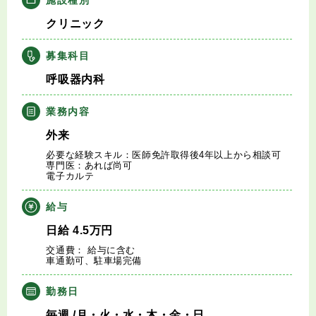
キャリアアドバイザー紹介
クリニック
医師の求人・転職Q&A
募集科目
呼吸器内科
知りたい・聞きたい
業務内容
転職成功事例
外来
必要な経験スキル：医師免許取得後4年以上から相談可
医師の転職マニュアル
専門医：あれば尚可
電子カルテ
データで見る医師の平均年収
給与
日給
4.5
万円
医師に役立つ取材記事
交通費： 給与に含む
車通勤可、駐車場完備
大学医局紹介
勤務日
毎週
/月・火・水・木・金・日