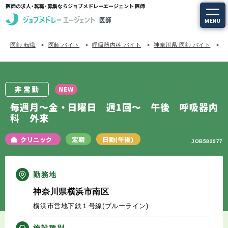
医師の求人・転職・募集ならジョブメドレーエージェント 医師
MENU
医師 転職
医師 バイト
呼吸器内科 バイト
神奈川県 医師 バイト
求人を探す
常勤の求人
非常勤
NEW
定期非常勤の求人
毎週月～金・日曜日 週1回～ 午後 呼吸器内
科 外来
特集から探す
クリニック
定期
日勤(午後)
JOB582977
エージェントサービス
勤務地
エージェントサービスTOP
神奈川県横浜市南区
横浜市営地下鉄１号線(ブルーライン)
サービスの流れ
施設種別