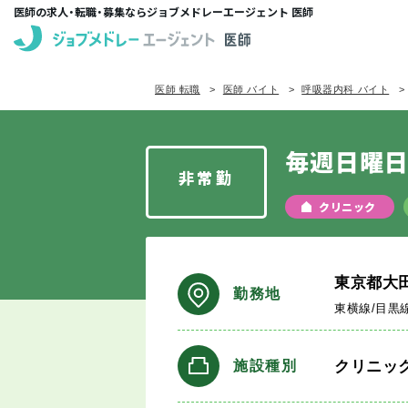
医師の求人・転職・募集ならジョブメドレーエージェント 医師
医師 転職
医師 バイト
呼吸器内科 バイト
毎週日曜
非常勤
クリニック
東京都大
勤務地
東横線/目黒
クリニッ
施設種別