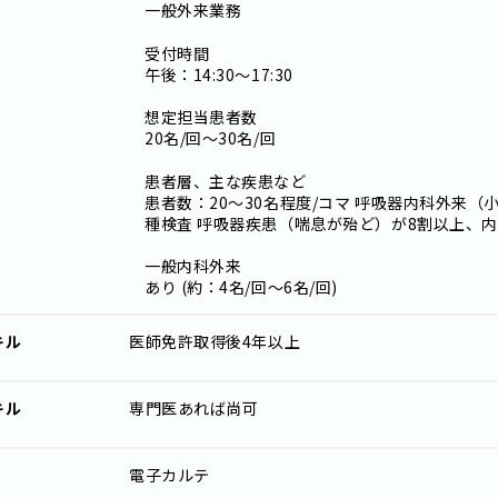
一般外来業務
受付時間
午後：14:30～17:30
想定担当患者数
20名/回～30名/回
患者層、主な疾患など
患者数：20〜30名程度/コマ 呼吸器内科外来
種検査 呼吸器疾患（喘息が殆ど）が8割以上、内
一般内科外来
あり (約：4名/回～6名/回)
キル
医師免許取得後4年以上
キル
専門医あれば尚可
電子カルテ