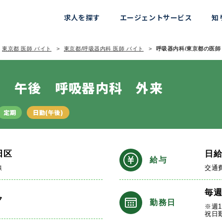
求人を探す
エージェントサービス
知
東京都 医師 バイト
東京都/呼吸器内科 医師 バイト
呼吸器内科/東京都の医師 
日 午後 呼吸器内科 外来
定期
日勤(午後)
田区
日
給与
線
交通
毎
ク
勤務日
※週
祝日