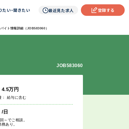
りたい・聞きたい
登録する
最近見た求人
バイト情報詳細（JOB583060）
JOB583060
給
4.5
万円
費： 給与に含む
週
/日
1回～でご相談。
勤務あり。