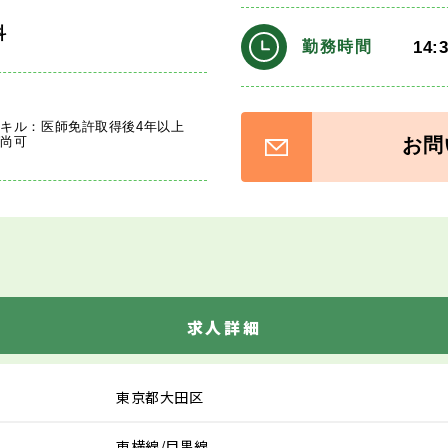
科
14:
勤務時間
キル：医師免許取得後4年以上
お問
ば尚可
求人詳細
東京都大田区
東横線/目黒線