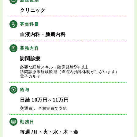
キャリアアドバイザー紹介
クリニック
医師の求人・転職Q&A
募集科目
血液内科・腫瘍内科
知りたい・聞きたい
業務内容
転職成功事例
訪問診療
必要な経験スキル：臨床経験5年以上
医師の転職マニュアル
訪問診療未経験歓迎（※院内指導体制がございます）
電子カルテ
データで見る医師の平均年収
給与
日給
10
万円
～11
万円
医師に役立つ取材記事
交通費： 全額実費で支給
大学医局紹介
勤務日
毎週
/月・火・水・木・金