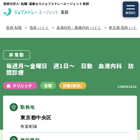
医師の求人・転職・募集ならジョブメドレーエージェント 医師
MENU
医師 転職
医師 バイト
血液内科・腫瘍内科 バイト
東京都 医師 バイ
求人を探す
常勤の求人
非常勤
定期非常勤の求人
毎週月～金曜日 週1日～ 日勤 血液内科 訪
問診療
特集から探す
クリニック
定期
日勤(終日)
JOB583424
エージェントサービス
勤務地
エージェントサービスTOP
東京都中央区
有楽町線
サービスの流れ
施設種別