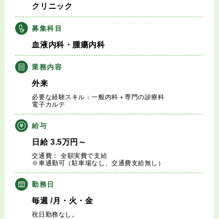
クリニック
キャリアアドバイザー紹介
募集科目
医師の求人・転職Q&A
血液内科・腫瘍内科
知りたい・聞きたい
業務内容
外来
転職成功事例
必要な経験スキル：一般内科＋専門の診療科
電子カルテ
医師の転職マニュアル
給与
データで見る医師の平均年収
日給
3.5
万円
～
交通費： 全額実費で支給
※車通勤可（駐車場なし、交通費支給無し）
医師に役立つ取材記事
勤務日
大学医局紹介
毎週
/月・火・金
祝日勤務なし。