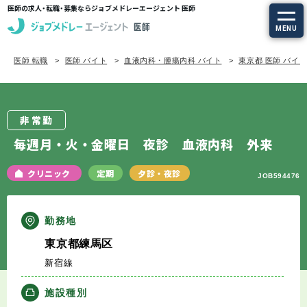
医師の求人・転職・募集ならジョブメドレーエージェント 医師
MENU
医師 転職
医師 バイト
血液内科・腫瘍内科 バイト
東京都 医師 バイ
求人を探す
常勤の求人
非常勤
定期非常勤の求人
毎週月・火・金曜日 夜診 血液内科 外来
特集から探す
クリニック
定期
夕診・夜診
JOB594476
エージェントサービス
勤務地
東京都練馬区
エージェントサービスTOP
新宿線
サービスの流れ
施設種別