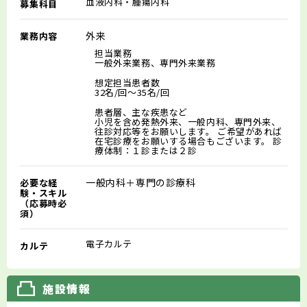
血液内科・腫瘍内科
募集科目
外来
業務内容
担当業務
一般外来業務、専門外来業務
想定担当患者数
32名/回～35名/回
患者層、主な疾患など
小児を含め発熱外来、一般内科、専門外来、
往診対応等をお願いします。 ご希望があれば
在宅診療をお願いする場合もございます。 診
療体制：１診または２診
一般内科＋専門の診療科
必要な経
験・スキル
（応募時必
須）
電子カルテ
カルテ
施設情報