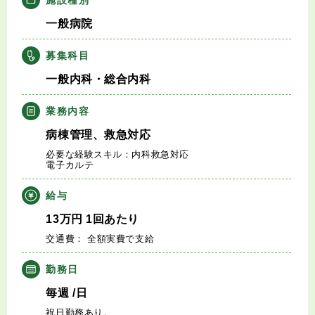
キャリアアドバイザー紹介
一般病院
医師の求人・転職Q&A
募集科目
一般内科・総合内科
知りたい・聞きたい
業務内容
転職成功事例
病棟管理、救急対応
必要な経験スキル：内科救急対応
医師の転職マニュアル
電子カルテ
給与
データで見る医師の平均年収
13
万円
1回あたり
交通費： 全額実費で支給
医師に役立つ取材記事
勤務日
大学医局紹介
毎週
/日
祝日勤務あり。