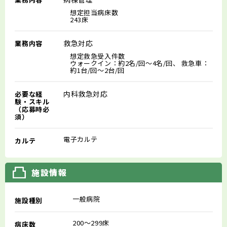
想定担当病床数
243床
救急対応
業務内容
想定救急受入件数
ウォークイン：約2名/回～4名/回、 救急車：
約1台/回～2台/回
内科救急対応
必要な経
験・スキル
（応募時必
須）
電子カルテ
カルテ
施設情報
一般病院
施設種別
200～299床
病床数