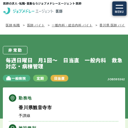
医師の求人・転職・募集ならジョブメドレーエージェント 医師
MENU
医師 転職
医師 バイト
一般内科・総合内科 バイト
香川県 医師 バイ
求人を探す
常勤の求人
非常勤
定期非常勤の求人
毎週日曜日 月1回～ 日当直 一般内科 救急
対応・病棟管理
特集から探す
一般病院
定期
日当直
JOB595362
エージェントサービス
勤務地
エージェントサービスTOP
香川県観音寺市
予讃線
サービスの流れ
施設種別