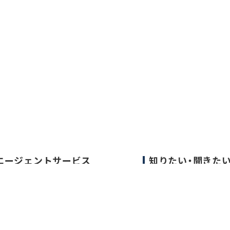
エージェントサービス
知りたい・聞きた
エージェントサービスTOP
転職成功事例
サービスの流れ
医師の転職マニュア
キャリアアドバイザー紹介
データで見る医師の
医師の求人・転職Q&A
医師に役立つ取材記