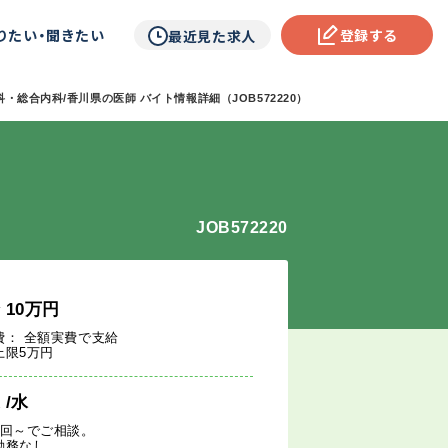
りたい・聞きたい
登録する
最近見た求人
・総合内科/香川県の医師 バイト情報詳細（JOB572220）
JOB572220
給
10
万円
費： 全額実費で支給
上限5万円
週
/水
1回～でご相談。
勤務なし。