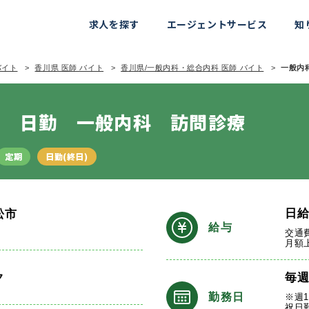
求人を探す
エージェントサービス
知
バイト
香川県 医師 バイト
香川県/一般内科・総合内科 医師 バイト
一般内科
日 日勤 一般内科 訪問診療
定期
日勤(終日)
日
松市
給与
交通
月額
ク
毎
勤務日
※週
祝日