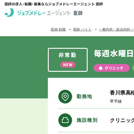
医師の求人・転職・募集ならジョブメドレーエージェント 医師
医師 転職
医師 バイト
一般内科・総合内科 
毎週水曜
非常勤
NEW
クリニック
香川県高
勤務地
琴平線
クリニッ
施設種別