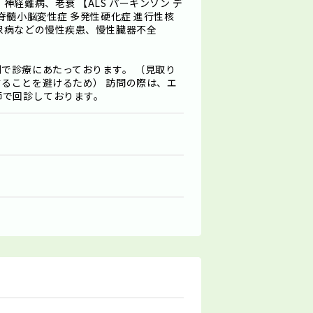
経難病、老衰 【ALS パーキンソン デ
脊髄小脳変性症 多発性硬化症 進行性核
尿病などの慢性疾患、慢性臓器不全
で診療にあたっております。 （見取り
ることを避けるため） 訪問の際は、エ
師で回診しております。