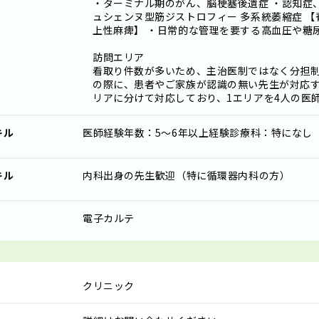
・ターミナル期のがん、脳梗塞後遺症 ・認知症、神
ュシェンヌ型筋ジストロフィー 多系統萎縮症 【
上性麻痺】 ・日常的な管理を要する高血圧や糖
訪問エリア
看取り件数が多いため、主治医制ではなく分担制
の際に、患者やご家族が認識の無い先生が対応す
リアに分けて対応しており、1エリアを4人の医
キル
医師経験年数：5～6年以上経験診療科：特になし
キル
内科出身の先生歓迎（特に循環器内科の方）
電子カルテ
クリニック