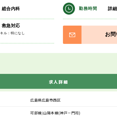
・総合内科
詳
勤務時間
、救急対応
スキル：特になし
お問
求人詳細
広島県広島市西区
可部線/山陽本線(神戸－門司)