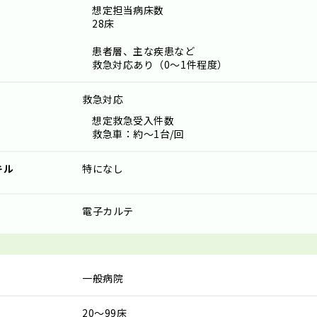
想定担当病床数
28床
患者層、主な疾患など
救急対応あり（0～1件程度）
救急対応
想定救急受入件数
救急車：約～1台/回
キル
特になし
電子カルテ
一般病院
20～99床