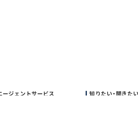
エージェントサービス
知りたい・聞きた
エージェントサービスTOP
転職成功事例
サービスの流れ
医師の転職マニュア
キャリアアドバイザー紹介
データで見る医師の
医師の求人・転職Q&A
医師に役立つ取材記
大学医局紹介