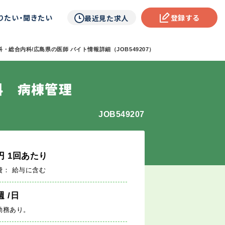
りたい・聞きたい
登録する
最近見た求人
・総合内科/広島県の医師 バイト情報詳細（JOB549207）
科 病棟管理
JOB549207
円
1回あたり
費： 給与に含む
週
/日
勤務あり。