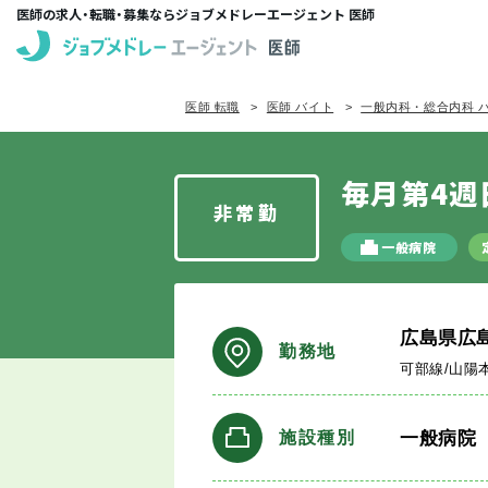
医師の求人・転職・募集ならジョブメドレーエージェント 医師
医師 転職
医師 バイト
一般内科・総合内科 
毎月第4週
非常勤
一般病院
広島県広
勤務地
可部線/山陽
一般病院
施設種別