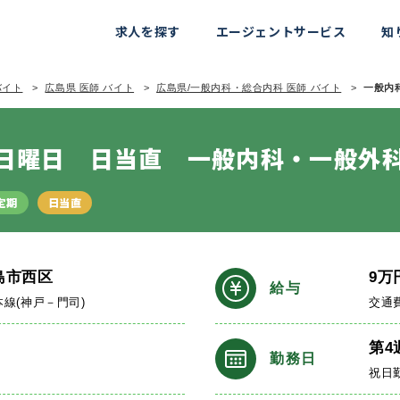
求人を探す
エージェントサービス
知
バイト
広島県 医師 バイト
広島県/一般内科・総合内科 医師 バイト
一般内科
日曜日 日当直 一般内科・一般外
定期
日当直
島市西区
9
万
給与
本線(神戸－門司)
交通
第4
勤務日
祝日